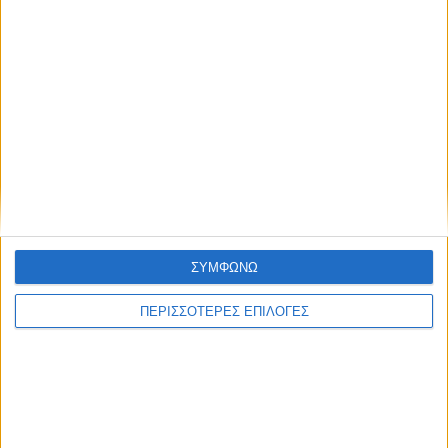
ΕΛΛΑΔΑ
Με υποβολή ΟΣΔΕ έως τις 15 Σεπτεμβρίου
η προκαταβολή 75% τσεκ Οκτώβριο, οι
υπόλοιποι πάνε για το Νοέμβριο
ΣΥΜΦΩΝΩ
ΠΕΡΙΣΣΟΤΕΡΕΣ ΕΠΙΛΟΓΕΣ