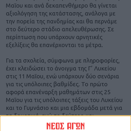
Μαΐου και ανά δεκαπενθήμερο θα γίνεται
αξιολόγηση της κατάστασης, ανάλογα με
την πορεία της πανδημίας και θα περνάμε
στο δεύτερο στάδιο απελευθέρωσης. Σε
περίπτωση που υπάρχουν αρνητικές
εξελίξεις θα επανέρχονται τα μέτρα.
Για τα σχολεία, σύμφωνα με πληροφορίες,
έχει κλειδώσει το άνοιγμα της Γ’ Λυκείου
στις 11 Μαΐου, ενώ υπάρχουν δύο σενάρια
για τις υπόλοιπες βαθμίδες. Το πρώτο
αφορά επανέναρξη μαθημάτων στις 25
Μαΐου για τις υπόλοιπες τάξεις του Λυκείου
και το Γυμνάσιο και μια εβδομάδα μετά για
τα δημοτικά, ενώ το δεύτερο και
επικρατέστερο, προβλέπει άνοιγμα όλων