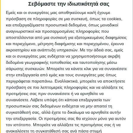
των σχολείων την 1η Ιουνίου και παράταση
Σεβόμαστε την ιδιωτικότητά σας
του σχολικού κατά τρεις εβδομάδες.
Εμείς και οι συνεργάτες μας αποθηκεύουμε και/ή έχουμε
πρόσβαση σε πληροφορίες σε μια συσκευή, όπως τα cookies,
Στο πρώτο κύμα άρσης των περιορισμών,
και επεξεργαζόμαστε προσωπικά δεδομένα, όπως μοναδικοί
αναγνωριστικοί και προσαρμοσμένες πληροφορίες που
στις 4 Μαΐου, ανοίγουν τα εμπορικά
αποστέλλονται από μια συσκευή για εξατομικευμένες διαφημίσεις
καταστήματα και το λιανεμπόριο μαζί με
και περιεχόμενο, μέτρηση διαφήμισης και περιεχομένου, έρευνα
κομμωτήρια και κέντρα αισθητικής. Η
ακροατηρίου και ανάπτυξη υπηρεσιών.
Με την άδειά σας, εμείς
επαναλειτουργία των πολυκαταστημάτων
και οι συνεργάτες μας ενδέχεται να χρησιμοποιήσουμε ακριβή
δεδομένα γεωγραφικής τοποθεσίας και ταυτοποίησης μέσω
μετατίθεται για το τέλος του μήνα.
σάρωσης συσκευών. Μπορείτε να κάνετε κλικ για να συναινέσετε
Παράλληλα αναμένεται να απελευθερωθούν
στην επεξεργασία από εμάς και τους συνεργάτες μας όπως
οι μετακινήσεις των πολιτών σε όλη την
περιγράφεται παραπάνω. Εναλλακτικά, μπορείτε να αποκτήσετε
πρόσβαση σε πιο λεπτομερείς πληροφορίες και να αλλάξετε τις
επικράτεια, με εξαίρεση την μετάβαση στα
προτιμήσεις σας πριν συναινέσετε ή να αρνηθείτε να
νησιά. Αυτό συνεπάγεται και την κατάργηση
συναινέσετε.
Λάβετε υπόψη ότι κάποια επεξεργασία των
της υποχρέωσης αποστολής sms.
προσωπικών σας δεδομένων ενδέχεται να μην απαιτεί τη
συγκατάθεσή σας, αλλά έχετε το δικαίωμα να αρνηθείτε αυτήν
την επεξεργασία. Οι προτιμήσεις σας θα ισχύουν μόνο για αυτόν
Κορωνοϊός: Τι θα γίνει με τις αθλητικές
τον ιστότοπο. Μπορείτε να αλλάξετε τις προτιμήσεις σας ή να
δραστηριότητες
ανακαλέσετε τη συγκατάθεσή σας ανά πάσα στιγμή