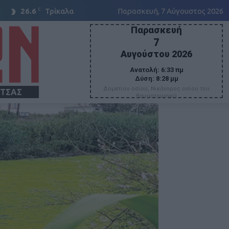
C
26.6
Τρίκαλα
Παρασκευή, 7 Αύγουστος 2026
Παρασκευή
7
Αυγούστου 2026
Ανατολή:
6:33 πμ
Δύση:
8:28 μμ
Δομετίου οσίου, Νικάνορος οσίου του
ΙΤΣΑΣ
θαυματουργού