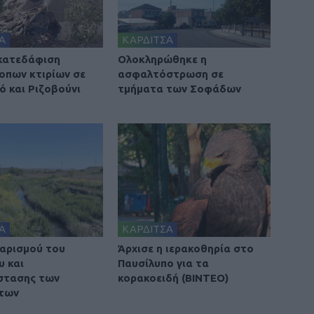
Α
ΚΑΡΔΙΤΣΑ
 κατεδάφιση
Ολοκληρώθηκε η
οπων κτιρίων σε
ασφαλτόστρωση σε
ό και Ριζοβούνι
τμήματα των Σοφάδων
Α
ΚΑΡΔΙΤΣΑ
αρισμού του
Άρχισε η ιερακοθηρία στο
υ και
Παυσίλυπο για τα
στασης των
κορακοειδή (ΒΙΝΤΕΟ)
των