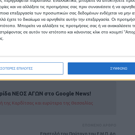
ς περιγράφεται παραπάνω. Εναλλακτικά, μπορείτε να αποκτήσετε πρό
ίες και να αλλάξετε τις προτιμήσεις σας πριν συναινέσετε ή να αρνηθεί
ος της Τοπικής Κοινότητας Μεταμόρφωσης κ.
ποια επεξεργασία των προσωπικών σας δεδομένων ενδέχεται να μην απ
 δεδομένη την εικόνα των νεκρών ψαριών,
λά έχετε το δικαίωμα να αρνηθείτε αυτήν την επεξεργασία. Οι προτιμήσ
ια και κατά πόσο το πράσινο χρώμα του νερού
ιστότοπο. Μπορείτε να αλλάξετε τις προτιμήσεις σας ή να ανακαλέσετε
λιεργειών και για την υγεία των ίδιων των
στρέφοντας σε αυτόν τον ιστότοπο και κάνοντας κλικ στο κουμπί "Απ
ς.
 Νέου Αγώνα
ΣΣΟΤΕΡΕΣ ΕΠΙΛΟΓΕΣ
ΣΥΜΦΩΝΩ
ρίδα ΝΕΟΣ ΑΓΩΝ στο Google News!
οχή της Καρδίτσας και ευρύτερα της Θεσσαλίας
ΕΠΟΜΕΝΟ ΑΡΘΡΟ
Επιστολή του Πρύτανη του Ε.Μ.Π. Απ.