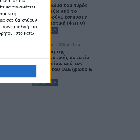
σβαση σε πιο
Παρανάλωμα του πυρός
τε να συναινέσετε.
έγινε ΙΧ έξω από το
αιτεί τη
Μορφοβούνι, έσπευσε η
εις σας θα ισχύουν
Πυροσβεστική (ΦΩΤΟ)
 τη συγκατάθεσή σας
ΚΑΡΔΙΤΣΑ
ορρήτου" στο κάτω
5 Αυγούστου 2026, 6:01 μμ
Επέμβαση της
Πυροσβεστικής σε εστία
φωτιάς πίσω από τον
σταθμό του ΟΣΕ (φωτο &
βιντεο)
ΚΑΡΔΙΤΣΑ