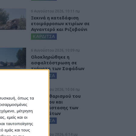
6 Αυγούστου 2026, 10:11 πμ
Ξεκινά η κατεδάφιση
ετοιμόρροπων κτιρίων σε
Αγναντερό και Ριζοβούνι
ΚΑΡΔΙΤΣΑ
6 Αυγούστου 2026, 10:09 πμ
Ολοκληρώθηκε η
ασφαλτόστρωση σε
τμήματα των Σοφάδων
ΚΑΡΔΙΤΣΑ
6 Αυγούστου 2026, 10:06 πμ
Έργο καθαρισμού του
 συσκευή, όπως τα
Ρογόζινου και
προσαρμοσμένες
αποκατάστασης των
ιεχόμενο, μέτρηση
αναχωμάτων
ς, εμείς και οι
ΚΑΡΔΙΤΣΑ
και ταυτοποίησης
ό εμάς και τους
5 Αυγούστου 2026, 6:14 μμ