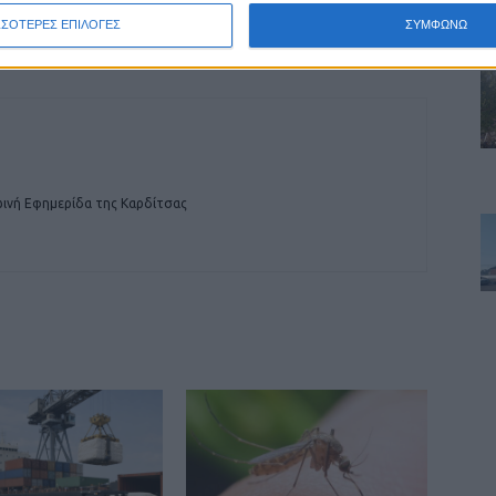
Στήριξη των πλημμυροπαθών της Καρδίτσας
ΣΣΟΤΕΡΕΣ ΕΠΙΛΟΓΕΣ
ΣΥΜΦΩΝΩ
από την ΑΔΕΔΥ
ινή Εφημερίδα της Καρδίτσας