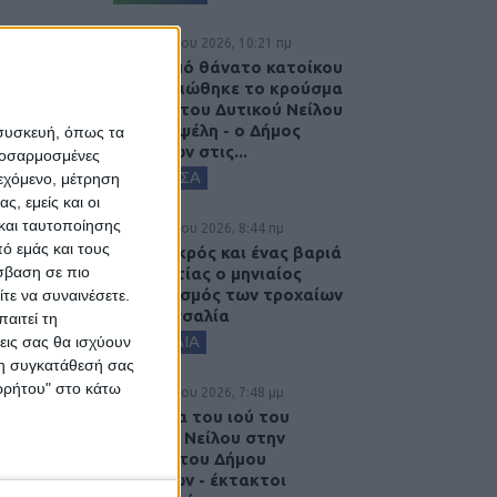
7 Αυγούστου 2026, 10:21 πμ
Μετά από θάνατο κατοίκου
επιβεβαιώθηκε το κρούσμα
του ιού του Δυτικού Νείλου
στην Κυψέλη - ο Δήμος
 συσκευή, όπως τα
Σοφάδων στις...
προσαρμοσμένες
ΚΑΡΔΙΤΣΑ
ιεχόμενο, μέτρηση
ς, εμείς και οι
και ταυτοποίησης
7 Αυγούστου 2026, 8:44 πμ
ό εμάς και τους
Ένας νεκρός και ένας βαριά
σβαση σε πιο
τραυματίας ο μηνιαίος
απολογισμός των τροχαίων
τε να συναινέσετε.
στη Θεσσαλία
αιτεί τη
ΘΕΣΣΑΛΙΑ
εις σας θα ισχύουν
 τη συγκατάθεσή σας
ορρήτου" στο κάτω
6 Αυγούστου 2026, 7:48 μμ
Κρούσμα του ιού του
Δυτικού Νείλου στην
Κυψέλη του Δήμου
Σοφάδων - έκτακτοι