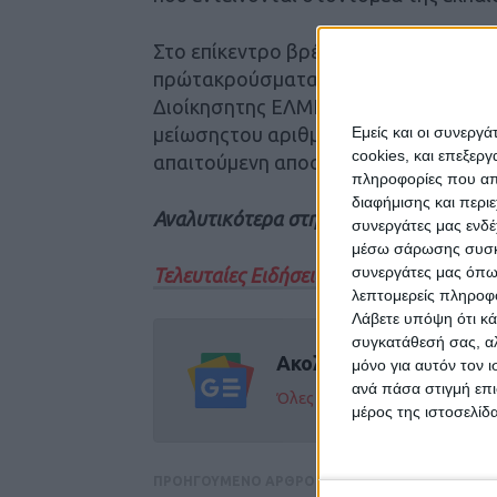
Στο επίκεντρο βρέθηκε ηυγειονομική 
πρώτακρούσματα που καταγράφηκαν σ
Διοίκησητης ΕΛΜΕ και τους καθηγητέ
Εμείς και οι συνεργ
μείωσηςτου αριθμού των μαθητώνανά 
cookies, και επεξε
απαιτούμενη αποστασιοποίησηεντός 
πληροφορίες που απο
διαφήμισης και περι
Αναλυτικότερα στην έντυπη έκδοση το
συνεργάτες μας ενδέ
μέσω σάρωσης συσκευ
συνεργάτες μας όπω
Τελευταίες Ειδήσεις Σήμερα
λεπτομερείς πληροφορ
Λάβετε υπόψη ότι κά
συγκατάθεσή σας, αλ
Ακολούθησε την εφημε
μόνο για αυτόν τον 
ανά πάσα στιγμή επι
Όλες οι εξελίξεις στην περι
μέρος της ιστοσελίδα
ΠΡΟΗΓΟΥΜΕΝΟ ΑΡΘΡΟ