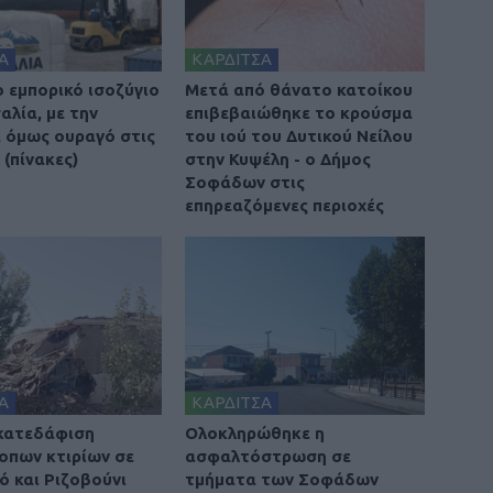
Α
ΚΑΡΔΙΤΣΑ
ο εμπορικό ισοζύγιο
Μετά από θάνατο κατοίκου
αλία, με την
επιβεβαιώθηκε το κρούσμα
 όμως ουραγό στις
του ιού του Δυτικού Νείλου
(πίνακες)
στην Κυψέλη - ο Δήμος
Σοφάδων στις
επηρεαζόμενες περιοχές
Α
ΚΑΡΔΙΤΣΑ
 κατεδάφιση
Ολοκληρώθηκε η
οπων κτιρίων σε
ασφαλτόστρωση σε
ό και Ριζοβούνι
τμήματα των Σοφάδων