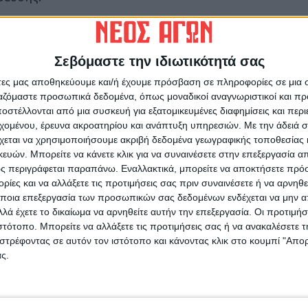
κρίση στα σχολεία μετά και τα
ε σχολικές αίθουσεςτου Νομού, με τη
Σεβόμαστε την ιδιωτικότητά σας
ς να υπογραμμίζουν τοπάγιο αίτημα της
άτες μας αποθηκεύουμε και/ή έχουμε πρόσβαση σε πληροφορίες σε μια
τμήμα σε 15, προκειμένου να επιτευχθεί η
ργαζόμαστε προσωπικά δεδομένα, όπως μοναδικοί αναγνωριστικοί και 
των σχολικών αιθουσών.
στέλλονται από μια συσκευή για εξατομικευμένες διαφημίσεις και περ
εχομένου, έρευνα ακροατηρίου και ανάπτυξη υπηρεσιών.
Με την άδειά σα
υ «Νέου Αγώνα»
χεται να χρησιμοποιήσουμε ακριβή δεδομένα γεωγραφικής τοποθεσίας 
ών. Μπορείτε να κάνετε κλικ για να συναινέσετε στην επεξεργασία απ
ς περιγράφεται παραπάνω. Εναλλακτικά, μπορείτε να αποκτήσετε πρό
ίες και να αλλάξετε τις προτιμήσεις σας πριν συναινέσετε ή να αρνηθεί
ποια επεξεργασία των προσωπικών σας δεδομένων ενδέχεται να μην απ
λά έχετε το δικαίωμα να αρνηθείτε αυτήν την επεξεργασία. Οι προτιμήσ
ρίδα ΝΕΟΣ ΑΓΩΝ στο Google News!
ιστότοπο. Μπορείτε να αλλάξετε τις προτιμήσεις σας ή να ανακαλέσετε
στρέφοντας σε αυτόν τον ιστότοπο και κάνοντας κλικ στο κουμπί "Απ
οχή της Καρδίτσας και ευρύτερα της Θεσσαλίας
ς.
ΕΠΟΜΕΝΟ ΑΡΘΡΟ