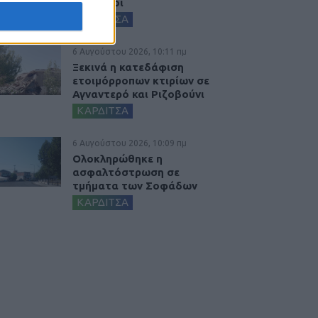
ψεκασμοί
ΚΑΡΔΙΤΣΑ
6 Αυγούστου 2026, 10:11 πμ
Ξεκινά η κατεδάφιση
ετοιμόρροπων κτιρίων σε
Αγναντερό και Ριζοβούνι
ΚΑΡΔΙΤΣΑ
6 Αυγούστου 2026, 10:09 πμ
Ολοκληρώθηκε η
ασφαλτόστρωση σε
τμήματα των Σοφάδων
ΚΑΡΔΙΤΣΑ