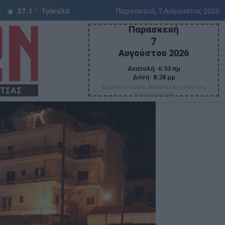
C
37.1
Τρίκαλα
Παρασκευή, 7 Αύγουστος 2026
Παρασκευή
7
Αυγούστου 2026
Ανατολή:
6:33 πμ
Δύση:
8:28 μμ
Δομετίου οσίου, Νικάνορος οσίου του
ΙΤΣΑΣ
θαυματουργού