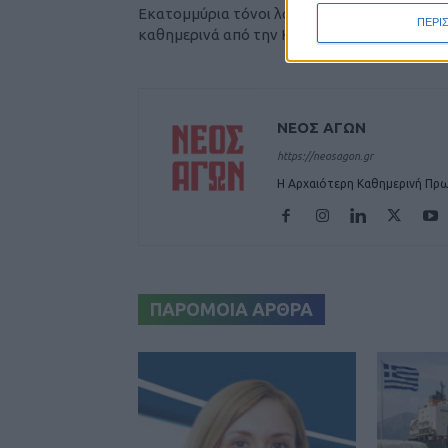
Εκατομμύρια τόνοι λάσπης μεταφέρονται
ΠΕΡΙ
καθημερινά από την Καρδίτσα και τα χωριά
ΝΕΟΣ ΑΓΩΝ
https://neosagon.gr
Η Αρχαιότερη Καθημερινή Πρω
ΠΑΡΟΜΟΙΑ ΑΡΘΡΑ