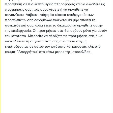
Καρδίτσας και ευρύτερα της Θεσσαλίας
πρόσβαση σε πιο λεπτομερείς πληροφορίες και να αλλάξετε τις
προτιμήσεις σας πριν συναινέσετε ή να αρνηθείτε να
συναινέσετε.
Λάβετε υπόψη ότι κάποια επεξεργασία των
ΠΡΟΗΓΟΥΜΕΝΟ ΑΡΘΡΟ
ΕΠΟΜΕΝΟ ΑΡΘΡΟ
προσωπικών σας δεδομένων ενδέχεται να μην απαιτεί τη
συγκατάθεσή σας, αλλά έχετε το δικαίωμα να αρνηθείτε αυτήν
Συνελήφθη ημεδαπή στην
Ράπτη από ΓΝΛ: Περιμένουμε
την επεξεργασία. Οι προτιμήσεις σας θα ισχύουν μόνο για αυτόν
Καρδίτσα, η οποία διέπραττε
απάντηση για εμβολιασμούς
τον ιστότοπο. Μπορείτε να αλλάξετε τις προτιμήσεις σας ή να
κλοπές και απάτες
σεισμοπαθών- 11 στη ΜΕΘ,
ανακαλέσετε τη συγκατάθεσή σας ανά πάσα στιγμή
36 νοσηλείες covid
επιστρέφοντας σε αυτόν τον ιστότοπο και κάνοντας κλικ στο
κουμπί "Απορρήτου" στο κάτω μέρος της ιστοσελίδας.
ΝΕΟΣ ΑΓΩΝ
https://neosagon.gr
Η Αρχαιότερη Καθημερινή Πρωινή Εφημερίδα της Καρδίτσας