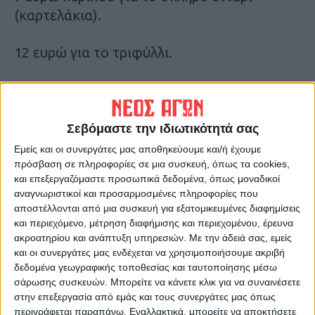
(καρτελάκια).
12 ευρώ για το τριφύλλι.
28,2 ευρώ για βίκο αναπαραγωγής.
17 ευρώ για φακή, φασόλια, ρεβίθια.
Σεβόμαστε την ιδιωτικότητά σας
Εμείς και οι συνεργάτες μας αποθηκεύουμε και/ή έχουμε
7,7 ευρώ ανά στρέμμα για κτηνοτροφικά
πρόσβαση σε πληροφορίες σε μια συσκευή, όπως τα cookies,
και επεξεργαζόμαστε προσωπικά δεδομένα, όπως μοναδικοί
ψυχανθη (μπιζέλι κλπ).
αναγνωριστικοί και προσαρμοσμένες πληροφορίες που
αποστέλλονται από μια συσκευή για εξατομικευμένες διαφημίσεις
Τελευταίες Ειδήσεις Σήμερα
και περιεχόμενο, μέτρηση διαφήμισης και περιεχομένου, έρευνα
ακροατηρίου και ανάπτυξη υπηρεσιών.
Με την άδειά σας, εμείς
και οι συνεργάτες μας ενδέχεται να χρησιμοποιήσουμε ακριβή
δεδομένα γεωγραφικής τοποθεσίας και ταυτοποίησης μέσω
Ακολούθησε την εφημερίδα ΝΕΟΣ
σάρωσης συσκευών. Μπορείτε να κάνετε κλικ για να συναινέσετε
ΑΓΩΝ στο Google News!
στην επεξεργασία από εμάς και τους συνεργάτες μας όπως
Όλες οι εξελίξεις στην περιοχή της
περιγράφεται παραπάνω. Εναλλακτικά, μπορείτε να αποκτήσετε