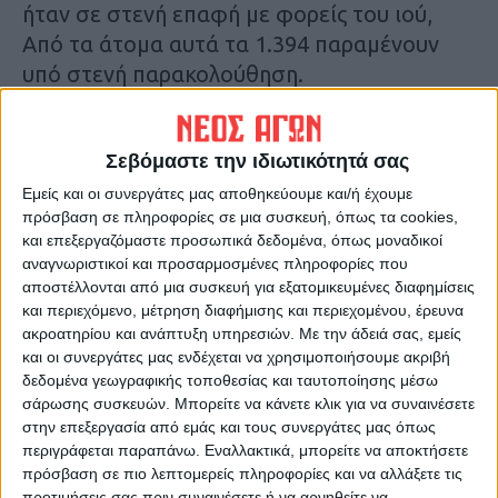
ήταν σε στενή επαφή με φορείς του ιού,
Από τα άτομα αυτά τα 1.394 παραμένουν
υπό στενή παρακολούθηση.
Τελευταίες Ειδήσεις Σήμερα
Σεβόμαστε την ιδιωτικότητά σας
Εμείς και οι συνεργάτες μας αποθηκεύουμε και/ή έχουμε
Ακολούθησε την εφημερίδα ΝΕΟΣ
πρόσβαση σε πληροφορίες σε μια συσκευή, όπως τα cookies,
ΑΓΩΝ στο Google News!
και επεξεργαζόμαστε προσωπικά δεδομένα, όπως μοναδικοί
αναγνωριστικοί και προσαρμοσμένες πληροφορίες που
Όλες οι εξελίξεις στην περιοχή της
αποστέλλονται από μια συσκευή για εξατομικευμένες διαφημίσεις
Καρδίτσας και ευρύτερα της Θεσσαλίας
και περιεχόμενο, μέτρηση διαφήμισης και περιεχομένου, έρευνα
ακροατηρίου και ανάπτυξη υπηρεσιών.
Με την άδειά σας, εμείς
και οι συνεργάτες μας ενδέχεται να χρησιμοποιήσουμε ακριβή
ΠΡΟΗΓΟΥΜΕΝΟ ΑΡΘΡΟ
ΕΠΟΜΕΝΟ ΑΡΘΡΟ
δεδομένα γεωγραφικής τοποθεσίας και ταυτοποίησης μέσω
Νταβός 2020: Η νέα γενιά τα...
Γονείς προσκομίζουν
σάρωσης συσκευών. Μπορείτε να κάνετε κλικ για να συναινέσετε
βάζει με την παγκόσμια ελίτ
ψεύτικες βεβαιώσεις για τον
στην επεξεργασία από εμάς και τους συνεργάτες μας όπως
εμβολιασμό των παιδιών
περιγράφεται παραπάνω. Εναλλακτικά, μπορείτε να αποκτήσετε
τους
πρόσβαση σε πιο λεπτομερείς πληροφορίες και να αλλάξετε τις
προτιμήσεις σας πριν συναινέσετε ή να αρνηθείτε να