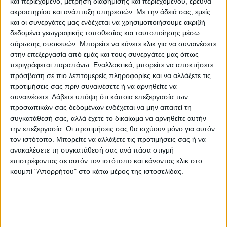
και περιεχόμενο, μέτρηση διαφήμισης και περιεχομένου, έρευνα
ακροατηρίου και ανάπτυξη υπηρεσιών.
Με την άδειά σας, εμείς
και οι συνεργάτες μας ενδέχεται να χρησιμοποιήσουμε ακριβή
Από την άλλη μεριά, ο Α.Σ.Κ. μετά τη
δεδομένα γεωγραφικής τοποθεσίας και ταυτοποίησης μέσω
διακοπή του πρωταθλήματος λόγω των
σάρωσης συσκευών. Μπορείτε να κάνετε κλικ για να συναινέσετε
εορτών, θέλει να επιστρέψει στις
στην επεξεργασία από εμάς και τους συνεργάτες μας όπως
αγωνιστικές του υποχρεώσεις ακόμη πιο
περιγράφεται παραπάνω. Εναλλακτικά, μπορείτε να αποκτήσετε
πρόσβαση σε πιο λεπτομερείς πληροφορίες και να αλλάξετε τις
δυναμικά και να διεκδικήσει να παραμείνει
προτιμήσεις σας πριν συναινέσετε ή να αρνηθείτε να
στην πρώτη πεντάδα της βαθμολογικής
συναινέσετε.
Λάβετε υπόψη ότι κάποια επεξεργασία των
κατάταξης. Στη διάρκεια των εορτών, οι
προσωπικών σας δεδομένων ενδέχεται να μην απαιτεί τη
συγκατάθεσή σας, αλλά έχετε το δικαίωμα να αρνηθείτε αυτήν
«κυανόλευκοι» δούλεψαν αρκετά με
την επεξεργασία. Οι προτιμήσεις σας θα ισχύουν μόνο για αυτόν
καθημερινές προπονήσεις. Η ομάδα έκανε
τον ιστότοπο. Μπορείτε να αλλάξετε τις προτιμήσεις σας ή να
Πρωτοχρονιά… στο γήπεδο καθώς ενόψει
ανακαλέσετε τη συγκατάθεσή σας ανά πάσα στιγμή
του αγώνα του Σαββάτου δεν υπάρχουν
επιστρέφοντας σε αυτόν τον ιστότοπο και κάνοντας κλικ στο
κουμπί "Απορρήτου" στο κάτω μέρος της ιστοσελίδας.
ρεπό και δυνατότητες για επιπλέον
ξεκούραση. Μάλιστα, στην προπόνηση της
Τετάρτης, βρέθηκε η διοίκηση του Α.Σ.Κ. για
να ανταλλάξει ευχές με τους παίκτες και το