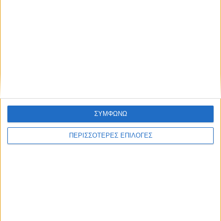
ΑΘΛΗΤΙΚΑ
ΣΥΜΦΩΝΩ
Στο γήπεδο του Μακεδονικού ο αγώνας
ΠΕΡΙΣΣΟΤΕΡΕΣ ΕΠΙΛΟΓΕΣ
ΑΣΑ - Αρης στις 17 Αυγούστου