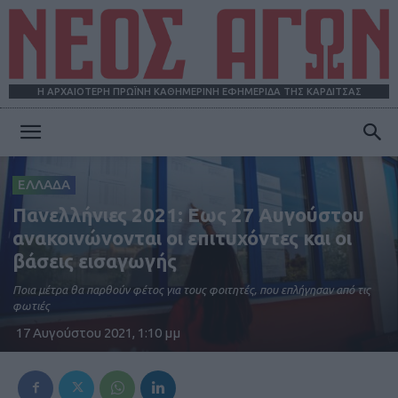
Η ΑΡΧΑΙΟΤΕΡΗ ΠΡΩΪΝΗ ΚΑΘΗΜΕΡΙΝΗ ΕΦΗΜΕΡΙΔΑ ΤΗΣ ΚΑΡΔΙΤΣΑΣ
ΝΕΟΣ
ΕΛΛΑΔΑ
Πανελλήνιες 2021: Eως 27 Αυγούστου
ΑΓΩΝ
ανακοινώνονται οι επιτυχόντες και οι
βάσεις εισαγωγής
Ποια μέτρα θα παρθούν φέτος για τους φοιτητές, που επλήγησαν από τις
φωτιές
17 Αυγούστου 2021, 1:10 μμ