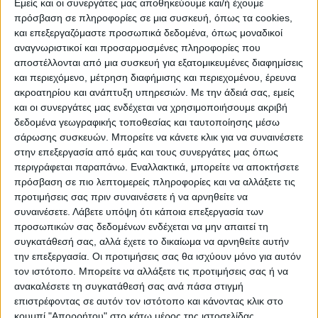
λαμβάνεται υπόψιν η ιδιότητα του
Εμείς και οι συνεργάτες μας αποθηκεύουμε και/ή έχουμε
πρόσβαση σε πληροφορίες σε μια συσκευή, όπως τα cookies,
πληγέντος στις αιτήσεις για στέγαση σε
και επεξεργαζόμαστε προσωπικά δεδομένα, όπως μοναδικοί
φοιτητικές εστίες και σίτιση στις λέσχες,
αναγνωριστικοί και προσαρμοσμένες πληροφορίες που
παράλληλα με τις άλλες κατηγορίες
αποστέλλονται από μια συσκευή για εξατομικευμένες διαφημίσεις
και περιεχόμενο, μέτρηση διαφήμισης και περιεχομένου, έρευνα
δικαιούχων και
ακροατηρίου και ανάπτυξη υπηρεσιών.
Με την άδειά σας, εμείς
μπορούν να υποβάλουν αίτησή
και οι συνεργάτες μας ενδέχεται να χρησιμοποιήσουμε ακριβή
μετεγγραφής τους, εφόσον φοιτούν και δεν
δεδομένα γεωγραφικής τοποθεσίας και ταυτοποίησης μέσω
έχουν υπερβεί τα υποχρεωτικά εξάμηνα
σάρωσης συσκευών. Μπορείτε να κάνετε κλικ για να συναινέσετε
στην επεξεργασία από εμάς και τους συνεργάτες μας όπως
φοίτησης για τη λήψη πτυχίου ή εφόσον
περιγράφεται παραπάνω. Εναλλακτικά, μπορείτε να αποκτήσετε
εισαχθούν το ακαδημαϊκό έτος 2021-2022
πρόσβαση σε πιο λεπτομερείς πληροφορίες και να αλλάξετε τις
σε Ανώτατο Εκπαιδευτικό Ίδρυμα (Α.Ε.Ι.)
προτιμήσεις σας πριν συναινέσετε ή να αρνηθείτε να
συναινέσετε.
Λάβετε υπόψη ότι κάποια επεξεργασία των
της χώρας, στην πλησιέστερη στην κύρια
προσωπικών σας δεδομένων ενδέχεται να μην απαιτεί τη
κατοικία των ιδίων ή συγγενούς έως και
συγκατάθεσή σας, αλλά έχετε το δικαίωμα να αρνηθείτε αυτήν
δεύτερου βαθμού ή του κηδεμόνα τους
την επεξεργασία. Οι προτιμήσεις σας θα ισχύουν μόνο για αυτόν
αντίστοιχη Σχολή ή Τμήμα Α.Ε.Ι., εφόσον
τον ιστότοπο. Μπορείτε να αλλάξετε τις προτιμήσεις σας ή να
ανακαλέσετε τη συγκατάθεσή σας ανά πάσα στιγμή
πληρούν τη βάση μετεγγραφής της περ. δ ́
επιστρέφοντας σε αυτόν τον ιστότοπο και κάνοντας κλικ στο
του άρθρου 72 του ν. 4692/2020 (Α ́ 111).
κουμπί "Απορρήτου" στο κάτω μέρος της ιστοσελίδας.