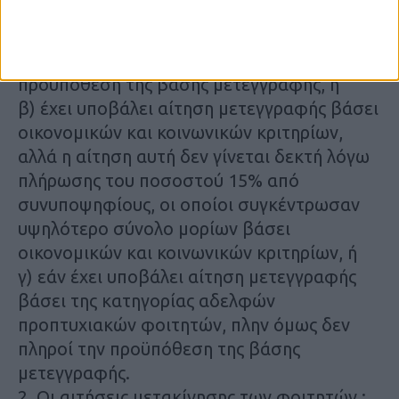
α) εάν έχει υποβάλει αίτηση μετεγγραφής
βάσει οικονομικών και κοινωνικών
κριτηρίων, πλην όμως δεν πληροί την
προϋπόθεση της βάσης μετεγγραφής, ή
β) έχει υποβάλει αίτηση μετεγγραφής βάσει
οικονομικών και κοινωνικών κριτηρίων,
αλλά η αίτηση αυτή δεν γίνεται δεκτή λόγω
πλήρωσης του ποσοστού 15% από
συνυποψηφίους, οι οποίοι συγκέντρωσαν
υψηλότερο σύνολο μορίων βάσει
οικονομικών και κοινωνικών κριτηρίων, ή
γ) εάν έχει υποβάλει αίτηση μετεγγραφής
βάσει της κατηγορίας αδελφών
προπτυχιακών φοιτητών, πλην όμως δεν
πληροί την προϋπόθεση της βάσης
μετεγγραφής.
2. Οι αιτήσεις μετακίνησης των φοιτητών :