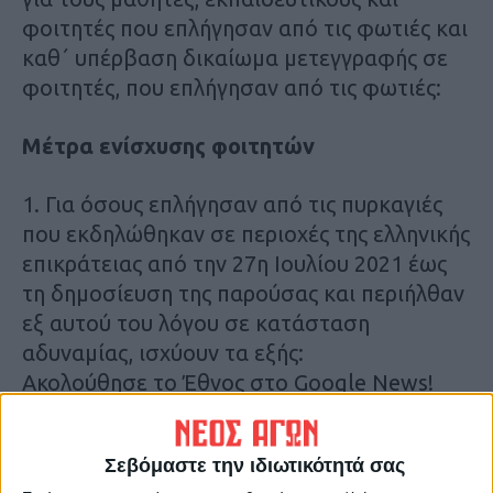
φοιτητές που επλήγησαν από τις φωτιές και
καθ΄ υπέρβαση δικαίωμα μετεγγραφής σε
φοιτητές, που επλήγησαν από τις φωτιές:
Μέτρα ενίσχυσης φοιτητών
1. Για όσους επλήγησαν από τις πυρκαγιές
που εκδηλώθηκαν σε περιοχές της ελληνικής
επικράτειας από την 27η Ιουλίου 2021 έως
τη δημοσίευση της παρούσας και περιήλθαν
εξ αυτού του λόγου σε κατάσταση
αδυναμίας, ισχύουν τα εξής:
Ακολούθησε το Έθνος στο Google News!
Live όλες οι εξελίξεις λεπτό προς λεπτό, με
την υπογραφή του www.ethnos.gr
Σεβόμαστε την ιδιωτικότητά σας