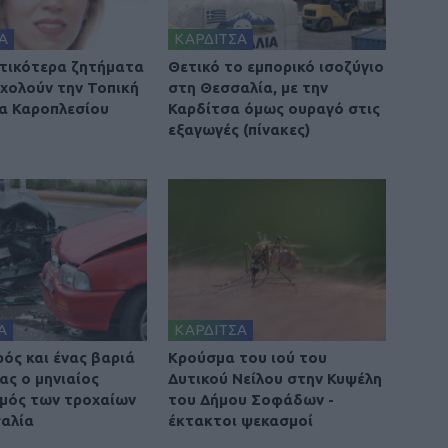
Α
ΚΑΡΔΙΤΣΑ
τικότερα ζητήματα
Θετικό το εμπορικό ισοζύγιο
χολούν την Τοπική
στη Θεσσαλία, με την
α Καροπλεσίου
Καρδίτσα όμως ουραγό στις
εξαγωγές (πίνακες)
Α
ΚΑΡΔΙΤΣΑ
ρός και ένας βαριά
Κρούσμα του ιού του
ας ο μηνιαίος
Δυτικού Νείλου στην Κυψέλη
μός των τροχαίων
του Δήμου Σοφάδων -
αλία
έκτακτοι ψεκασμοί