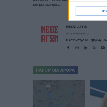
και μετακινήσεις
ΠΕΡΙ
ΝΕΟΣ ΑΓΩΝ
https://neosagon.gr
Η Αρχαιότερη Καθημερινή Πρω
ΠΑΡΟΜΟΙΑ ΑΡΘΡΑ