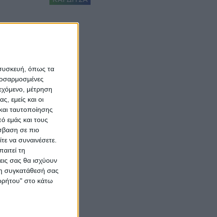
 συσκευή, όπως τα
προσαρμοσμένες
ιεχόμενο, μέτρηση
ς, εμείς και οι
και ταυτοποίησης
ό εμάς και τους
σβαση σε πιο
τε να συναινέσετε.
αιτεί τη
εις σας θα ισχύουν
 τη συγκατάθεσή σας
ορρήτου" στο κάτω