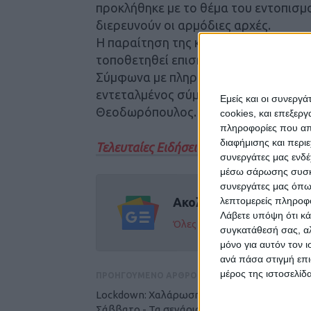
προκλήθηκε με το θέμα του εντοπισμ
διερευνούν οι αρμόδιες αρχές.
Η παραίτηση της κ. Σούφλα έγινε δεκ
τοποθετηθεί επισήμως για το θέμα.
Σύμφωνα με πληροφορίες, επικρατέστ
εντεταλμένος σύμβουλος και Πρόεδρ
Εμείς και οι συνεργ
Θεοδωρόπουλος.
cookies, και επεξε
πληροφορίες που απο
διαφήμισης και περι
Τελευταίες Ειδήσεις Σήμερα
συνεργάτες μας ενδέ
μέσω σάρωσης συσκευ
συνεργάτες μας όπω
λεπτομερείς πληροφορ
Ακολούθησε την εφημε
Λάβετε υπόψη ότι κά
Όλες οι εξελίξεις στην περι
συγκατάθεσή σας, αλ
μόνο για αυτόν τον 
ανά πάσα στιγμή επι
μέρος της ιστοσελίδα
ΠΡΟΗΓΟΥΜΕΝΟ ΑΡΘΡΟ
Lockdown: Χαλάρωση μέτρων από το
Σάββατο - Τα σενάρια για λιανεμπόριο, σχολε