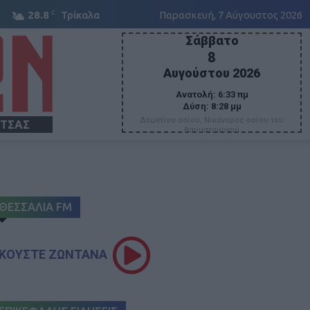
C
28.8
Τρίκαλα
Παρασκευή, 7 Αύγουστος 2026
Σάββατο
8
Αυγούστου 2026
Ανατολή:
6:33 πμ
Δύση:
8:28 μμ
Δομετίου οσίου, Νικάνορος οσίου του
ΙΤΣΑΣ
θαυματουργού
ΘΕΣΣΑΛΙΑ FM
ΚΟΥΣΤΕ ΖΩΝΤΑΝΑ