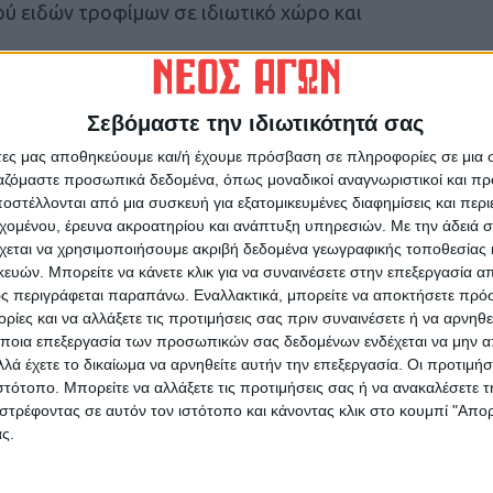
ού ειδών τροφίμων σε ιδιωτικό χώρο και
τή από το Δήμαρχο, ενώ αναμένεται να
Σεβόμαστε την ιδιωτικότητά σας
ερος για τη θέση του Αντιδημάρχου είναι ο
ος των «Οριζόντων» κ. Θεόδωρος
άτες μας αποθηκεύουμε και/ή έχουμε πρόσβαση σε πληροφορίες σε μια
ργαζόμαστε προσωπικά δεδομένα, όπως μοναδικοί αναγνωριστικοί και 
στέλλονται από μια συσκευή για εξατομικευμένες διαφημίσεις και περ
εχομένου, έρευνα ακροατηρίου και ανάπτυξη υπηρεσιών.
Με την άδειά σα
χεται να χρησιμοποιήσουμε ακριβή δεδομένα γεωγραφικής τοποθεσίας 
ών. Μπορείτε να κάνετε κλικ για να συναινέσετε στην επεξεργασία απ
ς περιγράφεται παραπάνω. Εναλλακτικά, μπορείτε να αποκτήσετε πρό
ίες και να αλλάξετε τις προτιμήσεις σας πριν συναινέσετε ή να αρνηθεί
ρίδα ΝΕΟΣ ΑΓΩΝ στο Google News!
ποια επεξεργασία των προσωπικών σας δεδομένων ενδέχεται να μην απ
οχή της Καρδίτσας και ευρύτερα της Θεσσαλίας
λά έχετε το δικαίωμα να αρνηθείτε αυτήν την επεξεργασία. Οι προτιμήσ
ιστότοπο. Μπορείτε να αλλάξετε τις προτιμήσεις σας ή να ανακαλέσετε
στρέφοντας σε αυτόν τον ιστότοπο και κάνοντας κλικ στο κουμπί "Απ
ς.
ΕΠΟΜΕΝΟ ΑΡΘΡΟ
ΝΕΟΣ ΑΓΩΝ : Πρώτη Αλέξανδρος Κούρτογλου
ία
29/3/2021