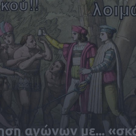
ση αγώνων με... «σκ