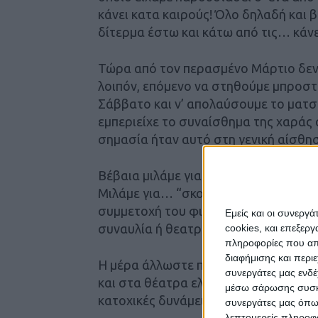
κάνει κατα καιρούς! Όλο δηλαδή και β
δίτερμα έστω και κάτω από τις… κάν
Τώρα από τον περασμένο Μάρτιο δεν
λοιπόν, επόμενο να στηθούμε μπροστ
Σάββατο και ν’ απολαύσουμε το ματσά
εμπεριείχε το συναίσθημα της χαράς 
σημασία ήταν αυτό στη γενική αίσθη
Βέβαια μιλάμε για τηλεπαρακολούθηση
Μιλάμε για… “σκοιλ ελικίκου” που με 
συμμετοχή του φιλάθλου σ’ ένα αθλητ
Εμείς και οι συνεργ
συναυλία ή θεατρική παράσταση!
cookies, και επεξε
πληροφορίες που απο
διαφήμισης και περι
Η μέρα άλλωστε που θα μπορούμε να
συνεργάτες μας ενδέ
και στα θέατρα ελεύθερα και μαζικά
μέσω σάρωσης συσκευ
κατοχικές δυνάμεις, κατά πως φαίνετα
συνεργάτες μας όπω
λεπτομερείς πληροφορ