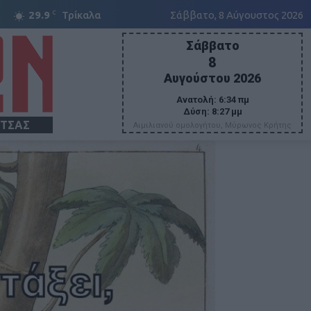
C
29.9
Τρίκαλα
Σάββατο, 8 Αύγουστος 2026
Σάββατο
8
Αυγούστου 2026
Ανατολή:
6:34 πμ
Δύση:
8:27 μμ
ΙΤΣΑΣ
Αιμιλιανού ομολογήτου, Μύρωνος Κρήτης