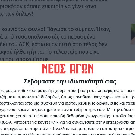
ρισκόταν κάποια ευκαιρία να γίνει κανα
ες των όπλων!
 κουνιόταν φύλλο! Πάγωσε το σύμπαν. Ήταν,
ά από τους υπολογιστές το περασμένο
κι του ΑΣΚ, έστω κι αν αυτό στο τέλος δεν
αφού ήλθε η ήττα. Το τελευταίο που είχε
ση που αποκομίσαμε.
 κι όχι για φυσική παρουσία στην εξέδρα.
Σεβόμαστε την ιδιωτικότητά σας
τίποτα δεν μπορεί ν’ αντικαταστήσει τη
ικό γεγονός, όπως κι ενός θεατή σε μια
άτες μας αποθηκεύουμε και/ή έχουμε πρόσβαση σε πληροφορίες σε μια
ργαζόμαστε προσωπικά δεδομένα, όπως μοναδικοί αναγνωριστικοί και 
στέλλονται από μια συσκευή για εξατομικευμένες διαφημίσεις και περ
εχομένου, έρευνα ακροατηρίου και ανάπτυξη υπηρεσιών.
Με την άδειά σα
 πάμε στα γήπεδα, στους συναυλιακούς χώρους
χεται να χρησιμοποιήσουμε ακριβή δεδομένα γεωγραφικής τοποθεσίας 
 χωρίς να κινδυνεύουμε να συλληφθούμε από…
ών. Μπορείτε να κάνετε κλικ για να συναινέσετε στην επεξεργασία απ
ι θ’ αργήσει ακόμη πολύ.
ς περιγράφεται παραπάνω. Εναλλακτικά, μπορείτε να αποκτήσετε πρό
ίες και να αλλάξετε τις προτιμήσεις σας πριν συναινέσετε ή να αρνηθεί