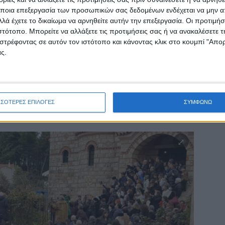
ποια επεξεργασία των προσωπικών σας δεδομένων ενδέχεται να μην απ
κπαίδευση! Να είναι καλά και η Κεραμέως
λά έχετε το δικαίωμα να αρνηθείτε αυτήν την επεξεργασία. Οι προτιμήσ
 την παιδεία και θα μπορούμε και εμείς οι
ιστότοπο. Μπορείτε να αλλάξετε τις προτιμήσεις σας ή να ανακαλέσετε
ες εξ αποστάσεως!!!
στρέφοντας σε αυτόν τον ιστότοπο και κάνοντας κλικ στο κουμπί "Απ
ς.
ινάει και η Αναγέννηση στη Γ εθνική. Ποιος τη
λέμε!!!
ΠΟΝΤ(ί)ΕΣ
ΣΣΟΤΕΡΕΣ ΕΠΙΛΟΓΕΣ
ΣΥΜΦΩΝΩ