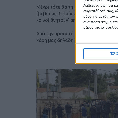
Λάβετε υπόψη ότι κά
Μέχρι τότε θα τη βγάζουμε με…. τηλε
συγκατάθεσή σας, αλ
(βεβαίως βεβαίως) που… εκσυγχρόνισε
μόνο για αυτόν τον 
κοινοί θνητοί ν’ απολαμβάνουμε αγών
ανά πάσα στιγμή επι
μέρος της ιστοσελίδα
Από την προσεχή Κυριακή, μάλιστα ξεκ
χάρη μας δηλαδή! Πραγματική… χλιδή 
παραΣ
ΠΕΡΙ