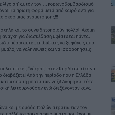
λε λίγο απ’ αυτόν τον…. κορωνοβομβαρδισμό
όνο! Για πρώτη φορά μετά από καιρό αντί για
ο σκορ μιας αναμέτρησης!!!
στήλη και το συνειδητοποιούν πολλοί. Ακόμη
η ανάγκη για διασκέδαση υφίσταται πάντα.
διότι μέσω αυτής επιδιώκεις να ξεφύγεις απο
ο μυαλό, να γαληνεψεις και να ισορροπήσεις
πολιτιστικής “νέκρας” στην Καρδίτσα είχε να
το διαβάζετε! Από την περίοδο που η Ελλάδα
κάτω από τη μπότα των ναζι! Ακόμη και τότε
υσική λειτουργούσαν ενώ διεξάγονταν κανα
ώνα και με ομάδα Ιταλών στρατιωτών τον
ό τα πολλά ιστορικά αφιερώματα που έχουμε