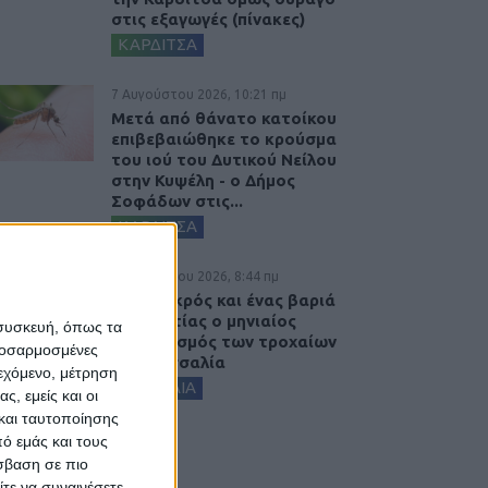
στις εξαγωγές (πίνακες)
ΚΑΡΔΙΤΣΑ
7 Αυγούστου 2026, 10:21 πμ
Μετά από θάνατο κατοίκου
επιβεβαιώθηκε το κρούσμα
του ιού του Δυτικού Νείλου
στην Κυψέλη - ο Δήμος
Σοφάδων στις...
ΚΑΡΔΙΤΣΑ
7 Αυγούστου 2026, 8:44 πμ
Ένας νεκρός και ένας βαριά
τραυματίας ο μηνιαίος
 συσκευή, όπως τα
απολογισμός των τροχαίων
προσαρμοσμένες
στη Θεσσαλία
ιεχόμενο, μέτρηση
ΘΕΣΣΑΛΙΑ
ς, εμείς και οι
και ταυτοποίησης
ό εμάς και τους
σβαση σε πιο
τε να συναινέσετε.