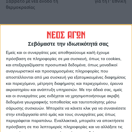
Σάββατο με νέα άνοδο τη
για τη Γ' Εθνική
θερμοκρασίας
Σεβόμαστε την ιδιωτικότητά σας
Εμείς και οι συνεργάτες μας αποθηκεύουμε και/ή έχουμε
πρόσβαση σε πληροφορίες σε μια συσκευή, όπως τα cookies,
και επεξεργαζόμαστε προσωπικά δεδομένα, όπως μοναδικοί
ΝΕΟΣ ΑΓΩΝ
αναγνωριστικοί και προσαρμοσμένες πληροφορίες που
https://neosagon.gr
αποστέλλονται από μια συσκευή για εξατομικευμένες διαφημίσεις
Η Αρχαιότερη Καθημερινή Πρωινή Εφημερίδα της Καρδίτσας
και περιεχόμενο, μέτρηση διαφήμισης και περιεχομένου, έρευνα
ακροατηρίου και ανάπτυξη υπηρεσιών.
Με την άδειά σας, εμείς
και οι συνεργάτες μας ενδέχεται να χρησιμοποιήσουμε ακριβή
δεδομένα γεωγραφικής τοποθεσίας και ταυτοποίησης μέσω
σάρωσης συσκευών. Μπορείτε να κάνετε κλικ για να συναινέσετε
στην επεξεργασία από εμάς και τους συνεργάτες μας όπως
ΠΑΡΟΜΟΙΑ ΑΡΘΡΑ
περιγράφεται παραπάνω. Εναλλακτικά, μπορείτε να αποκτήσετε
πρόσβαση σε πιο λεπτομερείς πληροφορίες και να αλλάξετε τις