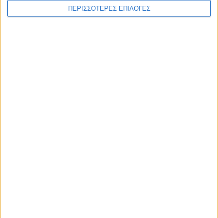
ΠΕΡΙΣΣΟΤΕΡΕΣ ΕΠΙΛΟΓΕΣ
WEB TV
Τροχαίο στο δρόμο Καρδίτσα - Δέλτα