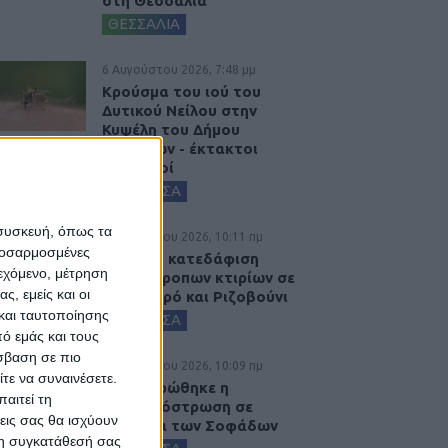
στη Θεσσαλία
ΘΕΣΣΑΛΙΑ
6 Αυγούστου 2026, 7:48 μμ
Κρούσμα του ιού του
Δυτικού Νείλου στην
Κυψέλη του Δήμου
Σοφάδων - έκτακτοι
ψεκασμοί
ΚΑΡΔΙΤΣΑ
 συσκευή, όπως τα
6 Αυγούστου 2026, 10:11 πμ
προσαρμοσμένες
Ξεκινά η κατεδάφιση
ιεχόμενο, μέτρηση
ετοιμόρροπων κτιρίων σε
ς, εμείς και οι
Αγναντερό και Ριζοβούνι
και ταυτοποίησης
ΚΑΡΔΙΤΣΑ
ό εμάς και τους
σβαση σε πιο
6 Αυγούστου 2026, 10:09 πμ
τε να συναινέσετε.
Ολοκληρώθηκε η
αιτεί τη
ασφαλτόστρωση σε
εις σας θα ισχύουν
τμήματα των Σοφάδων
 τη συγκατάθεσή σας