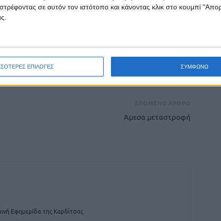
στρέφοντας σε αυτόν τον ιστότοπο και κάνοντας κλικ στο κουμπί "Απ
ς.
ρίδα ΝΕΟΣ ΑΓΩΝ στο Google News!
οχή της Καρδίτσας και ευρύτερα της Θεσσαλίας
ΣΣΟΤΕΡΕΣ ΕΠΙΛΟΓΕΣ
ΣΥΜΦΩΝΩ
ΕΠΟΜΕΝΟ ΑΡΘΡΟ
Άμεσα μεταστροφή
ινή Εφημερίδα της Καρδίτσας