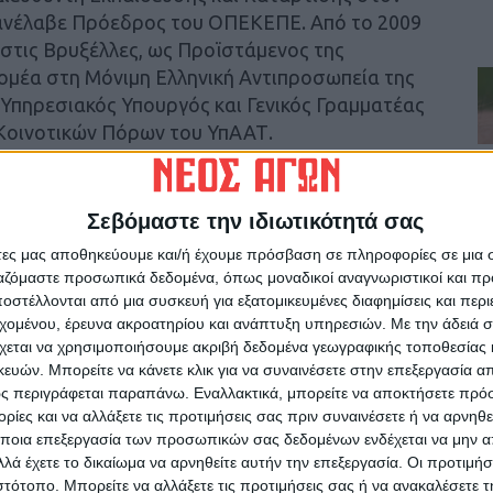
ανέλαβε Πρόεδρος του ΟΠΕΚΕΠΕ. Από το 2009
 στις Βρυξέλλες, ως Προϊστάμενος της
ομέα στη Μόνιμη Ελληνική Αντιπροσωπεία της
. Υπηρεσιακός Υπουργός και Γενικός Γραμματέας
 Κοινοτικών Πόρων του ΥπΑΑΤ.
χιούχος του τμήματος Πολιτικής Επιστήμης του
η στη Συγκριτική Πολιτική Ανάλυση. Διετέλεσε
Σεβόμαστε την ιδιωτικότητά σας
χεδιασμού της Ν.Δ. την περίοδο 1997- 2000.
άτες μας αποθηκεύουμε και/ή έχουμε πρόσβαση σε πληροφορίες σε μια
ιτροπής της Νέας Δημοκρατίας τον Ιούλιο του
ργαζόμαστε προσωπικά δεδομένα, όπως μοναδικοί αναγνωριστικοί και 
ευτής Αρκαδίας στις εκλογές του 2004 και
στέλλονται από μια συσκευή για εξατομικευμένες διαφημίσεις και περ
ήρξε υφυπουργός Εθνικής Παιδείας και
εχομένου, έρευνα ακροατηρίου και ανάπτυξη υπηρεσιών.
Με την άδειά σα
χεται να χρησιμοποιήσουμε ακριβή δεδομένα γεωγραφικής τοποθεσίας 
ΝΔ της περιόδου 2007-2009 και πρώην
ών. Μπορείτε να κάνετε κλικ για να συναινέσετε στην επεξεργασία απ
ς περιγράφεται παραπάνω. Εναλλακτικά, μπορείτε να αποκτήσετε πρό
ίες και να αλλάξετε τις προτιμήσεις σας πριν συναινέσετε ή να αρνηθεί
αναλάβει τα καθήκοντά τους από την 1η
ποια επεξεργασία των προσωπικών σας δεδομένων ενδέχεται να μην απ
λά έχετε το δικαίωμα να αρνηθείτε αυτήν την επεξεργασία. Οι προτιμήσ
ιστότοπο. Μπορείτε να αλλάξετε τις προτιμήσεις σας ή να ανακαλέσετε