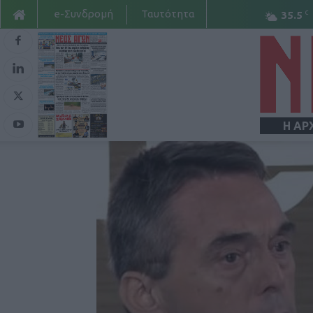
e-Συνδρομή
Ταυτότητα
C
35.5
Η ΑΡ