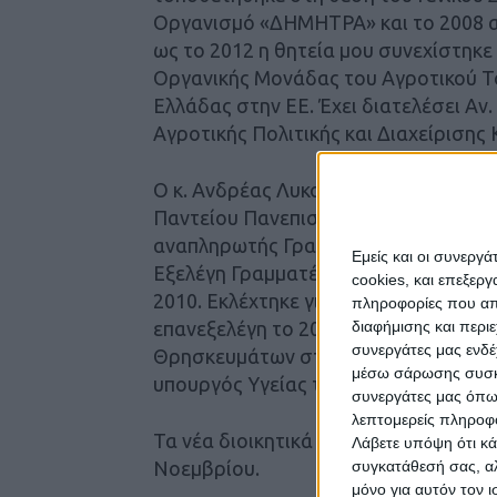
Οργανισμό «ΔΗΜΗΤΡΑ» και το 2008 
ως το 2012 η θητεία μου συνεχίστηκε
Οργανικής Μονάδας του Αγροτικού Τ
Ελλάδας στην ΕΕ. Έχει διατελέσει Αν
Αγροτικής Πολιτικής και Διαχείρισης
Ο κ. Ανδρέας Λυκουρέντζος είναι πτυ
Παντείου Πανεπιστημίου, με ειδίκευσ
αναπληρωτής Γραμματέας Πολιτικού Σ
Εμείς και οι συνεργ
Εξελέγη Γραμματέας της Πολιτικής Επ
cookies, και επεξε
2010. Εκλέχτηκε για πρώτη φορά βουλ
πληροφορίες που απο
επανεξελέγη το 2007 και το 2009. Υπ
διαφήμισης και περι
συνεργάτες μας ενδέ
Θρησκευμάτων στις κυβερνήσεις της 
μέσω σάρωσης συσκευ
υπουργός Υγείας το 2012 – 2013.
συνεργάτες μας όπω
λεπτομερείς πληροφορ
Τα νέα διοικητικά στελέχη θα έχουν 
Λάβετε υπόψη ότι κά
Νοεμβρίου.
συγκατάθεσή σας, αλ
μόνο για αυτόν τον 