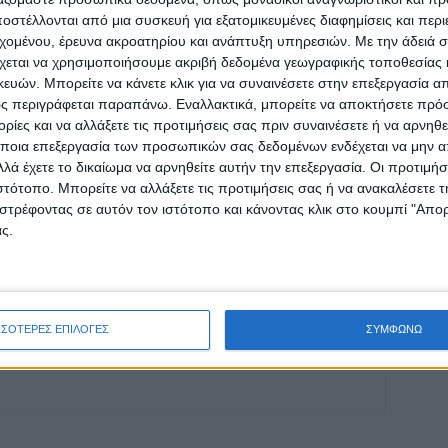
ρίδα ΝΕΟΣ ΑΓΩΝ στο Google News!
στέλλονται από μια συσκευή για εξατομικευμένες διαφημίσεις και περ
οχή της Καρδίτσας και ευρύτερα της Θεσσαλίας
εχομένου, έρευνα ακροατηρίου και ανάπτυξη υπηρεσιών.
Με την άδειά σα
χεται να χρησιμοποιήσουμε ακριβή δεδομένα γεωγραφικής τοποθεσίας 
ών. Μπορείτε να κάνετε κλικ για να συναινέσετε στην επεξεργασία απ
ς περιγράφεται παραπάνω. Εναλλακτικά, μπορείτε να αποκτήσετε πρό
ΕΠΟΜΕΝΟ ΑΡΘΡΟ
ίες και να αλλάξετε τις προτιμήσεις σας πριν συναινέσετε ή να αρνηθεί
Αποζημιώσεις σε Θεσσαλούς κτηνοτρόφους
ποια επεξεργασία των προσωπικών σας δεδομένων ενδέχεται να μην απ
από τα προγράμματα εξυγίανσης κατά
λά έχετε το δικαίωμα να αρνηθείτε αυτήν την επεξεργασία. Οι προτιμήσ
ζωοανθρωπονόσων
ιστότοπο. Μπορείτε να αλλάξετε τις προτιμήσεις σας ή να ανακαλέσετε
στρέφοντας σε αυτόν τον ιστότοπο και κάνοντας κλικ στο κουμπί "Απ
ς.
ΣΣΟΤΕΡΕΣ ΕΠΙΛΟΓΕΣ
ΣΥΜΦΩΝΩ
ινή Εφημερίδα της Καρδίτσας