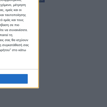
ιεχόμενο, μέτρηση
ς, εμείς και οι
και ταυτοποίησης
ό εμάς και τους
σβαση σε πιο
τε να συναινέσετε.
αιτεί τη
εις σας θα ισχύουν
 τη συγκατάθεσή σας
ορρήτου" στο κάτω