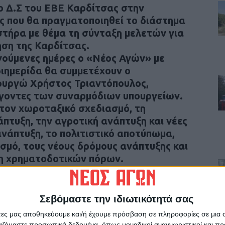
 Δ.Σ του ΕΒΕ Καρδίτσας στην
ς που θα πραγματοποιηθεί το διάστημα
στήρα με θέμα τη σύνταξη μελετών για
ση της Καρδίτσας.
γούμενες ημέρες ο «Νέος Αγών» με
διημερίδα θα συμμετέχουν ο
υργώ Χρήστος Τριαντόπουλος,
άγοντες των συναρμόδιων υπουργείων.
τον χωροταξικό σχεδιασμό, τη
άπτυξη, την αγροτική ανάπτυξη και νέες
ανάπτυξη, το πολιτιστικό αποτύπωμα,
σμό, τους νέους δρόμους ανάπτυξης και
ση χρηματοδοτικών πόρων.
Σεβόμαστε την ιδιωτικότητά σας
άτες μας αποθηκεύουμε και/ή έχουμε πρόσβαση σε πληροφορίες σε μια
ργαζόμαστε προσωπικά δεδομένα, όπως μοναδικοί αναγνωριστικοί και 