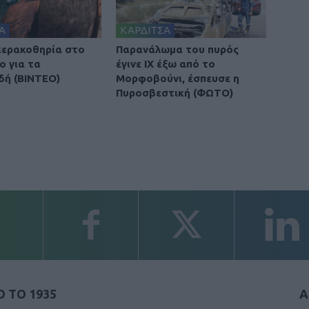
Α
ΚΑΡΔΙΤΣΑ
 ιερακοθηρία στο
Παρανάλωμα του πυρός
ο για τα
έγινε ΙΧ έξω από το
δή (ΒΙΝΤΕΟ)
Μορφοβούνι, έσπευσε η
Πυροσβεστική (ΦΩΤΟ)
 ΤΟ 1935
Α