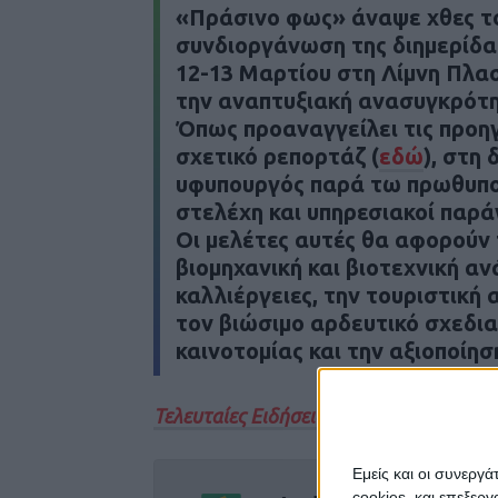
«Πράσινο φως» άναψε χθες το
συνδιοργάνωση της διημερίδα
12-13 Μαρτίου στη Λίμνη Πλα
την αναπτυξιακή ανασυγκρότη
Όπως προαναγγείλει τις προη
σχετικό ρεπορτάζ (
εδώ
)
, στη 
υφυπουργός παρά τω πρωθυπο
στελέχη και υπηρεσιακοί παρ
Οι μελέτες αυτές θα αφορούν 
βιομηχανική και βιοτεχνική αν
καλλιέργειες, την τουριστική 
τον βιώσιμο αρδευτικό σχεδια
καινοτομίας και την αξιοποίη
Τελευταίες Ειδήσεις Σήμερα
Εμείς και οι συνεργ
cookies, και επεξε