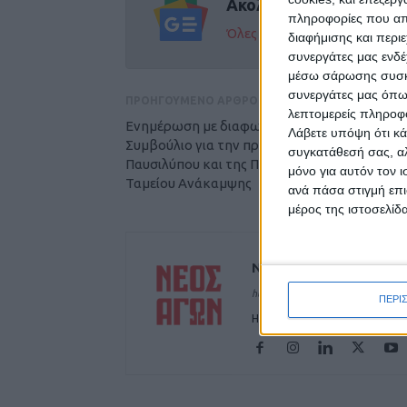
Ακολούθησε την εφημε
πληροφορίες που απο
Όλες οι εξελίξεις στην περι
διαφήμισης και περι
συνεργάτες μας ενδέ
μέσω σάρωσης συσκευ
συνεργάτες μας όπω
ΠΡΟΗΓΟΥΜΕΝΟ ΑΡΘΡΟ
λεπτομερείς πληροφορ
Ενημέρωση με διαφωνίες στο Δημοτικό
Λάβετε υπόψη ότι κά
Συμβούλιο για την πρόταση ανάπλασης του
συγκατάθεσή σας, αλ
Παυσιλύπου και της Πλ.Πλαστήρα μέσω του
μόνο για αυτόν τον 
Ταμείου Ανάκαμψης
ανά πάσα στιγμή επι
μέρος της ιστοσελίδα
ΝΕΟΣ ΑΓΩΝ
https://neosagon.gr
ΠΕΡΙ
Η Αρχαιότερη Καθημερινή Πρω