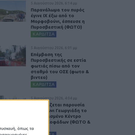
5 Αυγούστου 2026, 6:14 μμ
Παρανάλωμα του πυρός
έγινε ΙΧ έξω από το
Μορφοβούνι, έσπευσε η
Πυροσβεστική (ΦΩΤΟ)
ΚΑΡΔΙΤΣΑ
5 Αυγούστου 2026, 6:01 μμ
Επέμβαση της
Πυροσβεστικής σε εστία
φωτιάς πίσω από τον
σταθμό του ΟΣΕ (φωτο &
βιντεο)
ΚΑΡΔΙΤΣΑ
5 Αυγούστου 2026, 4:04 μμ
Εγκαινιάζεται παρουσία
του Άδωνι Γεωργιάδη το
ανακαινισμένο Κέντρο
Υγείας Σοφάδων (ΦΩΤΟ &
ΒΙΝΤΕΟ)
 συσκευή, όπως τα
ΚΑΡΔΙΤΣΑ
προσαρμοσμένες