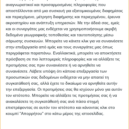
αναγνωριστικοί και προσαρμοσμένες πληροφορίες που
αποστέλλονται από μια συσκευή για εξατομικευμένες διαφημίσεις
και περιεχόμενο, μέτρηση διαφήμισης και περιεχομένου, έρευνα
ακροατηρίου και ανάπτυξη υπηρεσιών.
Με την άδειά σας, εμείς
και οι συνεργάτες μας ενδέχεται να χρησιμοποιήσουμε ακριβή
δεδομένα γεωγραφικής τοποθεσίας και ταυτοποίησης μέσω
σάρωσης συσκευών. Μπορείτε να κάνετε κλικ για να συναινέσετε
στην επεξεργασία από εμάς και τους συνεργάτες μας όπως
περιγράφεται παραπάνω. Εναλλακτικά, μπορείτε να αποκτήσετε
πρόσβαση σε πιο λεπτομερείς πληροφορίες και να αλλάξετε τις
προτιμήσεις σας πριν συναινέσετε ή να αρνηθείτε να
VIDEO ΤΗΣ ΘΕΣΣΑΛΙΑΣ
συναινέσετε.
Λάβετε υπόψη ότι κάποια επεξεργασία των
Ρήξη στις λαϊκές αγορές
προσωπικών σας δεδομένων ενδέχεται να μην απαιτεί τη
συγκατάθεσή σας, αλλά έχετε το δικαίωμα να αρνηθείτε αυτήν
την επεξεργασία. Οι προτιμήσεις σας θα ισχύουν μόνο για αυτόν
τον ιστότοπο. Μπορείτε να αλλάξετε τις προτιμήσεις σας ή να
ανακαλέσετε τη συγκατάθεσή σας ανά πάσα στιγμή
επιστρέφοντας σε αυτόν τον ιστότοπο και κάνοντας κλικ στο
κουμπί "Απορρήτου" στο κάτω μέρος της ιστοσελίδας.