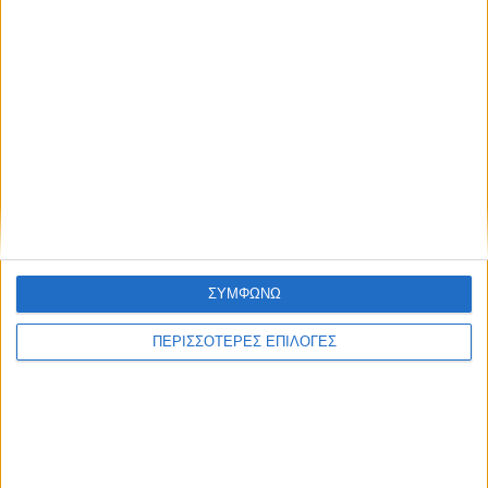
9 Αυγούστου 2026, 7:14 μμ
Σε εξέλιξη τα έργα αγροτικής οδοποιίας
σε περιοχές του Δήμου Παλαμά (ΦΩΤΟ)
ΣΥΜΦΩΝΩ
ΚΑΡΔΙΤΣΑ
ΠΕΡΙΣΣΟΤΕΡΕΣ ΕΠΙΛΟΓΕΣ