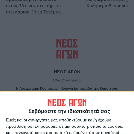
στους 36 η μέγιστη σήμερα
Καλημέρα Θεσσαλία
στη Λάρισα, 39 τη Τετάρτη
ΝΕΟΣ ΑΓΩΝ
https://neosagon.gr
Η Αρχαιότερη Καθημερινή Πρωινή Εφημερίδα της Καρδίτσας
Σεβόμαστε την ιδιωτικότητά σας
Εμείς και οι συνεργάτες μας αποθηκεύουμε και/ή έχουμε
ΠΑΡΟΜΟΙΑ ΑΡΘΡΑ
πρόσβαση σε πληροφορίες σε μια συσκευή, όπως τα cookies,
και επεξεργαζόμαστε προσωπικά δεδομένα, όπως μοναδικοί