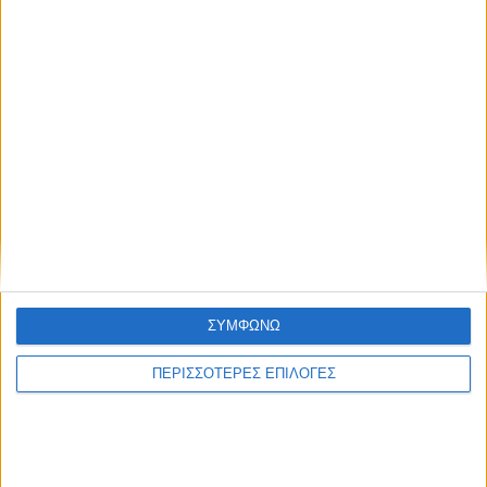
ΣΥΜΦΩΝΩ
ΠΕΡΙΣΣΟΤΕΡΕΣ ΕΠΙΛΟΓΕΣ
ΠΟΛΙΤΙΣΜΟΣ
Πέθανε ο Λάκης Χαλκιάς σε ηλικία 82
ετών