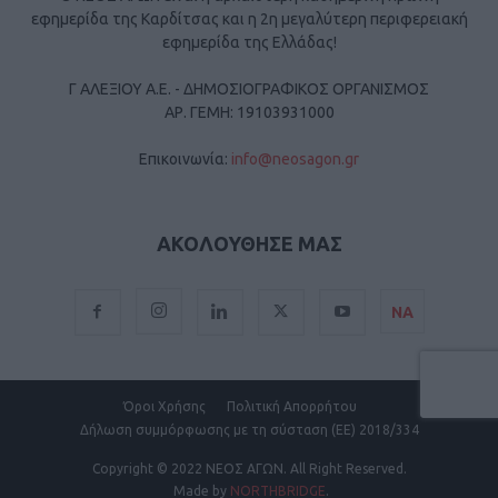
εφημερίδα της Καρδίτσας και η 2η μεγαλύτερη περιφερειακή
εφημερίδα της Ελλάδας!
Γ ΑΛΕΞΙΟΥ Α.Ε. - ΔΗΜΟΣΙΟΓΡΑΦΙΚΟΣ ΟΡΓΑΝΙΣΜΟΣ
ΑΡ. ΓΕΜΗ: 19103931000
Επικοινωνία:
info@neosagon.gr
ΑΚΟΛΟΥΘΗΣΕ ΜΑΣ
ΝΑ
Όροι Χρήσης
Πολιτική Απορρήτου
Δήλωση συμμόρφωσης με τη σύσταση (ΕΕ) 2018/334
Copyright
© 2022 ΝΕΟΣ ΑΓΩΝ.
All Right Reserved.
Made by
NORTHBRIDGE
.