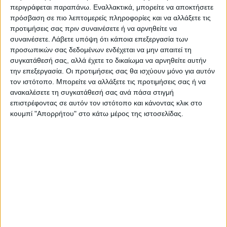
θέσεις, αλλά και τα μεταβυζαντινά μνημεία
περιγράφεται παραπάνω. Εναλλακτικά, μπορείτε να αποκτήσετε
της περιοχής, όπως την ιστορική Ι.Μ.
πρόσβαση σε πιο λεπτομερείς πληροφορίες και να αλλάξετε τις
Σέλτσου στις Πηγές, τον Ι.Ν. Κοιμήσεως
προτιμήσεις σας πριν συναινέσετε ή να αρνηθείτε να
συναινέσετε.
Λάβετε υπόψη ότι κάποια επεξεργασία των
Θεοτόκου στο Μεσόπυργο και τον Ι.Ν.
προσωπικών σας δεδομένων ενδέχεται να μην απαιτεί τη
Γενεσίου Θεοτόκου στη Μεγαλόχαρη Άρτας.
συγκατάθεσή σας, αλλά έχετε το δικαίωμα να αρνηθείτε αυτήν
την επεξεργασία. Οι προτιμήσεις σας θα ισχύουν μόνο για αυτόν
τον ιστότοπο. Μπορείτε να αλλάξετε τις προτιμήσεις σας ή να
Τελευταίες Ειδήσεις Σήμερα
ανακαλέσετε τη συγκατάθεσή σας ανά πάσα στιγμή
επιστρέφοντας σε αυτόν τον ιστότοπο και κάνοντας κλικ στο
κουμπί "Απορρήτου" στο κάτω μέρος της ιστοσελίδας.
Ακολούθησε την εφημερίδα ΝΕΟΣ
ΑΓΩΝ στο Google News!
Όλες οι εξελίξεις στην περιοχή της
Καρδίτσας και ευρύτερα της Θεσσαλίας
ΠΡΟΗΓΟΥΜΕΝΟ ΑΡΘΡΟ
ΕΠΟΜΕΝΟ ΑΡΘΡΟ
ΑΝΔΡΕΑΣ ΛΥΚΟΥΡΕΝΤΖΟΣ
Το φίλτρο αξιολόγησης
ΣΤΟ «ΝΕΟ ΑΓΩΝΑ»:
πρέπει να είναι καλής
Αξιόπιστος και φερέγγυος ο
ποιότητας...