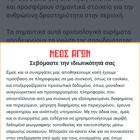
και προσφέρουν σημαντικά στοιχεία για την
ανθρώπινη δραστηριότητα στην περιοχή.
Τα σημαντικά αυτά αρχαιολογικά ευρήματα
αποδεικνύουν τη γνώση της σπουδαιότητας
του οικοσυστήματος της κοιλάδας του
Αχελώου ήδη από τους αρχαίους χρόνους,
Σεβόμαστε την ιδιωτικότητά σας
καθώς πρώιμες κοινωνίες εμφανίζουν
Εμείς και οι συνεργάτες μας αποθηκεύουμε και/ή έχουμε
μόνιμες εγκαταστάσεις στην περιοχή,
πρόσβαση σε πληροφορίες σε μια συσκευή, όπως τα cookies,
εκμεταλλευόμενες τον πλούτο που
και επεξεργαζόμαστε προσωπικά δεδομένα, όπως μοναδικοί
προσέφερε η κοιλάδα του Αχελώου. Η
αναγνωριστικοί και προσαρμοσμένες πληροφορίες που
γνώση αυτή μεταλαμπαδεύεται και στους
αποστέλλονται από μια συσκευή για εξατομικευμένες διαφημίσεις
και περιεχόμενο, μέτρηση διαφήμισης και περιεχομένου, έρευνα
επόμενους αιώνες και η περιοχή
ακροατηρίου και ανάπτυξη υπηρεσιών.
Με την άδειά σας, εμείς
παρουσιάζει συνεχή κατοίκηση, όπως
και οι συνεργάτες μας ενδέχεται να χρησιμοποιήσουμε ακριβή
αποδεικνύεται από τα αρχαιολογικά
δεδομένα γεωγραφικής τοποθεσίας και ταυτοποίησης μέσω
σάρωσης συσκευών. Μπορείτε να κάνετε κλικ για να συναινέσετε
κατάλοιπα που εντοπίζονται σε πολλές
στην επεξεργασία από εμάς και τους συνεργάτες μας όπως