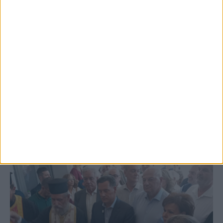
5 Αυγούστου 2026, 6:01 μμ
Επέμβαση της Πυροσβεστικής σε εστία
φωτιάς πίσω από τον σταθμό του ΟΣΕ
(φωτο & βιντεο)
ΚΑΡΔΙΤΣΑ