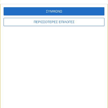
ΣΥΜΦΩΝΩ
ΠΕΡΙΣΣΟΤΕΡΕΣ ΕΠΙΛΟΓΕΣ
ΚΑΡΔΙΤΣΑ
Προσωρινές διακοπές ηλεκτροδότησης
στο Ν. Καρδίτσας