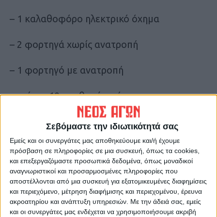
– 1 καλαθοφόρο ηλεκτρικό όχημα
– 2 φορτηγά χωρίς ανατροπή
– 1 φορτηγό με ανατροπή
– επίσης 10 σταθμούς φόρτισης με
εναλλασσόμενη τάση εξόδου AC μέγιστης
ισχύος 22kW
Σεβόμαστε την ιδιωτικότητά σας
Όπως τονίστηκε στην εισήγηση,
Εμείς και οι συνεργάτες μας αποθηκεύουμε και/ή έχουμε
«αξιοποιώντας τη συγκεκριμένη
πρόσβαση σε πληροφορίες σε μια συσκευή, όπως τα cookies,
Πρόσκληση, ο Δήμος Μουζακίου επιδιώκει
και επεξεργαζόμαστε προσωπικά δεδομένα, όπως μοναδικοί
αναγνωριστικοί και προσαρμοσμένες πληροφορίες που
την προμήθεια των απαραίτητων οχημάτων
αποστέλλονται από μια συσκευή για εξατομικευμένες διαφημίσεις
και φορτιστών προκειμένου να
και περιεχόμενο, μέτρηση διαφήμισης και περιεχομένου, έρευνα
εκσυγχρονιστεί ο στόλος του δήμου και να
ακροατηρίου και ανάπτυξη υπηρεσιών.
Με την άδειά σας, εμείς
και οι συνεργάτες μας ενδέχεται να χρησιμοποιήσουμε ακριβή
μειώσει τις εκπομπές ρύπων που