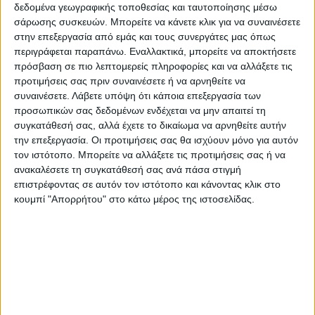
δεδομένα γεωγραφικής τοποθεσίας και ταυτοποίησης μέσω
εκπέμπονται από τα συμβατικά οχήματα.
σάρωσης συσκευών. Μπορείτε να κάνετε κλικ για να συναινέσετε
Η ανάπτυξη της ηλεκτροκίνησης αποτελεί
στην επεξεργασία από εμάς και τους συνεργάτες μας όπως
σημαντική συνιστώσα για την ενεργειακή
περιγράφεται παραπάνω. Εναλλακτικά, μπορείτε να αποκτήσετε
πρόσβαση σε πιο λεπτομερείς πληροφορίες και να αλλάξετε τις
μετάβαση και την επίτευξη των εθνικών
προτιμήσεις σας πριν συναινέσετε ή να αρνηθείτε να
στόχων για την ενέργεια και το κλίμα,
συναινέσετε.
Λάβετε υπόψη ότι κάποια επεξεργασία των
μεσοπρόθεσμα και μακροπρόθεσμα.
προσωπικών σας δεδομένων ενδέχεται να μην απαιτεί τη
συγκατάθεσή σας, αλλά έχετε το δικαίωμα να αρνηθείτε αυτήν
Επιπλέον, η μετάβαση στην κινητικότητα
την επεξεργασία. Οι προτιμήσεις σας θα ισχύουν μόνο για αυτόν
χαμηλών εκπομπών, έχει αποτυπωθεί στην
τον ιστότοπο. Μπορείτε να αλλάξετε τις προτιμήσεις σας ή να
ανακοίνωση της Ευρωπαϊκής Επιτροπής της
ανακαλέσετε τη συγκατάθεσή σας ανά πάσα στιγμή
10ης Ιουλίου 2016, με τίτλο «Ευρωπαϊκή
επιστρέφοντας σε αυτόν τον ιστότοπο και κάνοντας κλικ στο
κουμπί "Απορρήτου" στο κάτω μέρος της ιστοσελίδας.
Στρατηγική για την κινητικότητα χαμηλών
εκπομπών», στην οποία τονίζεται η ανάγκη
μείωσης των εκπομπών ατμοσφαιρικών
ρύπων από τις μεταφορές που επιβαρύνουν
την υγεία του πληθυσμού και υποβιβάζουν
το περιβάλλον».