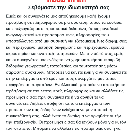
via AP
Σεβόμαστε την ιδιωτικότητά σας
Βετεράνος των πολέμων στο Ιράκ και στο
Εμείς και οι συνεργάτες μας αποθηκεύουμε και/ή έχουμε
Αφγανιστάν, ο Μπράιαν Ράιλι εργαζόταν ως
πρόσβαση σε πληροφορίες σε μια συσκευή, όπως τα cookies,
σωματοφύλακας και ιδιωτικός φρουρός. Η
και επεξεργαζόμαστε προσωπικά δεδομένα, όπως μοναδικοί
σύντροφός του κατέθεσε στην αστυνομία
αναγνωριστικοί και προσαρμοσμένες πληροφορίες που
αποστέλλονται από μια συσκευή για εξατομικευμένες διαφημίσεις
πως πάσχει από διαταραχή
και περιεχόμενο, μέτρηση διαφήμισης και περιεχομένου, έρευνα
μετατραυματικού στρες και κατάθλιψη,
ακροατηρίου και ανάπτυξη υπηρεσιών.
Με την άδειά σας, εμείς
όπως αναφέρει το Reuters.
και οι συνεργάτες μας ενδέχεται να χρησιμοποιήσουμε ακριβή
δεδομένα γεωγραφικής τοποθεσίας και ταυτοποίησης μέσω
σάρωσης συσκευών. Μπορείτε να κάνετε κλικ για να συναινέσετε
Πριν από μία εβδομάδα η ψυχική του υγεία
στην επεξεργασία από εμάς και τους συνεργάτες μας όπως
επιδεινώθηκε και είπε στη σύντροφό του
περιγράφεται παραπάνω. Εναλλακτικά, μπορείτε να αποκτήσετε
πως είχε αρχίσει να συνομιλεί με τον θεό,
πρόσβαση σε πιο λεπτομερείς πληροφορίες και να αλλάξετε τις
προτιμήσεις σας πριν συναινέσετε ή να αρνηθείτε να
όπως ανέφερε ο σερίφης.
συναινέσετε.
Λάβετε υπόψη ότι κάποια επεξεργασία των
προσωπικών σας δεδομένων ενδέχεται να μην απαιτεί τη
«Είπε κάποια στιγμή στους ντετέκτιβ μας
συγκατάθεσή σας, αλλά έχετε το δικαίωμα να αρνηθείτε αυτήν
ότι ’εκλιπαρούσαν για τη ζωή τους αλλά
την επεξεργασία. Οι προτιμήσεις σας θα ισχύουν μόνο για αυτόν
τον ιστότοπο. Μπορείτε να αλλάξετε τις προτιμήσεις σας ή να
τους σκότωσα ούτως ή άλλως», πρόσθεσε ο