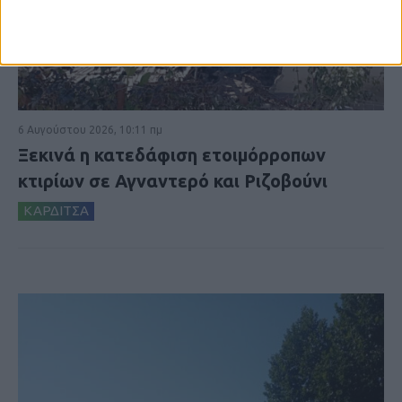
6 Αυγούστου 2026, 10:11 πμ
Ξεκινά η κατεδάφιση ετοιμόρροπων
κτιρίων σε Αγναντερό και Ριζοβούνι
ΚΑΡΔΙΤΣΑ