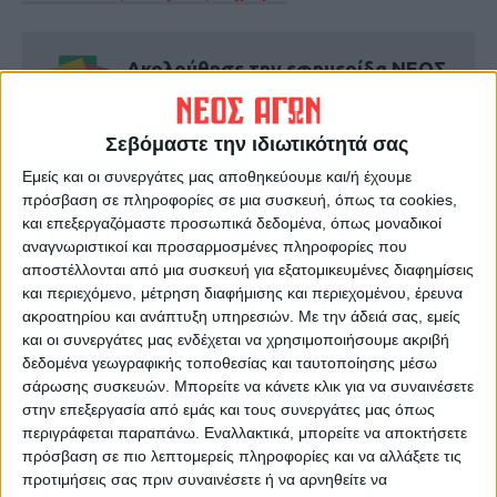
Ακολούθησε την εφημερίδα ΝΕΟΣ
ΑΓΩΝ στο Google News!
Όλες οι εξελίξεις στην περιοχή της
Σεβόμαστε την ιδιωτικότητά σας
Καρδίτσας και ευρύτερα της Θεσσαλίας
Εμείς και οι συνεργάτες μας αποθηκεύουμε και/ή έχουμε
πρόσβαση σε πληροφορίες σε μια συσκευή, όπως τα cookies,
και επεξεργαζόμαστε προσωπικά δεδομένα, όπως μοναδικοί
ΠΡΟΗΓΟΥΜΕΝΟ ΑΡΘΡΟ
ΕΠΟΜΕΝΟ ΑΡΘΡΟ
αναγνωριστικοί και προσαρμοσμένες πληροφορίες που
Κορωνοϊός στην Κύπρο:
Πρόεδροι Ιατρικών
αποστέλλονται από μια συσκευή για εξατομικευμένες διαφημίσεις
Ακόμα τρία επιβεβαιώθηκαν
Συλλόγων Θεσσαλίας: Να
και περιεχόμενο, μέτρηση διαφήμισης και περιεχομένου, έρευνα
στα Κατεχόμενα
κλείσουν άμεσα καφετέριες,
ακροατηρίου και ανάπτυξη υπηρεσιών.
Με την άδειά σας, εμείς
εστιατόρια, μπαρ
και οι συνεργάτες μας ενδέχεται να χρησιμοποιήσουμε ακριβή
δεδομένα γεωγραφικής τοποθεσίας και ταυτοποίησης μέσω
σάρωσης συσκευών. Μπορείτε να κάνετε κλικ για να συναινέσετε
στην επεξεργασία από εμάς και τους συνεργάτες μας όπως
περιγράφεται παραπάνω. Εναλλακτικά, μπορείτε να αποκτήσετε
πρόσβαση σε πιο λεπτομερείς πληροφορίες και να αλλάξετε τις
προτιμήσεις σας πριν συναινέσετε ή να αρνηθείτε να