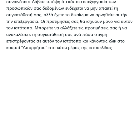
συναινέσετε.
Λάβετε υπόψη ότι κάποια επεξεργασία των
προσωπικών σας δεδομένων ενδέχεται να μην απαιτεί τη
ΝΕΟΣ ΑΓΩΝ
συγκατάθεσή σας, αλλά έχετε το δικαίωμα να αρνηθείτε αυτήν
την επεξεργασία. Οι προτιμήσεις σας θα ισχύουν μόνο για αυτόν
https://neosagon.gr
τον ιστότοπο. Μπορείτε να αλλάξετε τις προτιμήσεις σας ή να
Η Αρχαιότερη Καθημερινή Πρωινή Εφημερίδα της Καρδίτσας
ανακαλέσετε τη συγκατάθεσή σας ανά πάσα στιγμή
επιστρέφοντας σε αυτόν τον ιστότοπο και κάνοντας κλικ στο
κουμπί "Απορρήτου" στο κάτω μέρος της ιστοσελίδας.
ΠΑΡΟΜΟΙΑ ΑΡΘΡΑ