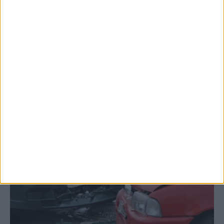
Μετά από θάνατο κατοίκου
επιβεβαιώθηκε το κρούσμα του ιού του
Δυτικού Νείλου στην Κυψέλη - ο Δήμος
Σοφάδων στις...
ΚΑΡΔΙΤΣΑ