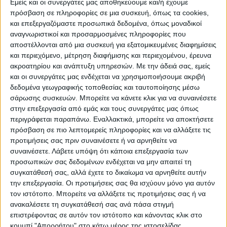
Εμείς και οι συνεργάτες μας αποθηκεύουμε και/ή έχουμε
πρόσβαση σε πληροφορίες σε μια συσκευή, όπως τα cookies,
Παράλληλα η Πολιτική Προστασία εφιστά
και επεξεργαζόμαστε προσωπικά δεδομένα, όπως μοναδικοί
αναγνωριστικοί και προσαρμοσμένες πληροφορίες που
την προσοχή διότι οι υψηλές θερμοκρασίες
αποστέλλονται από μια συσκευή για εξατομικευμένες διαφημίσεις
ανεβάζουν και τον κίνδυνο πυρκαγιάς.
και περιεχόμενο, μέτρηση διαφήμισης και περιεχομένου, έρευνα
ακροατηρίου και ανάπτυξη υπηρεσιών.
Με την άδειά σας, εμείς
Πολύ υψηλός κίνδυνος πυρκαγιάς σε πέντε
και οι συνεργάτες μας ενδέχεται να χρησιμοποιήσουμε ακριβή
δεδομένα γεωγραφικής τοποθεσίας και ταυτοποίησης μέσω
περιφέρειες
σάρωσης συσκευών. Μπορείτε να κάνετε κλικ για να συναινέσετε
στην επεξεργασία από εμάς και τους συνεργάτες μας όπως
Σύμφωνα με τον Εθνικό Οργανισμό
περιγράφεται παραπάνω. Εναλλακτικά, μπορείτε να αποκτήσετε
πρόσβαση σε πιο λεπτομερείς πληροφορίες και να αλλάξετε τις
Δημόσιας Υγείας, θα πρέπει να τηρήσουμε
προτιμήσεις σας πριν συναινέσετε ή να αρνηθείτε να
τις ακόλουθες οδηγίες για την αντιμετώπιση
συναινέσετε.
Λάβετε υπόψη ότι κάποια επεξεργασία των
του καύσωνα:
προσωπικών σας δεδομένων ενδέχεται να μην απαιτεί τη
συγκατάθεσή σας, αλλά έχετε το δικαίωμα να αρνηθείτε αυτήν
την επεξεργασία. Οι προτιμήσεις σας θα ισχύουν μόνο για αυτόν
Παραμένουμε σε σκιερά και δροσερά μέρη
τον ιστότοπο. Μπορείτε να αλλάξετε τις προτιμήσεις σας ή να
μακριά από χώρους όπου επικρατεί
ανακαλέσετε τη συγκατάθεσή σας ανά πάσα στιγμή
συνωστισμός.
επιστρέφοντας σε αυτόν τον ιστότοπο και κάνοντας κλικ στο
κουμπί "Απορρήτου" στο κάτω μέρος της ιστοσελίδας.