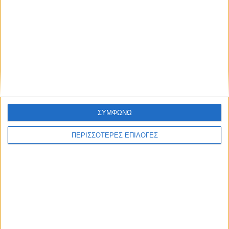
ΣΠΟΝΤΕΣ
H διαχρονική σύγκριση του Μέσι με τον
Μαραντόνα
ΣΥΜΦΩΝΩ
ΠΕΡΙΣΣΟΤΕΡΕΣ ΕΠΙΛΟΓΕΣ