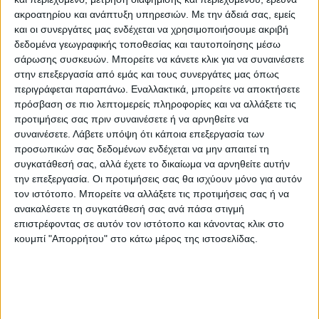
για την προστασία της υγείας των
ακροατηρίου και ανάπτυξη υπηρεσιών.
Με την άδειά σας, εμείς
Ελλήνων!
και οι συνεργάτες μας ενδέχεται να χρησιμοποιήσουμε ακριβή
δεδομένα γεωγραφικής τοποθεσίας και ταυτοποίησης μέσω
σάρωσης συσκευών. Μπορείτε να κάνετε κλικ για να συναινέσετε
Θα γνωρίζετε φαντάζομαι ότι υφίστανται κι
στην επεξεργασία από εμάς και τους συνεργάτες μας όπως
άλλες ασθένειες!
Ότι προγραμματίζονται
περιγράφεται παραπάνω. Εναλλακτικά, μπορείτε να αποκτήσετε
εκατοντάδες χειρουργεία για τα οποία
πρόσβαση σε πιο λεπτομερείς πληροφορίες και να αλλάξετε τις
προτιμήσεις σας πριν συναινέσετε ή να αρνηθείτε να
δόθηκε εντολή να περιοριστούν κατά 80%,
συναινέσετε.
Λάβετε υπόψη ότι κάποια επεξεργασία των
να πάνε στην άκρη και ν αναβληθούν λες
προσωπικών σας δεδομένων ενδέχεται να μην απαιτεί τη
και είναι ποδοσφαιρικά ματς!
συγκατάθεσή σας, αλλά έχετε το δικαίωμα να αρνηθείτε αυτήν
την επεξεργασία. Οι προτιμήσεις σας θα ισχύουν μόνο για αυτόν
τον ιστότοπο. Μπορείτε να αλλάξετε τις προτιμήσεις σας ή να
Δεν μας λένε ότι βρισκόμαστε σε πόλεμο με
ανακαλέσετε τη συγκατάθεσή σας ανά πάσα στιγμή
έναν φονικό και ύπουλο εχθρό; Αυτό
επιστρέφοντας σε αυτόν τον ιστότοπο και κάνοντας κλικ στο
ακριβώς μας λένε νυχθημερόν, από τον
κουμπί "Απορρήτου" στο κάτω μέρος της ιστοσελίδας.
περασμένο Μάρτιο με διαγγέλματα, οδηγίες,
περιοριστικά μέτρα, πρόστιμα, ελέγχους,
βομβαρδισμό ανελέητο απο τα ΜΜΕ και
χίλια δυό! Ε, αφού, λοιπόν, είμαστε σε