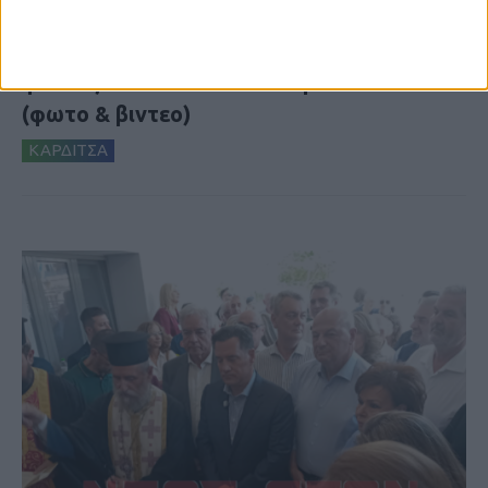
5 Αυγούστου 2026, 6:01 μμ
Επέμβαση της Πυροσβεστικής σε εστία
φωτιάς πίσω από τον σταθμό του ΟΣΕ
(φωτο & βιντεο)
ΚΑΡΔΙΤΣΑ