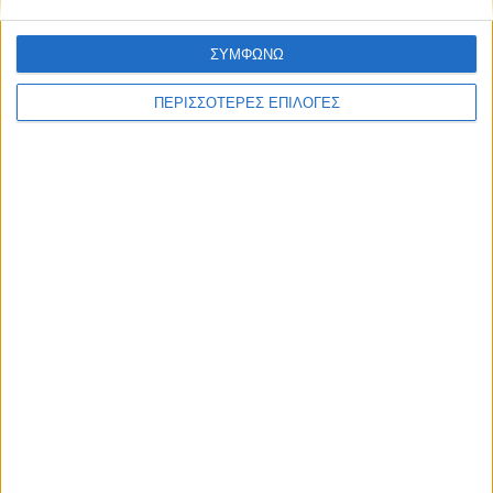
ΣΥΜΦΩΝΩ
ΠΕΡΙΣΣΟΤΕΡΕΣ ΕΠΙΛΟΓΕΣ
ΚΑΡΔΙΤΣΑ
Άρχισε η ιερακοθηρία στο Παυσίλυπο για
τα κορακοειδή (ΒΙΝΤΕΟ)