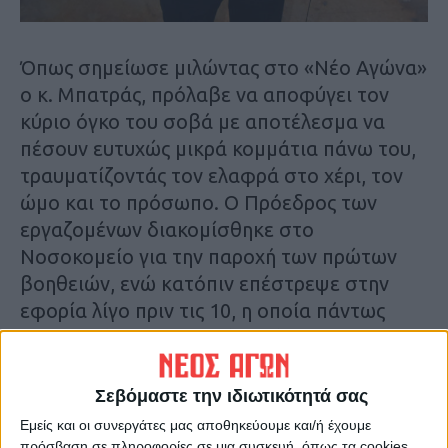
Όπως σημείωσε μιλώντας στο «Νέο Αγώνα»
ο κ. Μπατράς, πρόλαβε να αποφύγει τον
κύριο όγκο του σοβά με αποτέλεσμα να
πέσουν ευτυχώς μικρά κομμάτια πάνω του,
τραυματίζοντάς τον ελαφρά στο χέρι, τον
ώμο και το πρόσωπο. Ο Πρόεδρος των
εργαζομένων διακομίσθηκε στο
Νοσοκομείο για την παροχή των πρώτων
βοηθειών, ενώ κατόπιν επέστρεψε στην
εφορία λίγο πριν τις 10, η οποία πάντως
χθες παρέμεινε κλειστή μετά το
περιστατικό.
Σεβόμαστε την ιδιωτικότητά σας
Εμείς και οι συνεργάτες μας αποθηκεύουμε και/ή έχουμε
πρόσβαση σε πληροφορίες σε μια συσκευή, όπως τα cookies,