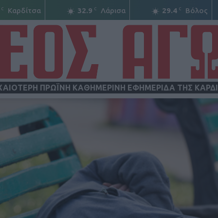
C
C
C
Καρδίτσα
32.9
Λάρισα
29.4
Βόλος
ΧΑΙΟΤΕΡΗ ΠΡΩΪΝΗ ΚΑΘΗΜΕΡΙΝΗ ΕΦΗΜΕΡΙΔΑ ΤΗΣ ΚΑΡΔ
ΝΕΟΣ
ΑΓΩΝ