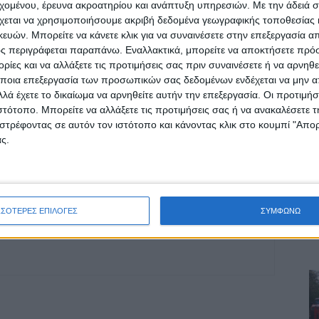
εχομένου, έρευνα ακροατηρίου και ανάπτυξη υπηρεσιών.
Με την άδειά σα
χεται να χρησιμοποιήσουμε ακριβή δεδομένα γεωγραφικής τοποθεσίας 
οχή της Καρδίτσας και ευρύτερα της Θεσσαλίας
ών. Μπορείτε να κάνετε κλικ για να συναινέσετε στην επεξεργασία απ
ς περιγράφεται παραπάνω. Εναλλακτικά, μπορείτε να αποκτήσετε πρό
ίες και να αλλάξετε τις προτιμήσεις σας πριν συναινέσετε ή να αρνηθεί
ΕΠΟΜΕΝΟ ΑΡΘΡΟ
ποια επεξεργασία των προσωπικών σας δεδομένων ενδέχεται να μην απ
Πρεμιέρα θερινών εκπτώσεων στην αγορά της
λά έχετε το δικαίωμα να αρνηθείτε αυτήν την επεξεργασία. Οι προτιμήσ
γή
Καρδίτσας
ιστότοπο. Μπορείτε να αλλάξετε τις προτιμήσεις σας ή να ανακαλέσετε
στρέφοντας σε αυτόν τον ιστότοπο και κάνοντας κλικ στο κουμπί "Απ
ς.
ΣΣΟΤΕΡΕΣ ΕΠΙΛΟΓΕΣ
ΣΥΜΦΩΝΩ
ινή Εφημερίδα της Καρδίτσας