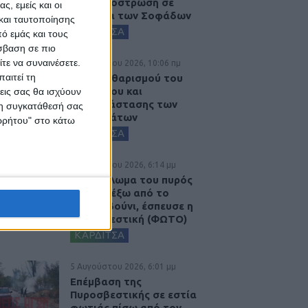
ασφαλτόστρωση σε
ς, εμείς και οι
τμήματα των Σοφάδων
και ταυτοποίησης
ΚΑΡΔΙΤΣΑ
ό εμάς και τους
σβαση σε πιο
τε να συναινέσετε.
6 Αυγούστου 2026, 10:06 πμ
αιτεί τη
Έργο καθαρισμού του
Ρογόζινου και
εις σας θα ισχύουν
αποκατάστασης των
 τη συγκατάθεσή σας
αναχωμάτων
ορρήτου" στο κάτω
ΚΑΡΔΙΤΣΑ
5 Αυγούστου 2026, 6:14 μμ
Παρανάλωμα του πυρός
έγινε ΙΧ έξω από το
Μορφοβούνι, έσπευσε η
Πυροσβεστική (ΦΩΤΟ)
ΚΑΡΔΙΤΣΑ
5 Αυγούστου 2026, 6:01 μμ
Επέμβαση της
Πυροσβεστικής σε εστία
φωτιάς πίσω από τον