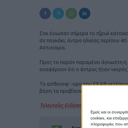
Σοκ ένιωσαν σήμερα το π[ρωί κάτοικο
σε παγκάκι, άντρα ηλικίας περίπου 4
Αστυνομία.
Προς το παρόν παραμένει άγνωστη η 
αναφέρουν ότι ο άντρας ήταν νεκρός
Το ασθενοφ΄-ορο του ΕΚΑΒ μετέφερε
βάση τα προβλεπόενα αναμένεται νε
Τελευταίες Ειδήσεις Σήμερα
Εμείς και οι συνεργ
cookies, και επεξε
πληροφορίες που απο
Ακολούθησε την εφημε