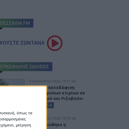
ΘΕΣΣΑΛΙΑ FM
ΚΟΥΣΤΕ ΖΩΝΤΑΝΑ
ΕΠΙΚΕΦΑΛΗΣ ΕΙΔΗΣΕΙΣ
6 Αυγούστου 2026, 10:11 πμ
Ξεκινά η κατεδάφιση
ετοιμόρροπων κτιρίων σε
Αγναντερό και Ριζοβούνι
ΚΑΡΔΙΤΣΑ
 συσκευή, όπως τα
6 Αυγούστου 2026, 10:09 πμ
προσαρμοσμένες
Ολοκληρώθηκε η
ιεχόμενο, μέτρηση