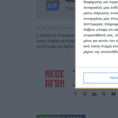
διαφήμισης και περι
συνεργάτες μας ενδέ
Όλες οι εξελίξεις στην περι
μέσω σάρωσης συσκευ
συνεργάτες μας όπω
λεπτομερείς πληροφορ
ΠΡΟΗΓΟΥΜΕΝΟ ΑΡΘΡΟ
Λάβετε υπόψη ότι κά
Σ. Βερσίνιν: Η απόφαση για μετατροπή της
συγκατάθεσή σας, αλ
Αγίας Σοφίας σε τζαμί προκάλεσε κατακραυ
μόνο για αυτόν τον 
στη Ρωσία και πέραν αυτής
ανά πάσα στιγμή επι
μέρος της ιστοσελίδα
ΝΕΟΣ ΑΓΩΝ
ΠΕΡΙ
https://neosagon.gr
Η Αρχαιότερη Καθημερινή Πρω