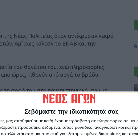
ι της Νέας Πολιτείας όταν αντίκρυσαν νεκρό
0 ετών. Αμ΄σως κάλεσν το ΕΚΑΒ και την
Α
αιτία του θανάτου του, ενώ πληροφορίες
 από ώρες, πιθανόν από αργά το βράδυ.
 τη σορό του στο πανεπιστημιακό, ενώ με
κροψια- νεκροτομή.
Σεβόμαστε την ιδιωτικότητά σας
άτες μας αποθηκεύουμε και/ή έχουμε πρόσβαση σε πληροφορίες σε μια
ργαζόμαστε προσωπικά δεδομένα, όπως μοναδικοί αναγνωριστικοί και 
στέλλονται από μια συσκευή για εξατομικευμένες διαφημίσεις και περ
ρίδα ΝΕΟΣ ΑΓΩΝ στο Google News!