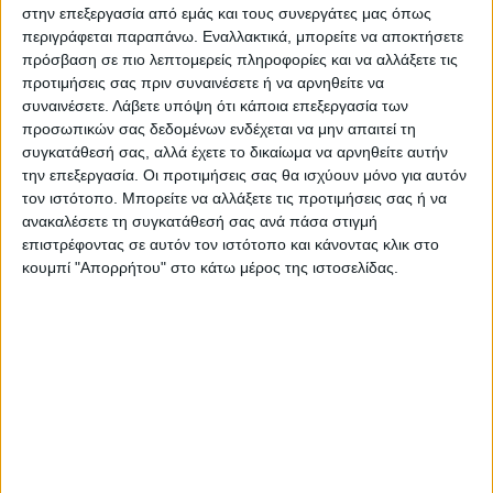
διασωληνώθηκε. Χθες το απόγευμα
στην επεξεργασία από εμάς και τους συνεργάτες μας όπως
κατέληξε μέσα στη Μονάδα Εντατικής
περιγράφεται παραπάνω. Εναλλακτικά, μπορείτε να αποκτήσετε
πρόσβαση σε πιο λεπτομερείς πληροφορίες και να αλλάξετε τις
Θεραπείας βυθίζοντας την οικογένειά της,
προτιμήσεις σας πριν συναινέσετε ή να αρνηθείτε να
συγγενείς και φίλους σε βαρύ πένθος. Καλά
συναινέσετε.
Λάβετε υπόψη ότι κάποια επεξεργασία των
πληροφορημένες πηγές λένε ότι από
προσωπικών σας δεδομένων ενδέχεται να μην απαιτεί τη
κορωνοϊό νοσεί επίσης και ο σύζυγός της.
συγκατάθεσή σας, αλλά έχετε το δικαίωμα να αρνηθείτε αυτήν
την επεξεργασία. Οι προτιμήσεις σας θα ισχύουν μόνο για αυτόν
Σύμφωνα με το συγγενικό περιβάλλον της
τον ιστότοπο. Μπορείτε να αλλάξετε τις προτιμήσεις σας ή να
οικογένειας η κλινική του εικόνα δεν εμπνέει
ανακαλέσετε τη συγκατάθεσή σας ανά πάσα στιγμή
ανησυχία.
επιστρέφοντας σε αυτόν τον ιστότοπο και κάνοντας κλικ στο
κουμπί "Απορρήτου" στο κάτω μέρος της ιστοσελίδας.
Τελευταίες Ειδήσεις Σήμερα
Ακολούθησε την εφημερίδα ΝΕΟΣ
ΑΓΩΝ στο Google News!
Όλες οι εξελίξεις στην περιοχή της
Καρδίτσας και ευρύτερα της Θεσσαλίας