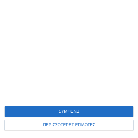
ΘΕΣΣΑΛΙΑ
Ασφυξία στις φυλακές νέων Βόλου – 106
κρατούμενοι σε χώρο για 54
ΣΥΜΦΩΝΩ
ΠΕΡΙΣΣΟΤΕΡΕΣ ΕΠΙΛΟΓΕΣ