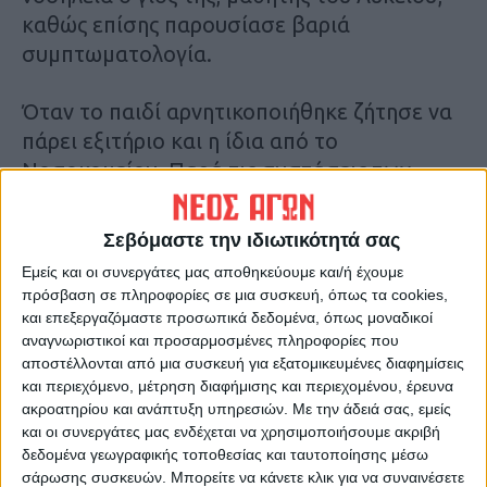
καθώς επίσης παρουσίασε βαριά
συμπτωματολογία.
Όταν το παιδί αρνητικοποιήθηκε ζήτησε να
πάρει εξιτήριο και η ίδια από το
Νοσοκομείου. Παρά τις συστάσεις των
γιατρών επέμεινε να αποχωρήσει και να
συνεχίσει κατ’ οίκον νοσηλεία. Όμως οι
Σεβόμαστε την ιδιωτικότητά σας
επιπλοκές που είχε υποστεί ο οργανισμός
Εμείς και οι συνεργάτες μας αποθηκεύουμε και/ή έχουμε
της ήταν εκτεταμένες. Πριν από λίγες μέρες
πρόσβαση σε πληροφορίες σε μια συσκευή, όπως τα cookies,
μεταφέρθηκε εσπευσμένα στο Νοσοκομείο
και επεξεργαζόμαστε προσωπικά δεδομένα, όπως μοναδικοί
αναγνωριστικοί και προσαρμοσμένες πληροφορίες που
Βόλου.
αποστέλλονται από μια συσκευή για εξατομικευμένες διαφημίσεις
και περιεχόμενο, μέτρηση διαφήμισης και περιεχομένου, έρευνα
Οι γιατροί που την εξέτασαν διέγνωσαν ότι
ακροατηρίου και ανάπτυξη υπηρεσιών.
Με την άδειά σας, εμείς
η υγεία της επιδεινώθηκε. Έδωσαν αμέσως
και οι συνεργάτες μας ενδέχεται να χρησιμοποιήσουμε ακριβή
δεδομένα γεωγραφικής τοποθεσίας και ταυτοποίησης μέσω
εντολή να μπει σε μηχανική υποστήριξη και
σάρωσης συσκευών. Μπορείτε να κάνετε κλικ για να συναινέσετε