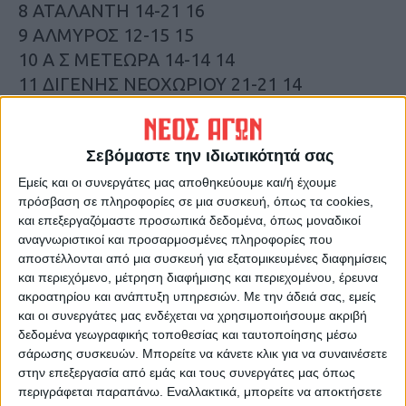
8 ΑΤΑΛΑΝΤΗ 14-21 16
9 ΑΛΜΥΡΟΣ 12-15 15
10 Α Σ ΜΕΤΕΩΡΑ 14-14 14
11 ΔΙΓΕΝΗΣ ΝΕΟΧΩΡΙΟΥ 21-21 14
12 ΔΙΑΣ ΔΙΟΥ 13-23 13
13 ΣΤΕΦΑΝΟΒΙΚΕΙΟ 9-16 11
14 Α Ο ΠΟΤΑΜΙΑΣ 6-33 2
Σεβόμαστε την ιδιωτικότητά σας
Εμείς και οι συνεργάτες μας αποθηκεύουμε και/ή έχουμε
πρόσβαση σε πληροφορίες σε μια συσκευή, όπως τα cookies,
Οι ομάδες από την 9η θέση και κάτω
και επεξεργαζόμαστε προσωπικά δεδομένα, όπως μοναδικοί
υποβιβάζονται
αναγνωριστικοί και προσαρμοσμένες πληροφορίες που
αποστέλλονται από μια συσκευή για εξατομικευμένες διαφημίσεις
ΕΠΟΜΕΝΗ ΑΓΩΝΙΣΤΙΚΗ
και περιεχόμενο, μέτρηση διαφήμισης και περιεχομένου, έρευνα
ακροατηρίου και ανάπτυξη υπηρεσιών.
Με την άδειά σας, εμείς
(5/1, 15.00)
και οι συνεργάτες μας ενδέχεται να χρησιμοποιήσουμε ακριβή
δεδομένα γεωγραφικής τοποθεσίας και ταυτοποίησης μέσω
Στεφανοβίκειο-Μετέωρα
σάρωσης συσκευών. Μπορείτε να κάνετε κλικ για να συναινέσετε
Δίας Δίου-Καρίτσα
στην επεξεργασία από εμάς και τους συνεργάτες μας όπως
περιγράφεται παραπάνω. Εναλλακτικά, μπορείτε να αποκτήσετε
Αλμυρός-ΑΤΡΟΜΗΤΟΣ ΠΑΛΑΜΑ