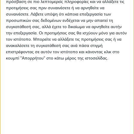
πρόσβαση σε πιο λεπτομερείς πληροφορίες και να αλλάξετε τις
Ηρακλής Λαρ.-Τσαριτσάνη
προτιμήσεις σας πριν συναινέσετε ή να αρνηθείτε να
Ποταμιά-Αταλάντη
συναινέσετε.
Λάβετε υπόψη ότι κάποια επεξεργασία των
προσωπικών σας δεδομένων ενδέχεται να μην απαιτεί τη
ΑΟ ΣΕΛΛΑΝΩΝ -Νεοχώρι
συγκατάθεσή σας, αλλά έχετε το δικαίωμα να αρνηθείτε αυτήν
Πιερικός-Αγριά
την επεξεργασία. Οι προτιμήσεις σας θα ισχύουν μόνο για αυτόν
τον ιστότοπο. Μπορείτε να αλλάξετε τις προτιμήσεις σας ή να
Τελευταίες Ειδήσεις Σήμερα
ανακαλέσετε τη συγκατάθεσή σας ανά πάσα στιγμή
επιστρέφοντας σε αυτόν τον ιστότοπο και κάνοντας κλικ στο
κουμπί "Απορρήτου" στο κάτω μέρος της ιστοσελίδας.
Ακολούθησε την εφημερίδα ΝΕΟΣ
ΑΓΩΝ στο Google News!
Όλες οι εξελίξεις στην περιοχή της
Καρδίτσας και ευρύτερα της Θεσσαλίας
ΠΡΟΗΓΟΥΜΕΝΟ ΑΡΘΡΟ
ΕΠΟΜΕΝΟ ΑΡΘΡΟ
«ΤΑ ΚΑΡΑΓΚΟΥΝΙΚΑ – τσ’
H παρακάμερα του αγώνα
θκειαζμ τσ’ Φώτους» μας
ΑΣΚ - Ολυμπιακός (video)
θυμίζουν τις ρίζες μας!