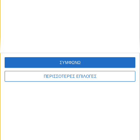
ΣΥΜΦΩΝΩ
ΠΕΡΙΣΣΟΤΕΡΕΣ ΕΠΙΛΟΓΕΣ
ΑΘΛΗΤΙΚΑ
Τα δύο... «Τσάμπιονς Λιγκ» της Αντιγόνης!