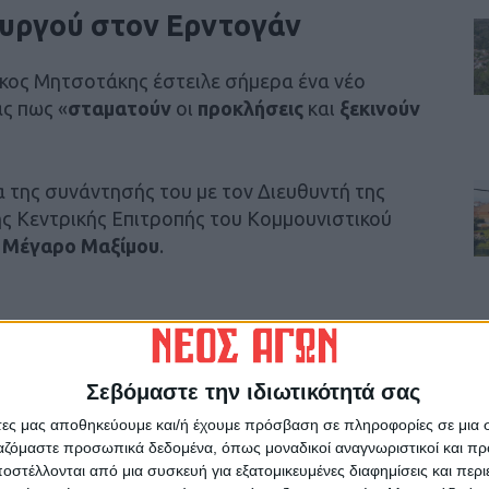
υργού στον Ερντογάν
κος Μητσοτάκης έστειλε σήμερα ένα νέο
ς πως «
σταματούν
οι
προκλήσεις
και
ξεκινούν
α της συνάντησής του με τον Διευθυντή της
ς Κεντρικής Επιτροπής του Κομμουνιστικού
ο
Μέγαρο Μαξίμου
.
λικές αποστροφές του κ. Ερντογάν
 διάλογο και απαντώ με έξι καθαρές
Σεβόμαστε την ιδιωτικότητά σας
, ξεκινούν οι συζητήσεις» είπε
άτες μας αποθηκεύουμε και/ή έχουμε πρόσβαση σε πληροφορίες σε μια
ργαζόμαστε προσωπικά δεδομένα, όπως μοναδικοί αναγνωριστικοί και 
στέλλονται από μια συσκευή για εξατομικευμένες διαφημίσεις και περ
εί τον διάλογο αλλά χωρίς εκβιασμούς.