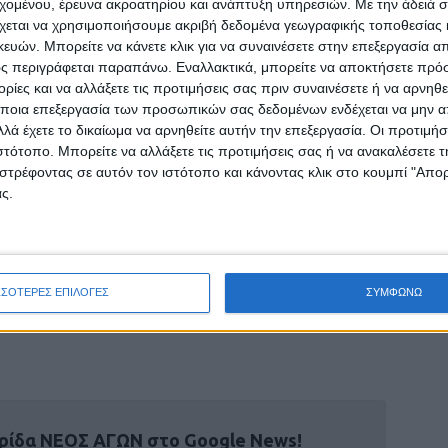
εχομένου, έρευνα ακροατηρίου και ανάπτυξη υπηρεσιών.
Με την άδειά σα
χεται να χρησιμοποιήσουμε ακριβή δεδομένα γεωγραφικής τοποθεσίας 
ας το
τελευταίο διάστημα
, ο πρωθυπουργός
ών. Μπορείτε να κάνετε κλικ για να συναινέσετε στην επεξεργασία απ
ς περιγράφεται παραπάνω. Εναλλακτικά, μπορείτε να αποκτήσετε πρό
τρέφει την ιστορία και αλλοιώνει τη
ίες και να αλλάξετε τις προτιμήσεις σας πριν συναινέσετε ή να αρνηθεί
μότητα
, με κινήσεις που θέτουν σε κίνδυνο την
ποια επεξεργασία των προσωπικών σας δεδομένων ενδέχεται να μην απ
λά έχετε το δικαίωμα να αρνηθείτε αυτήν την επεξεργασία. Οι προτιμήσ
ιστότοπο. Μπορείτε να αλλάξετε τις προτιμήσεις σας ή να ανακαλέσετε
τι σήμερα ο υπουργός Εξωτερικών, Νίκος
στρέφοντας σε αυτόν τον ιστότοπο και κάνοντας κλικ στο κουμπί "Απ
ου ΟΗΕ επιστολή μου όπου
ς.
ιότητα της Άγκυρας. Όπως και οι
ια τη σταθερότητα στην περιοχή που
μπόριο» συμπλήρωσε ο κ. Μητσοτάκης
ΣΣΟΤΕΡΕΣ ΕΠΙΛΟΓΕΣ
ΣΥΜΦΩΝΩ
ρίδα ΝΕΟΣ ΑΓΩΝ στο Google News!