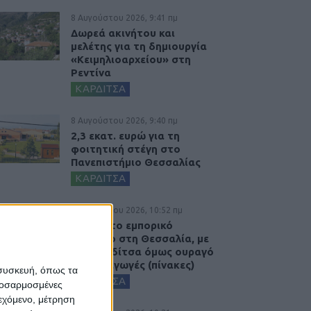
8 Αυγούστου 2026, 9:41 πμ
Δωρεά ακινήτου και
μελέτης για τη δημιουργία
«Κειμηλιοαρχείου» στη
Ρεντίνα
ΚΑΡΔΙΤΣΑ
8 Αυγούστου 2026, 9:40 πμ
2,3 εκατ. ευρώ για τη
φοιτητική στέγη στο
Πανεπιστήμιο Θεσσαλίας
ΚΑΡΔΙΤΣΑ
7 Αυγούστου 2026, 10:52 πμ
Θετικό το εμπορικό
ισοζύγιο στη Θεσσαλία, με
την Καρδίτσα όμως ουραγό
στις εξαγωγές (πίνακες)
 συσκευή, όπως τα
ΚΑΡΔΙΤΣΑ
προσαρμοσμένες
ιεχόμενο, μέτρηση