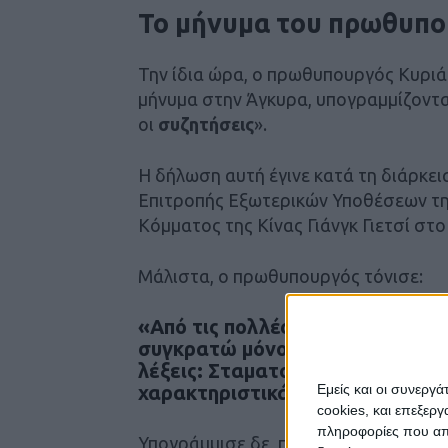
Το μήνυμα του πρωθυπο
Την ίδια ώρα, ο πρωθυπουργός Κυριά
μήνυμα στην Άγκυρα, υπογραμμίζοντα
οι
συζητήσεις
».
Η δήλωση αυτή έγινε κατά τη διάρκει
Επιτροπής Εξωτερικών Υποθέσεων τη
Κόμματος της Κίνας Γιάνγκ Γιετσί στ
Μάλιστα, ο πρωθυπουργός τόνισε:
«Από τις πολλές και τις υπερβο
συγκρατώ μόνο μια αυτή για τον
λέξεις: Σταματούν οι προκλήσεις
Εμείς και οι συνεργ
χαρακτηριστικά».
cookies, και επεξε
πληροφορίες που απο
Υπογράμμισε δε, πως η
Ελλάδα
επιθυμ