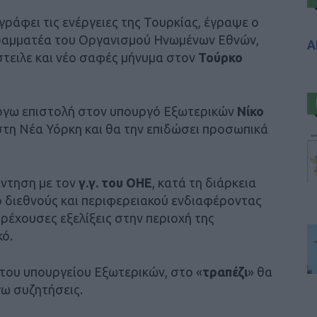
ιγράφει τις ενέργειες της Τουρκίας, έγραψε ο
Γραμματέα του Οργανισμού Ηνωμένων Εθνών,
Α
τειλε και νέο σαφές μήνυμα στον
Τούρκο
όγω επιστολή στον υπουργό Εξωτερικών
Νίκο
 στη Νέα Υόρκη και θα την επιδώσει προσωπικά
άντηση με τον
γ.γ. του ΟΗΕ
, κατά τη διάρκεια
ο διεθνούς και περιφερειακού ενδιαφέροντας
τρέχουσες εξελίξεις στην περιοχή της
κό.
του υπουργείου Εξωτερικών, στο «
τραπέζι
» θα
γω συζητήσεις.