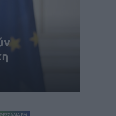
ύν
κη
ΘΕΣΣΑΛΙΑ FM