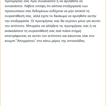
προτιμήσεις σας πριν συναινέσετε ή να αρνηθείτε να
συναινέσετε.
Λάβετε υπόψη ότι κάποια επεξεργασία των
προσωπικών σας δεδομένων ενδέχεται να μην απαιτεί τη
συγκατάθεσή σας, αλλά έχετε το δικαίωμα να αρνηθείτε αυτήν
την επεξεργασία. Οι προτιμήσεις σας θα ισχύουν μόνο για αυτόν
τον ιστότοπο. Μπορείτε να αλλάξετε τις προτιμήσεις σας ή να
ανακαλέσετε τη συγκατάθεσή σας ανά πάσα στιγμή
επιστρέφοντας σε αυτόν τον ιστότοπο και κάνοντας κλικ στο
Θεοδόσης Κατσάρας
κουμπί "Απορρήτου" στο κάτω μέρος της ιστοσελίδας.
https://neosagon.gr
ΠΑΡΟΜΟΙΑ ΑΡΘΡΑ