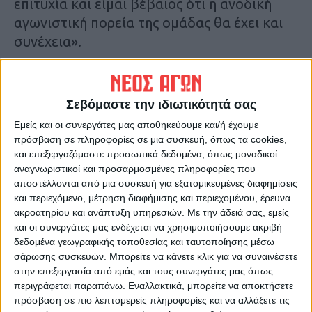
επιτυχία και είμαι βέβαιος ότι η ανοδική
αγωνιστική πορεία της ομάδας θα έχει και
συνέχεια».
Τελευταίες Ειδήσεις Σήμερα
Σεβόμαστε την ιδιωτικότητά σας
Εμείς και οι συνεργάτες μας αποθηκεύουμε και/ή έχουμε
Ακολούθησε την εφημερίδα ΝΕΟΣ
πρόσβαση σε πληροφορίες σε μια συσκευή, όπως τα cookies,
ΑΓΩΝ στο Google News!
και επεξεργαζόμαστε προσωπικά δεδομένα, όπως μοναδικοί
Όλες οι εξελίξεις στην περιοχή της
αναγνωριστικοί και προσαρμοσμένες πληροφορίες που
Καρδίτσας και ευρύτερα της Θεσσαλίας
αποστέλλονται από μια συσκευή για εξατομικευμένες διαφημίσεις
και περιεχόμενο, μέτρηση διαφήμισης και περιεχομένου, έρευνα
ακροατηρίου και ανάπτυξη υπηρεσιών.
Με την άδειά σας, εμείς
και οι συνεργάτες μας ενδέχεται να χρησιμοποιήσουμε ακριβή
ΠΡΟΗΓΟΥΜΕΝΟ ΑΡΘΡΟ
ΕΠΟΜΕΝΟ ΑΡΘΡΟ
δεδομένα γεωγραφικής τοποθεσίας και ταυτοποίησης μέσω
Τα συγχαρητήρια του ΑΣΚ
Εντοπίστηκαν δύο φυτείες
σάρωσης συσκευών. Μπορείτε να κάνετε κλικ για να συναινέσετε
στην Αναγέννηση
δενδρυλλίων κάνναβης σε
στην επεξεργασία από εμάς και τους συνεργάτες μας όπως
δασικές περιοχές του νομού
περιγράφεται παραπάνω. Εναλλακτικά, μπορείτε να αποκτήσετε
Καρδίτσας
πρόσβαση σε πιο λεπτομερείς πληροφορίες και να αλλάξετε τις