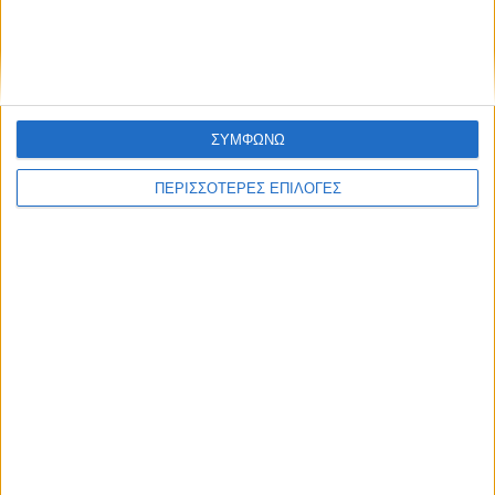
κτιρίων σε Αγναντερό και Ριζοβούνι
ΣΥΜΦΩΝΩ
ΠΕΡΙΣΣΟΤΕΡΕΣ ΕΠΙΛΟΓΕΣ
ΘΕΣΣΑΛΙΑ FM
ΑΚΟΥΣΤΕ ΖΩΝΤΑΝΑ
ΕΠΙΚΕΦΑΛΗΣ ΕΙΔΗΣΕΙΣ