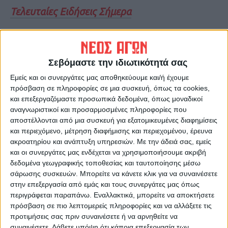
Τελευταίες Ειδήσεις Σήμερα
Ακολούθησε την εφημερίδα ΝΕΟΣ
ΑΓΩΝ στο Google News!
Σεβόμαστε την ιδιωτικότητά σας
Όλες οι εξελίξεις στην περιοχή της
Εμείς και οι συνεργάτες μας αποθηκεύουμε και/ή έχουμε
Καρδίτσας και ευρύτερα της Θεσσαλίας
πρόσβαση σε πληροφορίες σε μια συσκευή, όπως τα cookies,
και επεξεργαζόμαστε προσωπικά δεδομένα, όπως μοναδικοί
αναγνωριστικοί και προσαρμοσμένες πληροφορίες που
αποστέλλονται από μια συσκευή για εξατομικευμένες διαφημίσεις
ΠΡΟΗΓΟΥΜΕΝΟ ΑΡΘΡΟ
ΕΠΟΜΕΝΟ ΑΡΘΡΟ
και περιεχόμενο, μέτρηση διαφήμισης και περιεχομένου, έρευνα
Ο Τζο Μπάιντεν μπήκε στον
Λίμνη Βόλβη: Έπιασαν ψάρι-
ακροατηρίου και ανάπτυξη υπηρεσιών.
Με την άδειά σας, εμείς
Λευκό Οίκο και έπιασε
γίγας 85 κιλών
και οι συνεργάτες μας ενδέχεται να χρησιμοποιήσουμε ακριβή
δουλειά
δεδομένα γεωγραφικής τοποθεσίας και ταυτοποίησης μέσω
σάρωσης συσκευών. Μπορείτε να κάνετε κλικ για να συναινέσετε
στην επεξεργασία από εμάς και τους συνεργάτες μας όπως
περιγράφεται παραπάνω. Εναλλακτικά, μπορείτε να αποκτήσετε
πρόσβαση σε πιο λεπτομερείς πληροφορίες και να αλλάξετε τις
προτιμήσεις σας πριν συναινέσετε ή να αρνηθείτε να
συναινέσετε.
Λάβετε υπόψη ότι κάποια επεξεργασία των