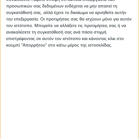
προσωπικών σας δεδομένων ενδέχεται να μην απαιτεί τη
συγκατάθεσή σας, αλλά έχετε το δικαίωμα να αρνηθείτε αυτήν
ΝΕΟΣ ΑΓΩΝ
την επεξεργασία. Οι προτιμήσεις σας θα ισχύουν μόνο για αυτόν
τον ιστότοπο. Μπορείτε να αλλάξετε τις προτιμήσεις σας ή να
https://neosagon.gr
ανακαλέσετε τη συγκατάθεσή σας ανά πάσα στιγμή
Η Αρχαιότερη Καθημερινή Πρωινή Εφημερίδα της Καρδίτσας
επιστρέφοντας σε αυτόν τον ιστότοπο και κάνοντας κλικ στο
κουμπί "Απορρήτου" στο κάτω μέρος της ιστοσελίδας.
ΠΑΡΟΜΟΙΑ ΑΡΘΡΑ