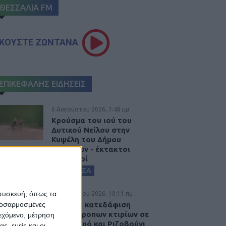
ΘΕΣΣΑΛΙΑ FM
ΚΟΥΣΤΕ ΖΩΝΤΑΝΑ
ΕΠΙΚΕΦΑΛΗΣ ΕΙΔΗΣΕΙΣ
6 Αυγούστου 2026, 7:48 μμ
Κρούσμα του ιού του
Δυτικού Νείλου στην
Κυψέλη του Δήμου
Σοφάδων - έκτακτοι
ψεκασμοί
ΚΑΡΔΙΤΣΑ
 συσκευή, όπως τα
6 Αυγούστου 2026, 10:11 πμ
Ξεκινά η κατεδάφιση
προσαρμοσμένες
ετοιμόρροπων κτιρίων σε
ιεχόμενο, μέτρηση
Αγναντερό και Ριζοβούνι
ς, εμείς και οι