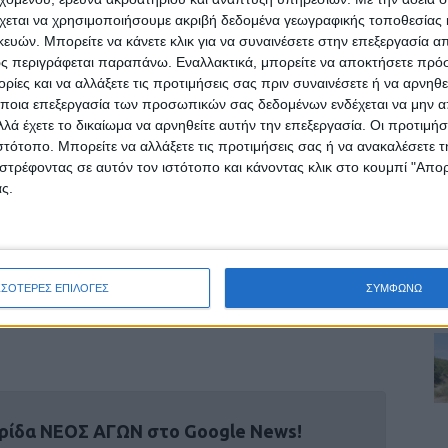
χεται να χρησιμοποιήσουμε ακριβή δεδομένα γεωγραφικής τοποθεσίας 
μα προβολής και επιπρόσθετης ανάδειξης του
ών. Μπορείτε να κάνετε κλικ για να συναινέσετε στην επεξεργασία απ
 τη συγκεκριμένη έκδοση, έχει εξασφαλιστεί η
ς περιγράφεται παραπάνω. Εναλλακτικά, μπορείτε να αποκτήσετε πρό
ίες και να αλλάξετε τις προτιμήσεις σας πριν συναινέσετε ή να αρνηθεί
ποια επεξεργασία των προσωπικών σας δεδομένων ενδέχεται να μην απ
ογραφικό υλικό από όλες τις δημοτικές
λά έχετε το δικαίωμα να αρνηθείτε αυτήν την επεξεργασία. Οι προτιμήσ
ιστότοπο. Μπορείτε να αλλάξετε τις προτιμήσεις σας ή να ανακαλέσετε
οναδικότητα του τόπου, ενώ υπάρχει η
στρέφοντας σε αυτόν τον ιστότοπο και κάνοντας κλικ στο κουμπί "Απ
 από ειδική σάρωση. Το περιεχόμενο είναι
ς.
η δέσμευση της δημοτικής αρχής από την
ων της για ουσιαστική ενίσχυση της
ΣΣΟΤΕΡΕΣ ΕΠΙΛΟΓΕΣ
ΣΥΜΦΩΝΩ
ό επίπεδο.
ρίδα ΝΕΟΣ ΑΓΩΝ στο Google News!