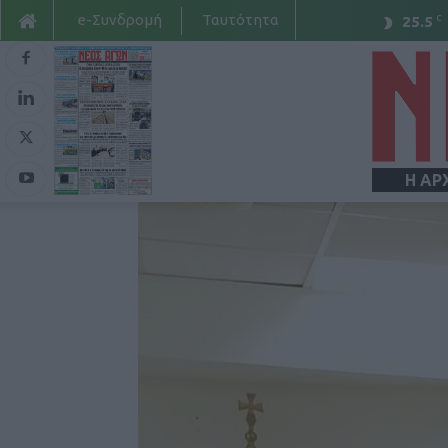
e-Συνδρομή
Ταυτότητα
C
25.5
Η ΑΡ