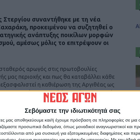
 Στεργίου συναντήθηκε με τη νέα
Α
αχαράκη, προκειμένου να συζητηθεί ο
ρατηγικής ανάπτυξης ποικίλων μορφών
μού, αμέσως μόλις το επιτρέψουν οι
ι σταθερός αρωγός στις πρωτοβουλίες
ής μας περιοχής και πως θα καταβάλλει κάθε
 εξασφαλιστεί η καθιέρωση της Αργιθέας ως
 προορισμούς για τους λάτρεις ήπιων μορφών
, ο περιπατικός, ο ορεινός κ.ά.
Σεβόμαστε την ιδιωτικότητά σας
ήμαρχος παρέδωσε στην Υφυπουργό τον
άτες μας αποθηκεύουμε και/ή έχουμε πρόσβαση σε πληροφορίες σε μια
θέας “The gold book of Argithea”, ο οποίος θα
ργαζόμαστε προσωπικά δεδομένα, όπως μοναδικοί αναγνωριστικοί και 
θε ενδιαφερόμενο κατά το προσεχές διάστημα.
στέλλονται από μια συσκευή για εξατομικευμένες διαφημίσεις και περ
εχομένου, έρευνα ακροατηρίου και ανάπτυξη υπηρεσιών.
Με την άδειά σα