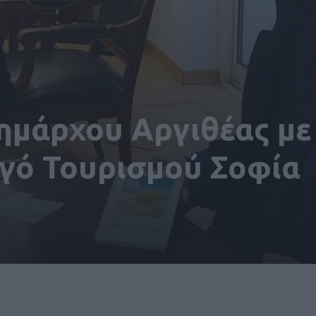
ημάρχου Αργιθέας με
γό Τουρισμού Σοφία