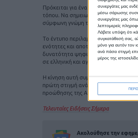
συνεργάτες μας ενδέ
Πρόκειται για ένα φιλόδοξο εγχείρη
μέσω σάρωσης συσκευ
τόπου. Να σημειωθεί φυσικά πως, για
συνεργάτες μας όπω
σύμφωνη γνώμη του ΕΟΤ.
λεπτομερείς πληροφορ
Λάβετε υπόψη ότι κά
Το έντυπο περιλαμβάνει πλούσιο φωτ
συγκατάθεσή σας, αλ
μόνο για αυτόν τον 
ενότητες και αποτυπώνει πλήρως τη μ
ανά πάσα στιγμή επι
δυνατότητα ψηφιακής ανάγνωσης μέσα
μέρος της ιστοσελίδα
σε ελληνική και αγγλική γλώσσα.
Η κίνηση αυτή συμπεριλαμβάνεται στ
πρώτη στιγμή ανάληψης των καθηκόντ
ΠΕΡΙ
προώθησης της Αργιθέας σε πολλαπλ
Τελευταίες Ειδήσεις Σήμερα
Ακολούθησε την εφημε