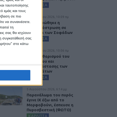
ΚΑΡΔΙΤΣΑ
και ταυτοποίησης
ό εμάς και τους
σβαση σε πιο
6 Αυγούστου 2026, 10:09 πμ
τε να συναινέσετε.
Ολοκληρώθηκε η
αιτεί τη
ασφαλτόστρωση σε
τμήματα των Σοφάδων
εις σας θα ισχύουν
 τη συγκατάθεσή σας
ΚΑΡΔΙΤΣΑ
ορρήτου" στο κάτω
6 Αυγούστου 2026, 10:06 πμ
Έργο καθαρισμού του
Ρογόζινου και
αποκατάστασης των
αναχωμάτων
ΚΑΡΔΙΤΣΑ
5 Αυγούστου 2026, 6:14 μμ
Παρανάλωμα του πυρός
έγινε ΙΧ έξω από το
Μορφοβούνι, έσπευσε η
Πυροσβεστική (ΦΩΤΟ)
ΚΑΡΔΙΤΣΑ