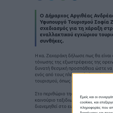
Ο Δήμαρχος Αργιθέας Ανδρέας
Υφυπουργό Τουρισμού Σοφία Ζ
σχεδιασμός για τη χάραξη στ
εναλλακτικού εγχώριου τουρισ
συνθήκες.
Η κα. Ζαχαράκη δήλωσε πως θα είνα
τόνωσης της εξωστρέφειας της ορειν
δυνατή θεσμική προσπάθεια ώστε να
ενός από τους πλέον ενδεδειγμένους
τουρισμού, όπως είναι ο φυσιολατρικός
Στο περιθώριο της συνάντησης, ο Δ
Εμείς και οι συνεργ
καινούριο ταξιδιωτικό οδηγό της Αργι
cookies, και επεξε
διανεμηθεί στο ευρύ κοινό και σε κά
πληροφορίες που απο
διαφήμισης και περι