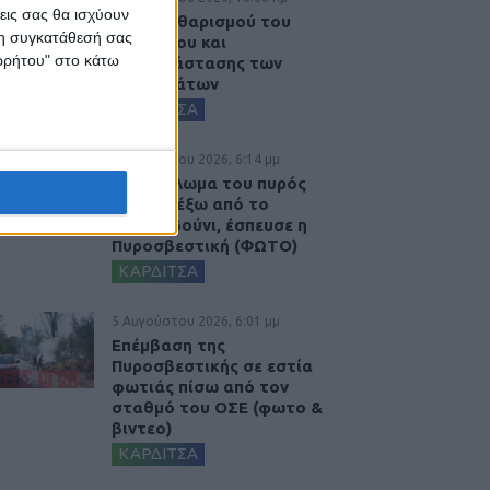
εις σας θα ισχύουν
Έργο καθαρισμού του
 τη συγκατάθεσή σας
Ρογόζινου και
ορρήτου" στο κάτω
αποκατάστασης των
αναχωμάτων
ΚΑΡΔΙΤΣΑ
5 Αυγούστου 2026, 6:14 μμ
Παρανάλωμα του πυρός
έγινε ΙΧ έξω από το
Μορφοβούνι, έσπευσε η
Πυροσβεστική (ΦΩΤΟ)
ΚΑΡΔΙΤΣΑ
5 Αυγούστου 2026, 6:01 μμ
Επέμβαση της
Πυροσβεστικής σε εστία
φωτιάς πίσω από τον
σταθμό του ΟΣΕ (φωτο &
βιντεο)
ΚΑΡΔΙΤΣΑ