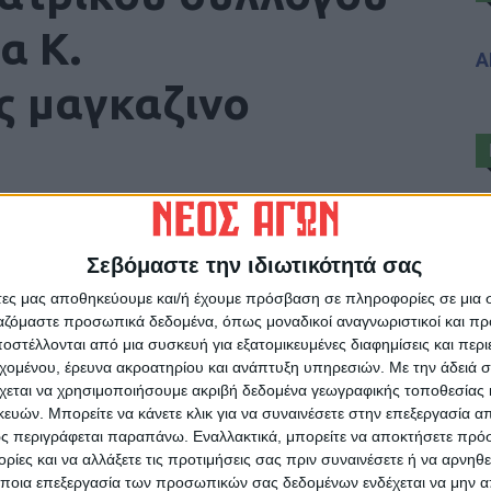
α Κ.
Α
ς μαγκαζινο
Σεβόμαστε την ιδιωτικότητά σας
άτες μας αποθηκεύουμε και/ή έχουμε πρόσβαση σε πληροφορίες σε μια
ργαζόμαστε προσωπικά δεδομένα, όπως μοναδικοί αναγνωριστικοί και 
στέλλονται από μια συσκευή για εξατομικευμένες διαφημίσεις και περ
ρίδα ΝΕΟΣ ΑΓΩΝ στο Google News!
εχομένου, έρευνα ακροατηρίου και ανάπτυξη υπηρεσιών.
Με την άδειά σα
χεται να χρησιμοποιήσουμε ακριβή δεδομένα γεωγραφικής τοποθεσίας 
οχή της Καρδίτσας και ευρύτερα της Θεσσαλίας
ών. Μπορείτε να κάνετε κλικ για να συναινέσετε στην επεξεργασία απ
ς περιγράφεται παραπάνω. Εναλλακτικά, μπορείτε να αποκτήσετε πρό
ίες και να αλλάξετε τις προτιμήσεις σας πριν συναινέσετε ή να αρνηθεί
ΕΠΟΜΕΝΟ ΑΡΘΡΟ
ποια επεξεργασία των προσωπικών σας δεδομένων ενδέχεται να μην απ