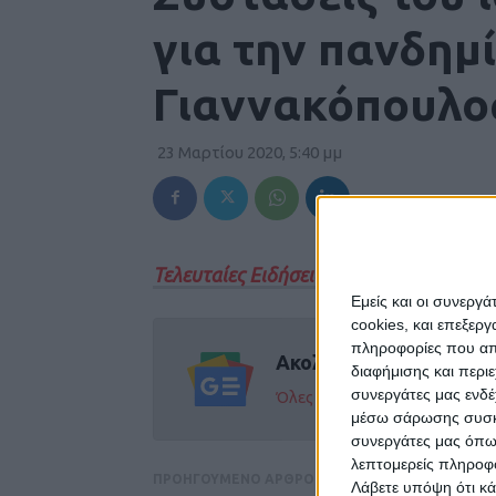
για την πανδημί
Γιαννακόπουλο
23 Μαρτίου 2020, 5:40 μμ
Τελευταίες Ειδήσεις Σήμερα
Εμείς και οι συνεργ
cookies, και επεξε
πληροφορίες που απο
Ακολούθησε την εφημε
διαφήμισης και περι
συνεργάτες μας ενδέ
Όλες οι εξελίξεις στην περι
μέσω σάρωσης συσκευ
συνεργάτες μας όπω
λεπτομερείς πληροφορ
ΠΡΟΗΓΟΥΜΕΝΟ ΑΡΘΡΟ
Λάβετε υπόψη ότι κά