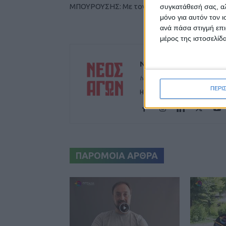
ΜΠΟΥΡΟΥΣΗΣ: Με τον ΑΣΚ στη basket league!
συγκατάθεσή σας, αλ
μόνο για αυτόν τον 
ανά πάσα στιγμή επι
μέρος της ιστοσελίδα
ΝΕΟΣ ΑΓΩΝ
https://neosagon.gr
ΠΕΡΙ
Η Αρχαιότερη Καθημερινή Πρω
ΠΑΡΟΜΟΙΑ ΑΡΘΡΑ