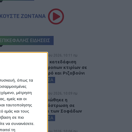
ΚΟΥΣΤΕ ΖΩΝΤΑΝΑ
ΕΠΙΚΕΦΑΛΗΣ ΕΙΔΗΣΕΙΣ
6 Αυγούστου 2026, 10:11 πμ
Ξεκινά η κατεδάφιση
ετοιμόρροπων κτιρίων σε
Αγναντερό και Ριζοβούνι
ΚΑΡΔΙΤΣΑ
 συσκευή, όπως τα
προσαρμοσμένες
ιεχόμενο, μέτρηση
6 Αυγούστου 2026, 10:09 πμ
ς, εμείς και οι
Ολοκληρώθηκε η
και ταυτοποίησης
ασφαλτόστρωση σε
τμήματα των Σοφάδων
ό εμάς και τους
σβαση σε πιο
ΚΑΡΔΙΤΣΑ
τε να συναινέσετε.
αιτεί τη
6 Αυγούστου 2026, 10:06 πμ