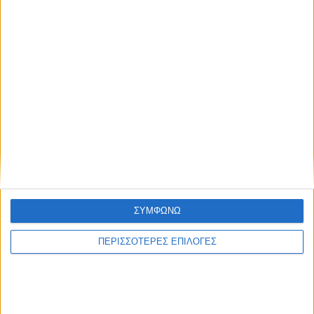
ΣΥΜΦΩΝΩ
ΠΕΡΙΣΣΟΤΕΡΕΣ ΕΠΙΛΟΓΕΣ
ΑΘΛΗΤΙΚΑ
To ρόστερ της Αναγέννησης και οι ρόλοι
στο νέο μοντέλο διοίκησης