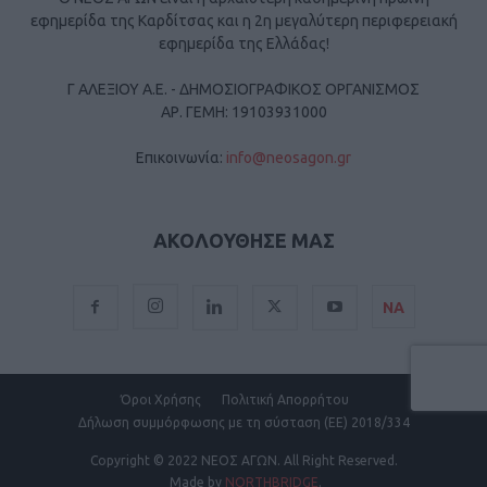
εφημερίδα της Καρδίτσας και η 2η μεγαλύτερη περιφερειακή
εφημερίδα της Ελλάδας!
Γ ΑΛΕΞΙΟΥ Α.Ε. - ΔΗΜΟΣΙΟΓΡΑΦΙΚΟΣ ΟΡΓΑΝΙΣΜΟΣ
ΑΡ. ΓΕΜΗ: 19103931000
Επικοινωνία:
info@neosagon.gr
ΑΚΟΛΟΥΘΗΣΕ ΜΑΣ
ΝΑ
Όροι Χρήσης
Πολιτική Απορρήτου
Δήλωση συμμόρφωσης με τη σύσταση (ΕΕ) 2018/334
Copyright
© 2022 ΝΕΟΣ ΑΓΩΝ.
All Right Reserved.
Made by
NORTHBRIDGE
.