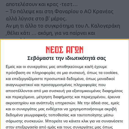
αποτελέσουν και κρας -τεστ…
– Το πάλεψε και στη Φαναρίου ο ΑΟ Κρανέας
αλλά λύγισε στο β’ μέρος.
Αν μη τι άλλο το συγκρότημα του Λ. Καλογεράκη
,θέλει κάτι … ακόμη, για να παίρνει και
αποτελέσματα.
Ανετος και ωραίος ο Αετός φιγουράρει στην
κορυφή του Β2 Ομίλου.
Σεβόμαστε την ιδιωτικότητά σας
– Η δουλειά του Γ. Παφλιά αρχίσει να αποδίδει
Εμείς και οι συνεργάτες μας αποθηκεύουμε και/ή έχουμε
στον Αετό Καλλιφωνίου, που κρατά ωστόσο
πρόσβαση σε πληροφορίες σε μια συσκευή, όπως τα cookies,
χαμηλούς τόνους .
και επεξεργαζόμαστε προσωπικά δεδομένα, όπως μοναδικοί
– Αποφεύγει τη λέξη ”πρωταθλητισμός” αφού
αναγνωριστικοί και προσαρμοσμένες πληροφορίες που
αυτό που θέλει είναι να δημιουργηθεί μία σοβαρή
αποστέλλονται από μια συσκευή για εξατομικευμένες διαφημίσεις
και περιεχόμενο, μέτρηση διαφήμισης και περιεχομένου, έρευνα
και καλή ομάδα.
ακροατηρίου και ανάπτυξη υπηρεσιών.
Με την άδειά σας, εμείς
– Μπορεί να μπήκε την τελευταία στιγμή στο
και οι συνεργάτες μας ενδέχεται να χρησιμοποιήσουμε ακριβή
πρωτάθλημα της Β’ Ερασιτεχνικής, αλλά ξεκίνησε
δεδομένα γεωγραφικής τοποθεσίας και ταυτοποίησης μέσω
εντυπωσιακά.
σάρωσης συσκευών. Μπορείτε να κάνετε κλικ για να συναινέσετε
– Ο λόγος για τον Καραισκάκη Μαυρομματίου
στην επεξεργασία από εμάς και τους συνεργάτες μας όπως