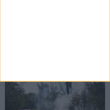
5 Αυγούστου 2026, 6:14 μμ
Παρανάλωμα του πυρός έγινε ΙΧ έξω από
το Μορφοβούνι, έσπευσε η Πυροσβεστική
(ΦΩΤΟ)
ΚΑΡΔΙΤΣΑ