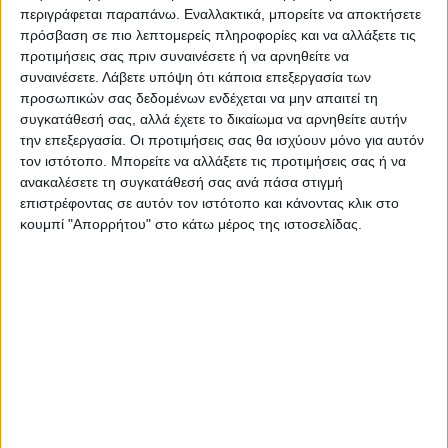
που έχει 7 πόντους και δεν έχει δεχθεί γκολ…
περιγράφεται παραπάνω. Εναλλακτικά, μπορείτε να αποκτήσετε
πρόσβαση σε πιο λεπτομερείς πληροφορίες και να αλλάξετε τις
Μάλιστα αναμένονται ηχηρές κινήσεις…
προτιμήσεις σας πριν συναινέσετε ή να αρνηθείτε να
– Δεν ξεκίνησε καλά η Δόξα Μάρκου και υπάρχει
συναινέσετε.
Λάβετε υπόψη ότι κάποια επεξεργασία των
προβληματισμός στην τεχνική ηγεσία. Είναι
προσωπικών σας δεδομένων ενδέχεται να μην απαιτεί τη
φανερό ότι δεν υπάρχει το περσινό… ‘’κλικ’’,
συγκατάθεσή σας, αλλά έχετε το δικαίωμα να αρνηθείτε αυτήν
όταν επέστρεψε στο προσκήνιο.
την επεξεργασία. Οι προτιμήσεις σας θα ισχύουν μόνο για αυτόν
τον ιστότοπο. Μπορείτε να αλλάξετε τις προτιμήσεις σας ή να
– Τα πάλαι ποτέ…ντέρμπι του παρελθόντος
ανακαλέσετε τη συγκατάθεσή σας ανά πάσα στιγμή
θύμισε η αναμέτρηση στον Αγιο Θεόδωρο. Οι
επιστρέφοντας σε αυτόν τον ιστότοπο και κάνοντας κλικ στο
δύο ομάδες κυνήγησαν με πάθος τη νίκη, που
κουμπί "Απορρήτου" στο κάτω μέρος της ιστοσελίδας.
‘’χαμογέλασε’’ στον ΑΟ Μυρίνης.
Τελευταίες Ειδήσεις Σήμερα
Ακολούθησε την εφημερίδα ΝΕΟΣ
ΑΓΩΝ στο Google News!
Όλες οι εξελίξεις στην περιοχή της
Καρδίτσας και ευρύτερα της Θεσσαλίας