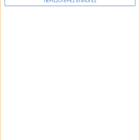
ΠΕΡΙΣΣΟΤΕΡΕΣ ΕΠΙΛΟΓΕΣ
ΑΘΛΗΤΙΚΑ
Επέστρεψε ο Φράνσις Οκόρο στον ΑΣΚ!