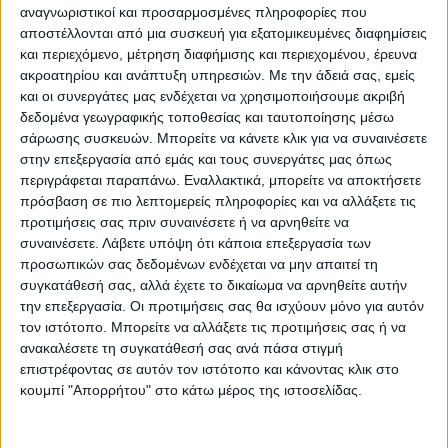
αναγνωριστικοί και προσαρμοσμένες πληροφορίες που
αποστέλλονται από μια συσκευή για εξατομικευμένες διαφημίσεις
Δυστυχώς το ποδόσφαιρό μας
και περιεχόμενο, μέτρηση διαφήμισης και περιεχομένου, έρευνα
καταδυναστεύεται από λογικές που το
ακροατηρίου και ανάπτυξη υπηρεσιών.
Με την άδειά σας, εμείς
και οι συνεργάτες μας ενδέχεται να χρησιμοποιήσουμε ακριβή
κρατούν καθηλωμένο σε καταστάσεις που
δεδομένα γεωγραφικής τοποθεσίας και ταυτοποίησης μέσω
διώχνουν όχι μόνο τον κόσμο, αλλά και
σάρωσης συσκευών. Μπορείτε να κάνετε κλικ για να συναινέσετε
όποιον υγιή παράγοντα έχει την “τρέλα” να
στην επεξεργασία από εμάς και τους συνεργάτες μας όπως
ασχοληθεί με κάποια ομάδα…
περιγράφεται παραπάνω. Εναλλακτικά, μπορείτε να αποκτήσετε
πρόσβαση σε πιο λεπτομερείς πληροφορίες και να αλλάξετε τις
προτιμήσεις σας πριν συναινέσετε ή να αρνηθείτε να
Αυτό θα είναι το χειρότερο που θα
συναινέσετε.
Λάβετε υπόψη ότι κάποια επεξεργασία των
μπορούσε να συμβεί στην Αναγέννηση στην
προσωπικών σας δεδομένων ενδέχεται να μην απαιτεί τη
παρούσα συγκυρία. Να απογοητεύσουν όλα
συγκατάθεσή σας, αλλά έχετε το δικαίωμα να αρνηθείτε αυτήν
την επεξεργασία. Οι προτιμήσεις σας θα ισχύουν μόνο για αυτόν
αυτά τα απίθανα τον άνθρωπο που μπήκε
τον ιστότοπο. Μπορείτε να αλλάξετε τις προτιμήσεις σας ή να
μπροστά με διάθεση να φέρει έναν
ανακαλέσετε τη συγκατάθεσή σας ανά πάσα στιγμή
αυθεντικό και λαοφιλή σύλλογο της
επιστρέφοντας σε αυτόν τον ιστότοπο και κάνοντας κλικ στο
κουμπί "Απορρήτου" στο κάτω μέρος της ιστοσελίδας.
επαρχίας στην κορυφαία κατηγορία της
χώρας. Οχι απολαμβάνοντας εύνοια και