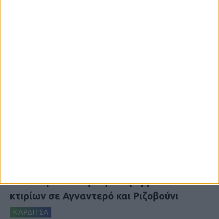
6 Αυγούστου 2026, 10:11 πμ
Ξεκινά η κατεδάφιση ετοιμόρροπων
κτιρίων σε Αγναντερό και Ριζοβούνι
ΚΑΡΔΙΤΣΑ