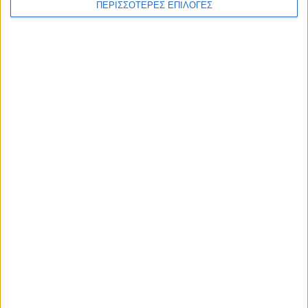
ΠΕΡΙΣΣΟΤΕΡΕΣ ΕΠΙΛΟΓΕΣ
ΚΑΡΔΙΤΣΑ
Κρούσμα του ιού του Δυτικού Νείλου στην
Κυψέλη του Δήμου Σοφάδων - έκτακτοι
ψεκασμοί