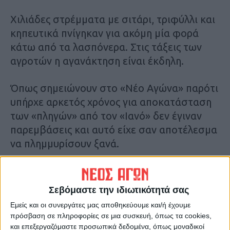
Χιλιάδες στρέμματα με σιτάρι, τριφύλλι και
κηπευτικά πνίγηκαν για ακόμη μία φορά
κάτω από τα λασπόνερα. Στις τάξεις των
αγροτών η αγανάκτηση είναι έκδηλη.
Όπως σημειώνουν στο «Νέο Αγώνα» παρότι
υπήρχε αρκετός χρόνος για αποκατάσταση
των «πληγών» από τον «Ιανό» δεν έγιναν
παρεμβάσεις και αυτό είχε σαν αποτέλεσμα
να πλημμυρίσουν ξανά.
Αναλυτικότερα στην έντυπη έκδοση του Νέου
Αγώνα
Σεβόμαστε την ιδιωτικότητά σας
Εμείς και οι συνεργάτες μας αποθηκεύουμε και/ή έχουμε
πρόσβαση σε πληροφορίες σε μια συσκευή, όπως τα cookies,
και επεξεργαζόμαστε προσωπικά δεδομένα, όπως μοναδικοί