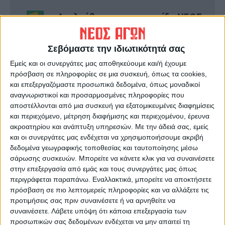
Ακολούθησε την εφημερίδα ΝΕΟΣ
ΑΓΩΝ στο Google News!
Όλες οι εξελίξεις στην περιοχή της
Σεβόμαστε την ιδιωτικότητά σας
Καρδίτσας και ευρύτερα της Θεσσαλίας
Εμείς και οι συνεργάτες μας αποθηκεύουμε και/ή έχουμε
πρόσβαση σε πληροφορίες σε μια συσκευή, όπως τα cookies,
και επεξεργαζόμαστε προσωπικά δεδομένα, όπως μοναδικοί
ΠΡΟΗΓΟΥΜΕΝΟ ΑΡΘΡΟ
ΕΠΟΜΕΝΟ ΑΡΘΡΟ
αναγνωριστικοί και προσαρμοσμένες πληροφορίες που
1.000 θέσεις εισακτέων
Η φέτα παραδόθηκε με τη
αποστέλλονται από μια συσκευή για εξατομικευμένες διαφημίσεις
«κενές» στο Πανεπιστήμιο
«βούλα» της Ελληνικής
και περιεχόμενο, μέτρηση διαφήμισης και περιεχομένου, έρευνα
Θεσσαλίας
Βουλής
ακροατηρίου και ανάπτυξη υπηρεσιών.
Με την άδειά σας, εμείς
και οι συνεργάτες μας ενδέχεται να χρησιμοποιήσουμε ακριβή
δεδομένα γεωγραφικής τοποθεσίας και ταυτοποίησης μέσω
σάρωσης συσκευών. Μπορείτε να κάνετε κλικ για να συναινέσετε
στην επεξεργασία από εμάς και τους συνεργάτες μας όπως
περιγράφεται παραπάνω. Εναλλακτικά, μπορείτε να αποκτήσετε
πρόσβαση σε πιο λεπτομερείς πληροφορίες και να αλλάξετε τις
προτιμήσεις σας πριν συναινέσετε ή να αρνηθείτε να
συναινέσετε.
Λάβετε υπόψη ότι κάποια επεξεργασία των
προσωπικών σας δεδομένων ενδέχεται να μην απαιτεί τη
ΝΕΟΣ ΑΓΩΝ