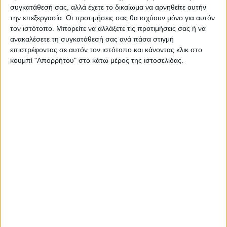
συγκατάθεσή σας, αλλά έχετε το δικαίωμα να αρνηθείτε αυτήν
https://neosagon.gr
την επεξεργασία. Οι προτιμήσεις σας θα ισχύουν μόνο για αυτόν
Η Αρχαιότερη Καθημερινή Πρωινή Εφημερίδα της Καρδίτσας
τον ιστότοπο. Μπορείτε να αλλάξετε τις προτιμήσεις σας ή να
ανακαλέσετε τη συγκατάθεσή σας ανά πάσα στιγμή
επιστρέφοντας σε αυτόν τον ιστότοπο και κάνοντας κλικ στο
κουμπί "Απορρήτου" στο κάτω μέρος της ιστοσελίδας.
ΠΑΡΟΜΟΙΑ ΑΡΘΡΑ