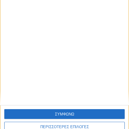
ΠΟΛΙΤΙΣΜΟΣ
Οι Φαναριώτες Μάστοροι της Πέτρας και
η ζωή στα Κομπελιώτικα Ντάμια
ΘΕΣΣΑΛΙΑ FM
ΣΥΜΦΩΝΩ
ΠΕΡΙΣΣΟΤΕΡΕΣ ΕΠΙΛΟΓΕΣ