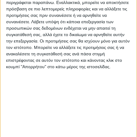
περιγράφεται παραπάνω. Εναλλακτικά, μπορείτε να αποκτήσετε
προηγούμενα χρόνια, όταν ποτιζόταν ο
πρόσβαση σε πιο λεπτομερείς πληροφορίες και να αλλάξετε τις
«λευκός χρυσός», να έχουν γίνει πλέον
προτιμήσεις σας πριν συναινέσετε ή να αρνηθείτε να
ανυπόφορες. Το γεγονός ότι στη Θεσσαλία
συναινέσετε.
Λάβετε υπόψη ότι κάποια επεξεργασία των
το βαμβάκι και οι άλλες εαρινές
προσωπικών σας δεδομένων ενδέχεται να μην απαιτεί τη
συγκατάθεσή σας, αλλά έχετε το δικαίωμα να αρνηθείτε αυτήν
καλλιέργειες καταλαμβάνουν πλέον σχεδόν
την επεξεργασία. Οι προτιμήσεις σας θα ισχύουν μόνο για αυτόν
τη μισή έκταση από ότι προ δεκαπενταετίας
τον ιστότοπο. Μπορείτε να αλλάξετε τις προτιμήσεις σας ή να
και τα σιτηρά τη διπλάσια έχει ως συνέπεια
ανακαλέσετε τη συγκατάθεσή σας ανά πάσα στιγμή
επιστρέφοντας σε αυτόν τον ιστότοπο και κάνοντας κλικ στο
να καίγονται πολύ περισσότερες
κουμπί "Απορρήτου" στο κάτω μέρος της ιστοσελίδας.
σιτοκαλαμιές τους θερινούς μήνες από
ασυνείδητους αγρότες τους καλοκαιρινούς
μήνες, κάτι που συνιστά οικολογικό
έγκλημα.
Εκεί, όμως, όπου υπάρχει η μεγάλη σύγχυση
και ως συνέπεια κατασυκοφαντείται η
καλλιέργεια είναι στο πόσο υδροβόρο και
υδροχαρές φυτό είναι το βαμβάκι. Ενα