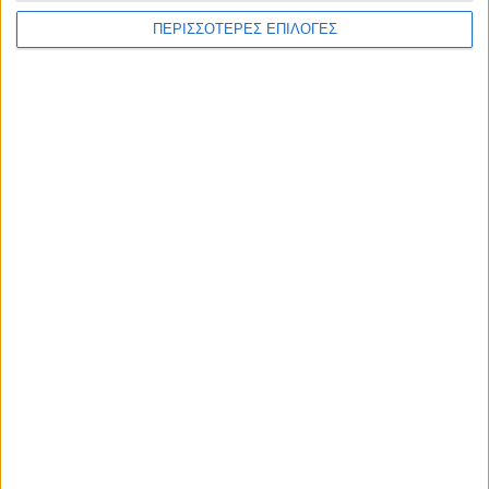
ΠΕΡΙΣΣΟΤΕΡΕΣ ΕΠΙΛΟΓΕΣ
ΓΝΩΜΕΣ & ΣΧΟΛΙΑ
Χρειάζεται επισκευή