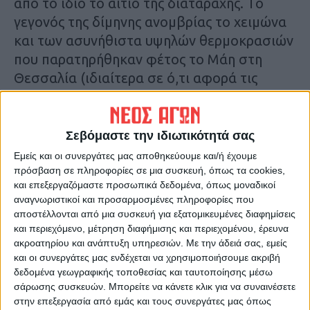
από το ίδιο το αίτιο της διαταραχής. Το
γεγονός της δίμηνης ανομβρίας το χειμώνα
και των ασυνήθιστα υψηλών θερμοκρασιών
που παρατηρήθηκαν φέτος το Μάη στη
Θεσσαλία (ιδιαίτερα σε ό,τι αφορά τις
ελάχιστες θερμοκρασίες 24ώρου)
οφείλονται, πέρα από την παγκόσμια
υπερθέρμανση, και σε παράγοντες και
Σεβόμαστε την ιδιωτικότητά σας
δεδομένα τοπικού χαρακτήρα τα οποία
Εμείς και οι συνεργάτες μας αποθηκεύουμε και/ή έχουμε
επιτείνουν το φαινόμενο.
πρόσβαση σε πληροφορίες σε μια συσκευή, όπως τα cookies,
και επεξεργαζόμαστε προσωπικά δεδομένα, όπως μοναδικοί
αναγνωριστικοί και προσαρμοσμένες πληροφορίες που
Η αλλαγή από το υδρόφιλο και πράσινο
αποστέλλονται από μια συσκευή για εξατομικευμένες διαφημίσεις
βαμβάκι στο «ξηροθερμικό» τις
και περιεχόμενο, μέτρηση διαφήμισης και περιεχομένου, έρευνα
καλοκαιρινές περιόδους σιτάρι έχει
ακροατηρίου και ανάπτυξη υπηρεσιών.
Με την άδειά σας, εμείς
και οι συνεργάτες μας ενδέχεται να χρησιμοποιήσουμε ακριβή
επηρεάσει σε μεγάλο βαθμό το μικροκλίμα
δεδομένα γεωγραφικής τοποθεσίας και ταυτοποίησης μέσω
του κάμπου, σε τέτοιο βαθμό ώστε πλέον οι
σάρωσης συσκευών. Μπορείτε να κάνετε κλικ για να συναινέσετε
νύχτες εκεί από δροσερές που ήταν τα
στην επεξεργασία από εμάς και τους συνεργάτες μας όπως