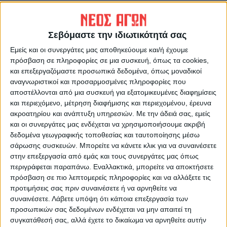
«Παγώνει» για μία εβδομάδα
Σε ρυθμούς πρωταθλήματος
ακόμη η επιστροφή των
και πάλι ο Ατρόμητος Παλαμά
φιλάθλων
Σεβόμαστε την ιδιωτικότητά σας
Εμείς και οι συνεργάτες μας αποθηκεύουμε και/ή έχουμε
πρόσβαση σε πληροφορίες σε μια συσκευή, όπως τα cookies,
και επεξεργαζόμαστε προσωπικά δεδομένα, όπως μοναδικοί
αναγνωριστικοί και προσαρμοσμένες πληροφορίες που
αποστέλλονται από μια συσκευή για εξατομικευμένες διαφημίσεις
και περιεχόμενο, μέτρηση διαφήμισης και περιεχομένου, έρευνα
ακροατηρίου και ανάπτυξη υπηρεσιών.
Με την άδειά σας, εμείς
και οι συνεργάτες μας ενδέχεται να χρησιμοποιήσουμε ακριβή
ΝΕΟΣ ΑΓΩΝ
δεδομένα γεωγραφικής τοποθεσίας και ταυτοποίησης μέσω
σάρωσης συσκευών. Μπορείτε να κάνετε κλικ για να συναινέσετε
https://neosagon.gr
στην επεξεργασία από εμάς και τους συνεργάτες μας όπως
Η Αρχαιότερη Καθημερινή Πρωινή Εφημερίδα της Καρδίτσας
περιγράφεται παραπάνω. Εναλλακτικά, μπορείτε να αποκτήσετε
πρόσβαση σε πιο λεπτομερείς πληροφορίες και να αλλάξετε τις
προτιμήσεις σας πριν συναινέσετε ή να αρνηθείτε να
συναινέσετε.
Λάβετε υπόψη ότι κάποια επεξεργασία των
προσωπικών σας δεδομένων ενδέχεται να μην απαιτεί τη
συγκατάθεσή σας, αλλά έχετε το δικαίωμα να αρνηθείτε αυτήν
ΠΑΡΟΜΟΙΑ ΑΡΘΡΑ