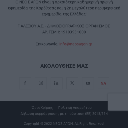
Ο ΝΕΟΣ ΑΓΩΝ είναι η αρχαιότερη καθημερινή πρωινή
εφημερίδα της Καρδίτσας και η 2η μεγαλύτερη περιφερειακή
εφημερίδα της Ελλάδας!
Γ ΑΛΕΞΙΟΥ Α.Ε. - ΔΗΜΟΣΙΟΓΡΑΦΙΚΟΣ ΟΡΓΑΝΙΣΜΟΣ
ΑΡ. ΓΕΜΗ: 19103931000
Επικοινωνία:
info@neosagon.gr
ΑΚΟΛΟΥΘΗΣΕ ΜΑΣ
ΝΑ
Όροι Χρήσης
Πολιτική Απορρήτου
Δήλωση συμμόρφωσης με τη σύσταση (ΕΕ) 2018/334
Copyright
© 2022 ΝΕΟΣ ΑΓΩΝ.
All Right Reserved.