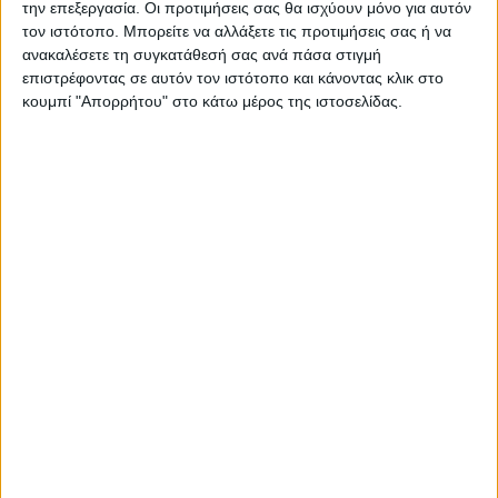
την επεξεργασία. Οι προτιμήσεις σας θα ισχύουν μόνο για αυτόν
τον ιστότοπο. Μπορείτε να αλλάξετε τις προτιμήσεις σας ή να
ανακαλέσετε τη συγκατάθεσή σας ανά πάσα στιγμή
επιστρέφοντας σε αυτόν τον ιστότοπο και κάνοντας κλικ στο
κουμπί "Απορρήτου" στο κάτω μέρος της ιστοσελίδας.
ΚΑΡΔΙΤΣΑ
Τη ρυθμιστική θήρας για τη νέα κυνηγετική
περίοδο εξέδωσε το Δασαρχείο
Καρδίτσας