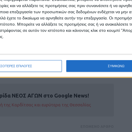
 της πολης.
ίες και να αλλάξετε τις προτιμήσεις σας πριν συναινέσετε ή να αρνηθεί
ποια επεξεργασία των προσωπικών σας δεδομένων ενδέχεται να μην απ
λά έχετε το δικαίωμα να αρνηθείτε αυτήν την επεξεργασία. Οι προτιμήσ
ιστότοπο. Μπορείτε να αλλάξετε τις προτιμήσεις σας ή να ανακαλέσετε
στρέφοντας σε αυτόν τον ιστότοπο και κάνοντας κλικ στο κουμπί "Απ
καν δύο νέα κρούσμτα στη Λάρισα. Πρόκειται
ς.
ηκε με συμπτώματα στο ΓΝ Λάρισας και του
υναίκα που εμφάνισε θετικό τεστ στον
ΣΣΟΤΕΡΕΣ ΕΠΙΛΟΓΕΣ
ΣΥΜΦΩΝΩ
ρίδα ΝΕΟΣ ΑΓΩΝ στο Google News!
οχή της Καρδίτσας και ευρύτερα της Θεσσαλίας
ΕΠΟΜΕΝΟ ΑΡΘΡΟ