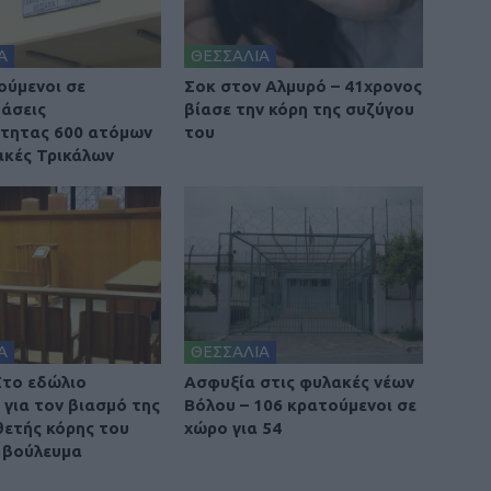
Α
ΘΕΣΣΑΛΙΑ
ούμενοι σε
Σοκ στον Αλμυρό – 41χρονος
άσεις
βίασε την κόρη της συζύγου
τητας 600 ατόμων
του
ακές Τρικάλων
Α
ΘΕΣΣΑΛΙΑ
Στο εδώλιο
Ασφυξία στις φυλακές νέων
 για τον βιασμό της
Βόλου – 106 κρατούμενοι σε
θετής κόρης του
χώρο για 54
 βούλευμα