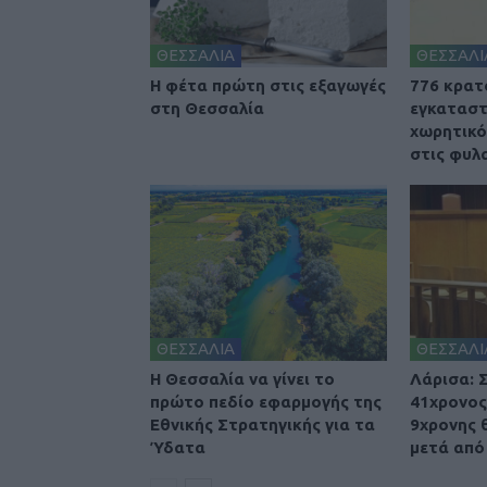
ΘΕΣΣΑΛΙΑ
ΘΕΣΣΑΛΙ
Η φέτα πρώτη στις εξαγωγές
776 κρατ
στη Θεσσαλία
εγκαταστ
χωρητικό
στις φυλ
ΘΕΣΣΑΛΙΑ
ΘΕΣΣΑΛΙ
Η Θεσσαλία να γίνει το
Λάρισα: 
πρώτο πεδίο εφαρμογής της
41χρονος
Εθνικής Στρατηγικής για τα
9χρονης 
Ύδατα
μετά από