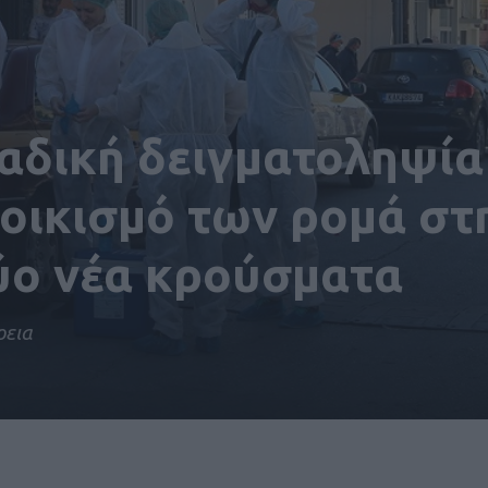
μαδική δειγματοληψία
οικισμό των ρομά στ
ύο νέα κρούσματα
ρεια