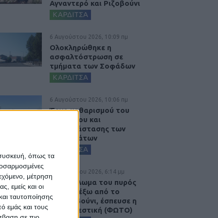
Αγναντερό και Ριζοβούνι
ΚΑΡΔΙΤΣΑ
6 Αυγούστου 2026, 10:09 πμ
Ολοκληρώθηκε η
ασφαλτόστρωση σε
τμήματα των Σοφάδων
ΚΑΡΔΙΤΣΑ
6 Αυγούστου 2026, 10:06 πμ
Έργο καθαρισμού του
Ρογόζινου και
αποκατάστασης των
αναχωμάτων
ΚΑΡΔΙΤΣΑ
 συσκευή, όπως τα
προσαρμοσμένες
5 Αυγούστου 2026, 6:14 μμ
ιεχόμενο, μέτρηση
Παρανάλωμα του πυρός
ς, εμείς και οι
έγινε ΙΧ έξω από το
και ταυτοποίησης
Μορφοβούνι, έσπευσε η
ό εμάς και τους
Πυροσβεστική (ΦΩΤΟ)
σβαση σε πιο