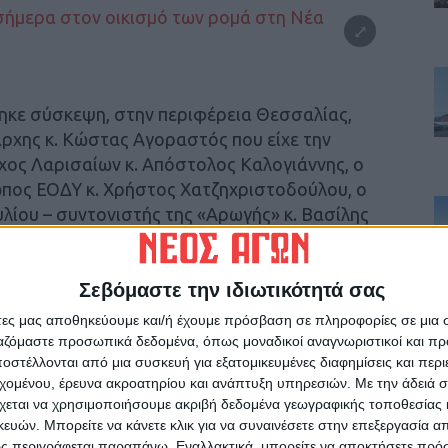
ηκε σύσκεψη, στην περιφέρεια Θεσσαλίας,
άρχης κ. Κώστας Αγοραστός που είχε την
χος Λαρισαίων κ. Απόστολος Καλογιάννης, ο
ωπος ΕΟΔΥ κ. Χρήστος Χατζηχριστοδούλου, ο
ίου – συντονιστής της «Αρωγής» κ. Βασίλης
άρισας κ. Χρήστος Καλομπάτσιος, ο
ς κ. Αστέριος Μαντζιώκας, ο Διοικητής του
ς κ. Δημήτρης Κατσικονούρης, ο Διοικητής
Σεβόμαστε την ιδιωτικότητά σας
 Απόστολος Κομνός καθώς και ο πρόεδρος του
άτες μας αποθηκεύουμε και/ή έχουμε πρόσβαση σε πληροφορίες σε μια
αντίνος Γιαννακόπουλος.
ργαζόμαστε προσωπικά δεδομένα, όπως μοναδικοί αναγνωριστικοί και 
στέλλονται από μια συσκευή για εξατομικευμένες διαφημίσεις και περ
εχομένου, έρευνα ακροατηρίου και ανάπτυξη υπηρεσιών.
Με την άδειά σα
α όπως έχουν διαμορφωθεί και αποφασίστηκε
χεται να χρησιμοποιήσουμε ακριβή δεδομένα γεωγραφικής τοποθεσίας 
ήρηση του οικισμού για ένα διάστημα αρκετών
ών. Μπορείτε να κάνετε κλικ για να συναινέσετε στην επεξεργασία απ
το γεγονός ότι δεν υπάρχει διασπορά του ιού
ς περιγράφεται παραπάνω. Εναλλακτικά, μπορείτε να αποκτήσετε πρό