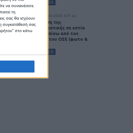
ΚΑΡΔΙΤΣΑ
τε να συναινέσετε.
αιτεί τη
5 Αυγούστου 2026, 6:01 μμ
εις σας θα ισχύουν
Επέμβαση της
 τη συγκατάθεσή σας
Πυροσβεστικής σε εστία
ορρήτου" στο κάτω
φωτιάς πίσω από τον
σταθμό του ΟΣΕ (φωτο &
βιντεο)
ΚΑΡΔΙΤΣΑ