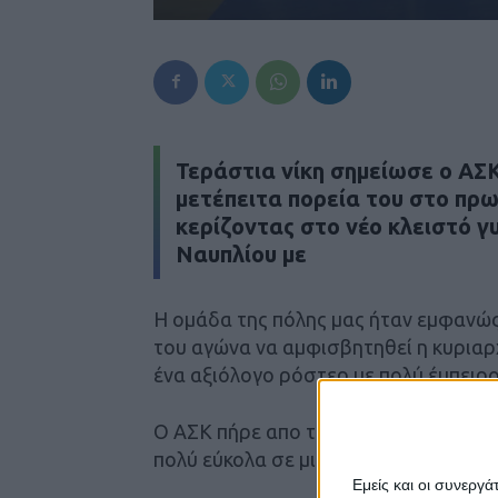
Τεράστια νίκη σημείωσε ο
ΑΣ
μετέπειτα πορεία του στο πρ
κερίζοντας στο νέο κλειστό 
Ναυπλίου
με
Η ομάδα της πόλης μας ήταν εμφανώς
του αγώνα να αμφισβητηθεί η κυριαρχ
ένα αξιόλογο ρόστερ με πολύ έμπειρ
Ο ΑΣΚ πήρε απο την αρχή προβάδισμα
πολύ εύκολα σε μια μεγάλη και άκρως
Εμείς και οι συνεργ