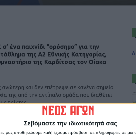
Κ
σ’ ένα παιχνίδι “ορόσημο” για την
Α
ωτάθλημα της
Α2 Εθνικής Κατηγορίας
,
γυμναστήριο της Καρδίτσας τον
Οίακα
 ανώτερη και δεν επέτρεψε σε κανένα σημείο
ία της από την αντίπαλο ομάδα που διαθέτει
ους παίκτες…
 και διαφορά στο σκόρ για να φθάσει τελικά
Σεβόμαστε την ιδιωτικότητά σας
 σημαντική για τη συνέχεια νίκη…
άτες μας αποθηκεύουμε και/ή έχουμε πρόσβαση σε πληροφορίες σε μια