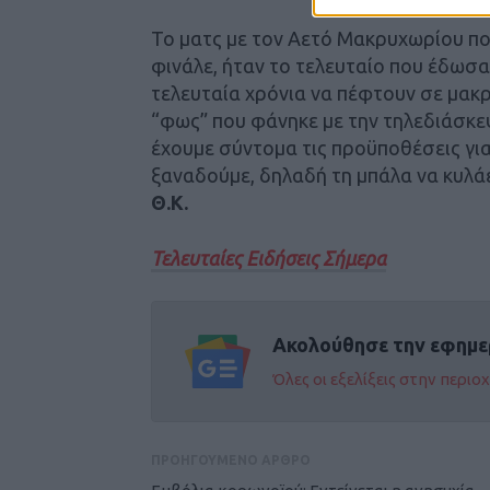
Το ματς με τον Αετό Μακρυχωρίου πο
φινάλε, ήταν το τελευταίο που έδωσαν
τελευταία χρόνια να πέφτουν σε μακ
“φως” που φάνηκε με την τηλεδιάσκε
έχουμε σύντομα τις προϋποθέσεις γ
ξαναδούμε, δηλαδή τη μπάλα να κυλάε
Θ.Κ.
Τελευταίες Ειδήσεις Σήμερα
Ακολούθησε την εφημε
Όλες οι εξελίξεις στην περι
ΠΡΟΗΓΟΥΜΕΝΟ ΑΡΘΡΟ