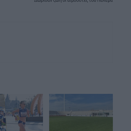
Δώρισαν ζωή οι αιμοδότες του Παλαμά