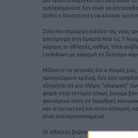
μια πρωτόγνωρη κατάσταση όπου το 
εμπλεκόμενους δεν είναι να επιτευχθο
δοθεί η δυνατότητα να κάνουν αυτό 
Στην πιο περίεργη είσοδο της νέας χρ
επιστροφή στη δράση! Από τις 7 Νοε
χώρους οι αθλητές, καθώς τότε επιβλ
Lockdown με αφορμή το δεύτερο κύμα
Μάλιστα το γεγονός ότι ο Νομός μας
προηγούμενα χρόνια, δεν έχει εκπρόσ
οδηγήσει σε μια πλήρη “νέκρωση” των
φορά στην ιστορία (όπως έχουμε ξαν
φαινόμενο ούτε σε έκρυθμες κοινωνικ
καν στην κατοχή και στον πόλεμο!), 
είναι απενεργοποιημένα!
Οι αθλητές βιώνουν μια πρωτοφανή 