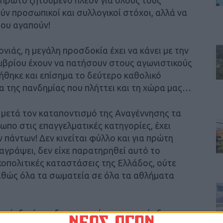
πρώτο ζητούμενο πλέον για όλους τους
ύν προσωπικοί και συλλογικοί στόχοι, αλλά να
που αγαπούν!
ονιάς, η μεγάλη προσδοκία έχει να κάνει με την
μβρίου έχουν να πατήσουν στους αγωνιστικούς
ήθηκε και επίσημα το δεύτερο καθολικό
 της πανδημίας που πλήττει και τη χώρα μας…
, μετά τον καταποντισμό της Αναγέννησης τα
ωπο στις επαγγελματικές κατηγορίες, έχει
 πάντων! Δεν κινείται φύλλο και για πρώτη
αγράψει, δεν είχε παρατηρηθεί αυτό το
οπολιτικές καταστάσεις της Ελλάδος, ούτε
καθώς όλα τα σωματεία σε όλα τα αθλήματα
περίοδο όπου δεν μπορούν να συνυπάρξουν και