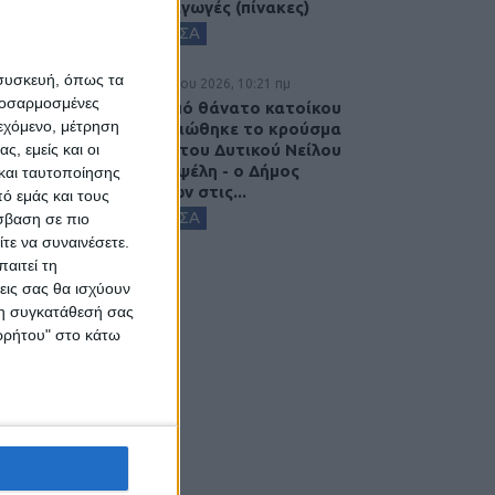
στις εξαγωγές (πίνακες)
ΚΑΡΔΙΤΣΑ
 συσκευή, όπως τα
7 Αυγούστου 2026, 10:21 πμ
προσαρμοσμένες
Μετά από θάνατο κατοίκου
ιεχόμενο, μέτρηση
επιβεβαιώθηκε το κρούσμα
του ιού του Δυτικού Νείλου
ς, εμείς και οι
στην Κυψέλη - ο Δήμος
και ταυτοποίησης
Σοφάδων στις...
ό εμάς και τους
ΚΑΡΔΙΤΣΑ
σβαση σε πιο
τε να συναινέσετε.
αιτεί τη
εις σας θα ισχύουν
 τη συγκατάθεσή σας
ορρήτου" στο κάτω