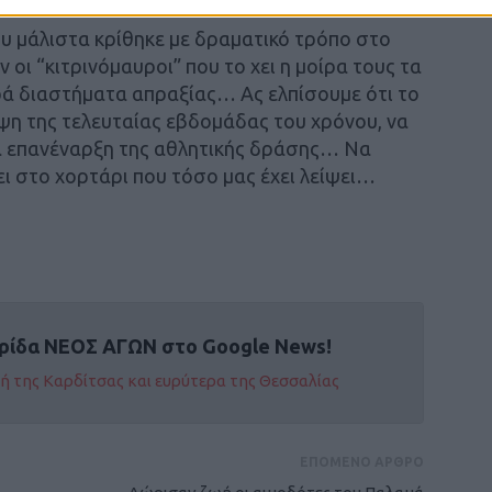
υ μάλιστα κρίθηκε με δραματικό τρόπο στο
 οι “κιτρινόμαυροι” που το χει η μοίρα τους τα
ρά διαστήματα απραξίας… Ας ελπίσουμε ότι το
ψη της τελευταίας εβδομάδας του χρόνου, να
ια επανέναρξη της αθλητικής δράσης… Να
ι στο χορτάρι που τόσο μας έχει λείψει…
ρίδα ΝΕΟΣ ΑΓΩΝ στο Google News!
οχή της Καρδίτσας και ευρύτερα της Θεσσαλίας
ΕΠΟΜΕΝΟ ΑΡΘΡΟ