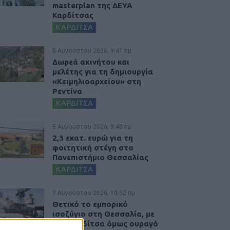
masterplan της ΔΕΥΑ
Καρδίτσας
ΚΑΡΔΙΤΣΑ
8 Αυγούστου 2026, 9:41 πμ
Δωρεά ακινήτου και
μελέτης για τη δημιουργία
«Κειμηλιοαρχείου» στη
Ρεντίνα
ΚΑΡΔΙΤΣΑ
8 Αυγούστου 2026, 9:40 πμ
2,3 εκατ. ευρώ για τη
φοιτητική στέγη στο
Πανεπιστήμιο Θεσσαλίας
ΚΑΡΔΙΤΣΑ
7 Αυγούστου 2026, 10:52 πμ
Θετικό το εμπορικό
ισοζύγιο στη Θεσσαλία, με
την Καρδίτσα όμως ουραγό