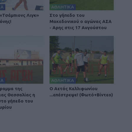
ΚΑ
ΑΘΛΗΤΙΚΑ
 «Τσάμπιονς Λιγκ»
Στο γήπεδο του
όνης!
Μακεδονικού ο αγώνας ΑΣΑ
- Αρης στις 17 Αυγούστου
ΚΑ
ΑΘΛΗΤΙΚΑ
ραμμα της
Ο Αετός Καλλιφωνίου
ιας Θεσσαλίας η
...επέστρεψε! (Φωτό+Βίντεο)
στο γήπεδο του
υρίου