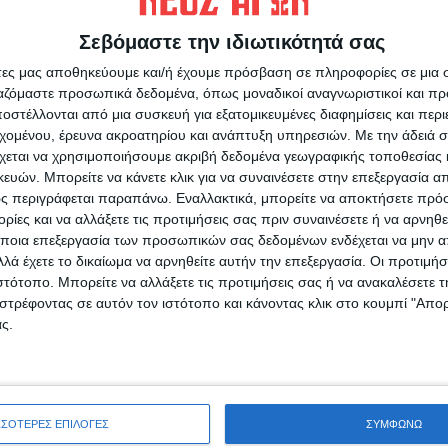
σημαίνει ότι έχουν ήδη χάσει την αγωνιστική
 της διακοπής! Αυτό όμως, στην προκειμένη
Σεβόμαστε την ιδιωτικότητά σας
ότερο, καθώς προκύπτουν άλλα πολύ μεγαλύτερα
άτες μας αποθηκεύουμε και/ή έχουμε πρόσβαση σε πληροφορίες σε μια
μού για πάρα πολλούς που ανήκουν κυρίως
ργαζόμαστε προσωπικά δεδομένα, όπως μοναδικοί αναγνωριστικοί και 
ηγοριών.
στέλλονται από μια συσκευή για εξατομικευμένες διαφημίσεις και περ
εχομένου, έρευνα ακροατηρίου και ανάπτυξη υπηρεσιών.
Με την άδειά σα
αι είναι μια ερασιτεχνική κατηγορία, αλλά
χεται να χρησιμοποιήσουμε ακριβή δεδομένα γεωγραφικής τοποθεσίας 
ών. Μπορείτε να κάνετε κλικ για να συναινέσετε στην επεξεργασία απ
οι, γυμναστές αθλητές κλπ), ζουν μέσα απ’
ς περιγράφεται παραπάνω. Εναλλακτικά, μπορείτε να αποκτήσετε πρό
ίες και να αλλάξετε τις προτιμήσεις σας πριν συναινέσετε ή να αρνηθεί
οδέψει ένα σωρό χρήματα από το περασμένο
ποια επεξεργασία των προσωπικών σας δεδομένων ενδέχεται να μην απ
, ενώ για τους φιλάθλους, δεν το συζητάμε, θ’
λά έχετε το δικαίωμα να αρνηθείτε αυτήν την επεξεργασία. Οι προτιμήσ
μετοχή τους δια ζώσης σε αθλητικά γεγονότα!
ιστότοπο. Μπορείτε να αλλάξετε τις προτιμήσεις σας ή να ανακαλέσετε
στρέφοντας σε αυτόν τον ιστότοπο και κάνοντας κλικ στο κουμπί "Απ
ς.
ες που έχουν πληγεί πάρα πολύ απ’ αυτή την
αίρι και μετά μπήκε σ’ έναν σχεδιασμό με
παγγελματικής ομάδας που επιδιώκει τον
ήγαν “περίπατο” πριν καλά καλά
ΣΣΟΤΕΡΕΣ ΕΠΙΛΟΓΕΣ
ΣΥΜΦΩΝΩ
!