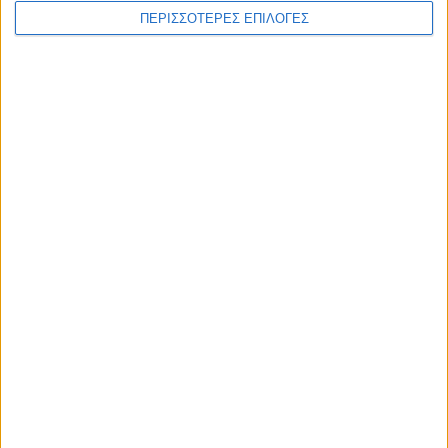
ΠΕΡΙΣΣΟΤΕΡΕΣ ΕΠΙΛΟΓΕΣ
WEB TV
Στιγμές χαλάρωσης στο Plastiras Lake
Festival 2026