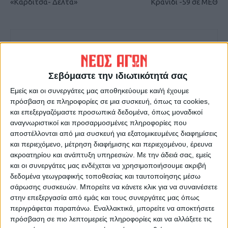
«Καρδίτσα- Δέλτα»
Κρανίδι -59 σε ΜΕΘ
Σεβόμαστε την ιδιωτικότητά σας
Εμείς και οι συνεργάτες μας αποθηκεύουμε και/ή έχουμε
πρόσβαση σε πληροφορίες σε μια συσκευή, όπως τα cookies,
ΝΕΟΣ ΑΓΩΝ
και επεξεργαζόμαστε προσωπικά δεδομένα, όπως μοναδικοί
https://neosagon.gr
αναγνωριστικοί και προσαρμοσμένες πληροφορίες που
Η Αρχαιότερη Καθημερινή Πρωινή Εφημερίδα της Καρδίτσας
αποστέλλονται από μια συσκευή για εξατομικευμένες διαφημίσεις
και περιεχόμενο, μέτρηση διαφήμισης και περιεχομένου, έρευνα
ακροατηρίου και ανάπτυξη υπηρεσιών.
Με την άδειά σας, εμείς
και οι συνεργάτες μας ενδέχεται να χρησιμοποιήσουμε ακριβή
δεδομένα γεωγραφικής τοποθεσίας και ταυτοποίησης μέσω
σάρωσης συσκευών. Μπορείτε να κάνετε κλικ για να συναινέσετε
ΠΑΡΟΜΟΙΑ ΑΡΘΡΑ
στην επεξεργασία από εμάς και τους συνεργάτες μας όπως
περιγράφεται παραπάνω. Εναλλακτικά, μπορείτε να αποκτήσετε
πρόσβαση σε πιο λεπτομερείς πληροφορίες και να αλλάξετε τις