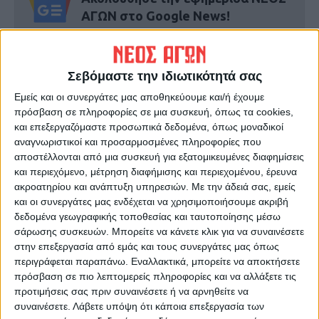
ΑΓΩΝ στο Google News!
Όλες οι εξελίξεις στην περιοχή της
Καρδίτσας και ευρύτερα της Θεσσαλίας
Σεβόμαστε την ιδιωτικότητά σας
Εμείς και οι συνεργάτες μας αποθηκεύουμε και/ή έχουμε
ΠΡΟΗΓΟΥΜΕΝΟ ΑΡΘΡΟ
ΕΠΟΜΕΝΟ ΑΡΘΡΟ
πρόσβαση σε πληροφορίες σε μια συσκευή, όπως τα cookies,
Εξέδρα στο Προάστιο
Πρόβλημα στην ορατότητα
και επεξεργαζόμαστε προσωπικά δεδομένα, όπως μοναδικοί
αναγνωριστικοί και προσαρμοσμένες πληροφορίες που
αποστέλλονται από μια συσκευή για εξατομικευμένες διαφημίσεις
και περιεχόμενο, μέτρηση διαφήμισης και περιεχομένου, έρευνα
ακροατηρίου και ανάπτυξη υπηρεσιών.
Με την άδειά σας, εμείς
και οι συνεργάτες μας ενδέχεται να χρησιμοποιήσουμε ακριβή
δεδομένα γεωγραφικής τοποθεσίας και ταυτοποίησης μέσω
σάρωσης συσκευών. Μπορείτε να κάνετε κλικ για να συναινέσετε
στην επεξεργασία από εμάς και τους συνεργάτες μας όπως
ΝΕΟΣ ΑΓΩΝ
περιγράφεται παραπάνω. Εναλλακτικά, μπορείτε να αποκτήσετε
πρόσβαση σε πιο λεπτομερείς πληροφορίες και να αλλάξετε τις
https://neosagon.gr
προτιμήσεις σας πριν συναινέσετε ή να αρνηθείτε να
Η Αρχαιότερη Καθημερινή Πρωινή Εφημερίδα της Καρδίτσας
συναινέσετε.
Λάβετε υπόψη ότι κάποια επεξεργασία των