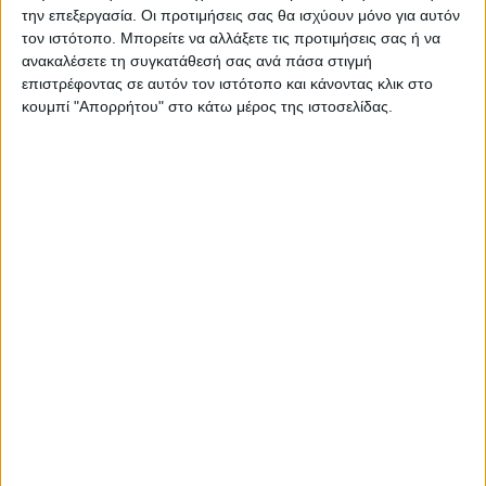
την επεξεργασία. Οι προτιμήσεις σας θα ισχύουν μόνο για αυτόν
τον ιστότοπο. Μπορείτε να αλλάξετε τις προτιμήσεις σας ή να
ανακαλέσετε τη συγκατάθεσή σας ανά πάσα στιγμή
επιστρέφοντας σε αυτόν τον ιστότοπο και κάνοντας κλικ στο
κουμπί "Απορρήτου" στο κάτω μέρος της ιστοσελίδας.
ΚΑΡΔΙΤΣΑ
10 βαθμούς Κελσίου έπεσε η θερμοκρασία
το απόγευμα στην Καρδίτσα, πτήση
αντιχαλαζικής προστασίας στον ουρανό