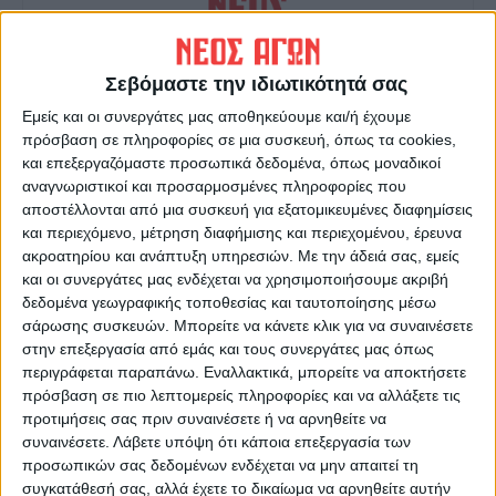
Σεβόμαστε την ιδιωτικότητά σας
ΝΕΟΣ ΑΓΩΝ
Εμείς και οι συνεργάτες μας αποθηκεύουμε και/ή έχουμε
πρόσβαση σε πληροφορίες σε μια συσκευή, όπως τα cookies,
https://neosagon.gr
και επεξεργαζόμαστε προσωπικά δεδομένα, όπως μοναδικοί
Η Αρχαιότερη Καθημερινή Πρωινή Εφημερίδα της Καρδίτσας
αναγνωριστικοί και προσαρμοσμένες πληροφορίες που
αποστέλλονται από μια συσκευή για εξατομικευμένες διαφημίσεις
και περιεχόμενο, μέτρηση διαφήμισης και περιεχομένου, έρευνα
ακροατηρίου και ανάπτυξη υπηρεσιών.
Με την άδειά σας, εμείς
και οι συνεργάτες μας ενδέχεται να χρησιμοποιήσουμε ακριβή
δεδομένα γεωγραφικής τοποθεσίας και ταυτοποίησης μέσω
ΠΑΡΟΜΟΙΑ ΑΡΘΡΑ
σάρωσης συσκευών. Μπορείτε να κάνετε κλικ για να συναινέσετε
στην επεξεργασία από εμάς και τους συνεργάτες μας όπως
περιγράφεται παραπάνω. Εναλλακτικά, μπορείτε να αποκτήσετε
πρόσβαση σε πιο λεπτομερείς πληροφορίες και να αλλάξετε τις
προτιμήσεις σας πριν συναινέσετε ή να αρνηθείτε να
συναινέσετε.
Λάβετε υπόψη ότι κάποια επεξεργασία των
προσωπικών σας δεδομένων ενδέχεται να μην απαιτεί τη
συγκατάθεσή σας, αλλά έχετε το δικαίωμα να αρνηθείτε αυτήν