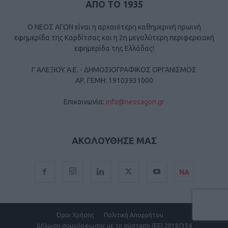
ΑΠΟ ΤΟ 1935
Ο ΝΕΟΣ ΑΓΩΝ είναι η αρχαιότερη καθημερινή πρωινή
εφημερίδα της Καρδίτσας και η 2η μεγαλύτερη περιφερειακή
εφημερίδα της Ελλάδας!
Γ ΑΛΕΞΙΟΥ Α.Ε. - ΔΗΜΟΣΙΟΓΡΑΦΙΚΟΣ ΟΡΓΑΝΙΣΜΟΣ
ΑΡ. ΓΕΜΗ: 19103931000
Επικοινωνία:
info@neosagon.gr
ΑΚΟΛΟΥΘΗΣΕ ΜΑΣ
ΝΑ
Όροι Χρήσης
Πολιτική Απορρήτου
Δήλωση συμμόρφωσης με τη σύσταση (ΕΕ) 2018/334