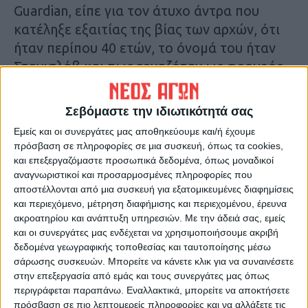
Guardian, είπε για τον άτυχο άντρα που
κατέληξε εξαιτίας της βίας των αρχών, ότι
ήταν περίπου 40 ετών, το όνομά του ήταν
Στανισλάβ και πως εργαζόταν ως φρουρός
σε σούπερ μάρκετ.
Σεβόμαστε την ιδιωτικότητά σας
Όταν είδε άλλον άντρα να κάνει διάρρηξη
Εμείς και οι συνεργάτες μας αποθηκεύουμε και/ή έχουμε
αυτοκινήτου, παρενέβη. Οι αστυνομικοί
πρόσβαση σε πληροφορίες σε μια συσκευή, όπως τα cookies,
νόμιζαν ότι αυτός ήταν ο δράστης και τον
και επεξεργαζόμαστε προσωπικά δεδομένα, όπως μοναδικοί
αντιμετώπισαν ως διαρρήκτη.
αναγνωριστικοί και προσαρμοσμένες πληροφορίες που
αποστέλλονται από μια συσκευή για εξατομικευμένες διαφημίσεις
και περιεχόμενο, μέτρηση διαφήμισης και περιεχομένου, έρευνα
Τελευταίες Ειδήσεις Σήμερα
ακροατηρίου και ανάπτυξη υπηρεσιών.
Με την άδειά σας, εμείς
και οι συνεργάτες μας ενδέχεται να χρησιμοποιήσουμε ακριβή
δεδομένα γεωγραφικής τοποθεσίας και ταυτοποίησης μέσω
σάρωσης συσκευών. Μπορείτε να κάνετε κλικ για να συναινέσετε
Ακολούθησε την εφημερίδα ΝΕΟΣ
στην επεξεργασία από εμάς και τους συνεργάτες μας όπως
ΑΓΩΝ στο Google News!
περιγράφεται παραπάνω. Εναλλακτικά, μπορείτε να αποκτήσετε
Όλες οι εξελίξεις στην περιοχή της
πρόσβαση σε πιο λεπτομερείς πληροφορίες και να αλλάξετε τις