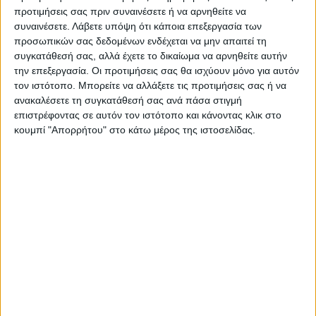
Καρδίτσας και ευρύτερα της Θεσσαλίας
προτιμήσεις σας πριν συναινέσετε ή να αρνηθείτε να
συναινέσετε.
Λάβετε υπόψη ότι κάποια επεξεργασία των
προσωπικών σας δεδομένων ενδέχεται να μην απαιτεί τη
ΠΡΟΗΓΟΥΜΕΝΟ ΑΡΘΡΟ
ΕΠΟΜΕΝΟ ΑΡΘΡΟ
συγκατάθεσή σας, αλλά έχετε το δικαίωμα να αρνηθείτε αυτήν
την επεξεργασία. Οι προτιμήσεις σας θα ισχύουν μόνο για αυτόν
Αγρότες: Αναγνώριση
Γερμανία: Βασικό εισόδημα
τον ιστότοπο. Μπορείτε να αλλάξετε τις προτιμήσεις σας ή να
χρόνων ασφάλισης με
1.200 ευρώ για όλους;
ανακαλέσετε τη συγκατάθεσή σας ανά πάσα στιγμή
εξαγορά
επιστρέφοντας σε αυτόν τον ιστότοπο και κάνοντας κλικ στο
κουμπί "Απορρήτου" στο κάτω μέρος της ιστοσελίδας.
Δημοσιογραφική Ομάδα ΝΕΟΣ ΑΓΩΝ
https://neosagon.gr
Η Αρχαιότερη Καθημερινή Πρωινή Εφημερίδα της Καρδίτσας