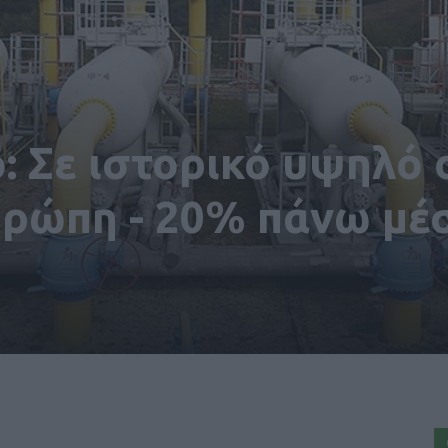
: Σε ιστορικό υψηλό 
υρώπη - 20% πάνω μέ
!