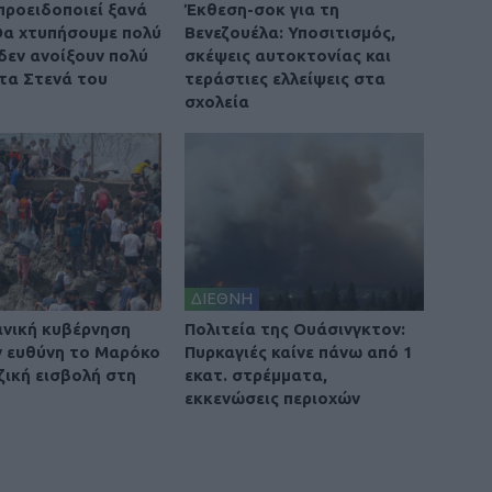
προειδοποιεί ξανά
Έκθεση-σοκ για τη
 Θα χτυπήσουμε πολύ
Βενεζουέλα: Υποσιτισμός,
 δεν ανοίξουν πολύ
σκέψεις αυτοκτονίας και
τα Στενά του
τεράστιες ελλείψεις στα
σχολεία
ΔΙΕΘΝΗ
ανική κυβέρνηση
Πολιτεία της Ουάσινγκτον:
ην ευθύνη το Μαρόκο
Πυρκαγιές καίνε πάνω από 1
ζική εισβολή στη
εκατ. στρέμματα,
εκκενώσεις περιοχών