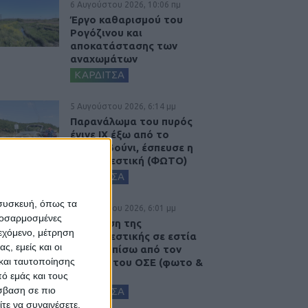
6 Αυγούστου 2026, 10:06 πμ
Έργο καθαρισμού του
Ρογόζινου και
αποκατάστασης των
αναχωμάτων
ΚΑΡΔΙΤΣΑ
5 Αυγούστου 2026, 6:14 μμ
Παρανάλωμα του πυρός
έγινε ΙΧ έξω από το
Μορφοβούνι, έσπευσε η
Πυροσβεστική (ΦΩΤΟ)
ΚΑΡΔΙΤΣΑ
 συσκευή, όπως τα
5 Αυγούστου 2026, 6:01 μμ
προσαρμοσμένες
Επέμβαση της
ιεχόμενο, μέτρηση
Πυροσβεστικής σε εστία
ς, εμείς και οι
φωτιάς πίσω από τον
και ταυτοποίησης
σταθμό του ΟΣΕ (φωτο &
βιντεο)
ό εμάς και τους
σβαση σε πιο
ΚΑΡΔΙΤΣΑ
τε να συναινέσετε.