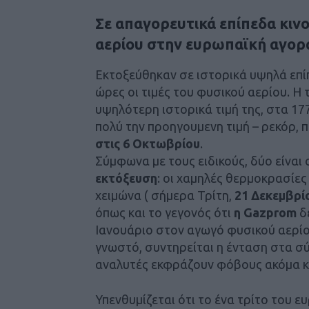
Σε απαγορευτικά επίπεδα κινο
αερίου στην ευρωπαϊκή αγορά
Εκτοξεύθηκαν σε ιστορικά υψηλά επί
ώρες οι τιμές του φυσικού αερίου. Η 
υψηλότερη ιστορικά τιμή της, στα 1
πολύ την προηγουμενη τιμή – ρεκόρ, 
στις 6 Οκτωβρίου
.
Σύμφωνα με τους ειδικούς, δύο είναι
εκτόξευση
: οι χαμηλές θερμοκρασίε
χειμώνα ( σήμερα Τρίτη,
21 Δεκεμβρί
όπως και το γεγονός ότι
η Gazprom
δε
Ιανουάριο στον αγωγό φυσικού αερί
γνωστό, συντηρείται η ένταση στα σ
αναλυτές εκφράζουν φόβους ακόμα και
Υπενθυμίζεται ότι το ένα τρίτο του 