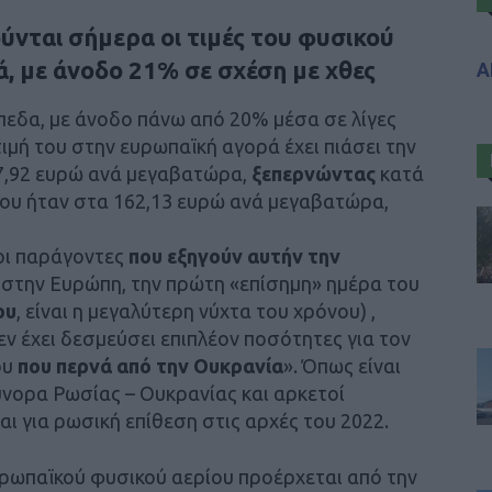
ύνται σήμερα οι τιμές του φυσικού
, με άνοδο 21% σε σχέση με χθες
Α
πεδα, με άνοδο πάνω από 20% μέσα σε λίγες
τιμή του στην ευρωπαϊκή αγορά έχει πιάσει την
77,92 ευρώ ανά μεγαβατώρα,
ξεπερνώντας
κατά
που ήταν στα 162,13 ευρώ ανά μεγαβατώρα,
 οι παράγοντες
που εξηγούν αυτήν την
ς στην Ευρώπη, την πρώτη «επίσημη» ημέρα του
ου
, είναι η μεγαλύτερη νύχτα του χρόνου) ,
ν έχει δεσμεύσει επιπλέον ποσότητες για τον
ου
που περνά από την Ουκρανία
». Όπως είναι
ύνορα Ρωσίας – Ουκρανίας και αρκετοί
 για ρωσική επίθεση στις αρχές του 2022.
ευρωπαϊκού φυσικού αερίου προέρχεται από την