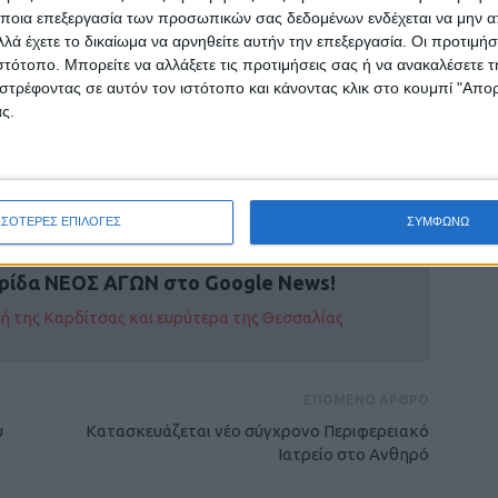
εί να καλύψει το κενό, με αιολική παραγωγή
ποια επεξεργασία των προσωπικών σας δεδομένων ενδέχεται να μην απ
λά έχετε το δικαίωμα να αρνηθείτε αυτήν την επεξεργασία. Οι προτιμήσ
 εβδομάδων, λόγω του ότι οι
άνεμοι που
ιστότοπο. Μπορείτε να αλλάξετε τις προτιμήσεις σας ή να ανακαλέσετε
μανική αιολική παραγωγή έπεσε στα 2.277
στρέφοντας σε αυτόν τον ιστότοπο και κάνοντας κλικ στο κουμπί "Απ
λότερο από τις 16 Νοεμβρίου.
ς.
ΣΣΟΤΕΡΕΣ ΕΠΙΛΟΓΕΣ
ΣΥΜΦΩΝΩ
ρίδα ΝΕΟΣ ΑΓΩΝ στο Google News!
οχή της Καρδίτσας και ευρύτερα της Θεσσαλίας
ΕΠΟΜΕΝΟ ΑΡΘΡΟ
υ
Κατασκευάζεται νέο σύγχρονο Περιφερειακό
;
Ιατρείο στο Ανθηρό