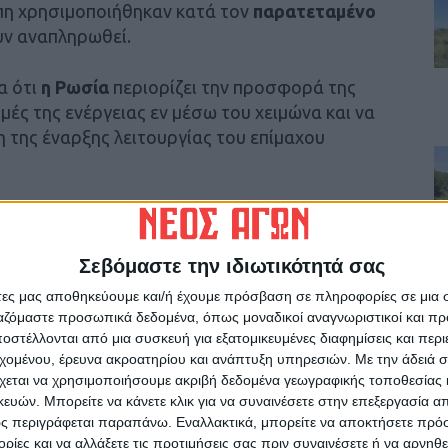
η χρησιμοποιήθηκαν κατά τον
παρατεταμένο
υν αναπληρωθεί.
α ότι
η Ρωσία
περιορίζει την προσφορά της
ιμές της ενέργειας εν μέσω του χειμώνα και να
η της έναρξης λειτουργίας του επίμαχου
om
έχει μειώσει τη ροή του
φυσικού αερίου
νεργειακές αποθήκες στη Γερμανία είναι σχεδόν
ος Γερμανία, που διαθέτει τις μεγαλύτερες
Σεβόμαστε την ιδιωτικότητά σας
δυασμό με τις χειμωνιάτικες συνθήκες,
άτες μας αποθηκεύουμε και/ή έχουμε πρόσβαση σε πληροφορίες σε μια
ι να
καταναλώνει φυσικό αέριο με υψηλούς
ργαζόμαστε προσωπικά δεδομένα, όπως μοναδικοί αναγνωριστικοί και 
μοκρασίες κυριαρχούν αυτή την εβδομάδα, θα
στέλλονται από μια συσκευή για εξατομικευμένες διαφημίσεις και περ
εχομένου, έρευνα ακροατηρίου και ανάπτυξη υπηρεσιών.
Με την άδειά σα
ριβότερο) αέριο για την παραγωγή ηλεκτρικού
χεται να χρησιμοποιήσουμε ακριβή δεδομένα γεωγραφικής τοποθεσίας 
ών. Μπορείτε να κάνετε κλικ για να συναινέσετε στην επεξεργασία απ
ς περιγράφεται παραπάνω. Εναλλακτικά, μπορείτε να αποκτήσετε πρό
 ανανεώσιμων πηγών ενέργειας
της Ευρώπης
ίες και να αλλάξετε τις προτιμήσεις σας πριν συναινέσετε ή να αρνηθεί