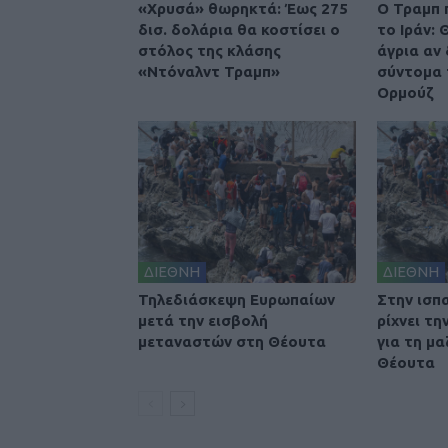
«Χρυσά» θωρηκτά: Έως 275
O Τραμπ 
δισ. δολάρια θα κοστίσει ο
το Ιράν:
στόλος της κλάσης
άγρια αν
«Ντόναλντ Τραμπ»
σύντομα 
Ορμούζ
ΔΙΕΘΝΗ
ΔΙΕΘΝΗ
Τηλεδιάσκεψη Ευρωπαίων
Στην ισπ
μετά την εισβολή
ρίχνει τ
μεταναστών στη Θέουτα
για τη μα
Θέουτα