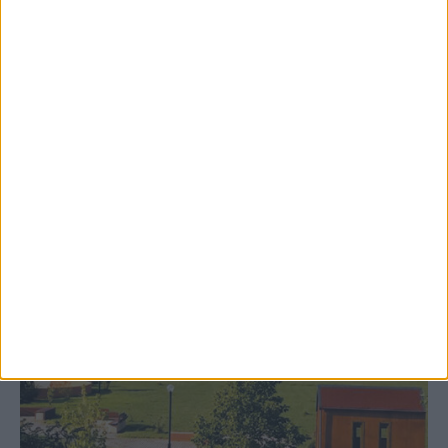
8 Αυγούστου 2026, 9:41 πμ
Δωρεά ακινήτου και μελέτης για τη
δημιουργία «Κειμηλιοαρχείου» στη
Ρεντίνα
ΚΑΡΔΙΤΣΑ