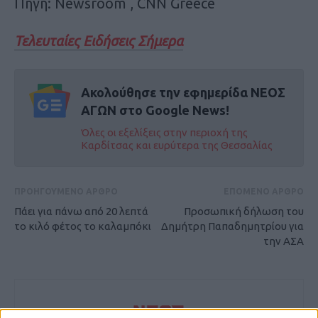
Πηγή: Newsroom , CNN Greece
Τελευταίες Ειδήσεις Σήμερα
Ακολούθησε την εφημερίδα ΝΕΟΣ
ΑΓΩΝ στο Google News!
Όλες οι εξελίξεις στην περιοχή της
Καρδίτσας και ευρύτερα της Θεσσαλίας
ΠΡΟΗΓΟΥΜΕΝΟ ΑΡΘΡΟ
ΕΠΟΜΕΝΟ ΑΡΘΡΟ
Πάει για πάνω από 20 λεπτά
Προσωπική δήλωση του
το κιλό φέτος το καλαμπόκι
Δημήτρη Παπαδημητρίου για
την ΑΣΑ