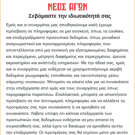
Σεβόμαστε την ιδιωτικότητά σας
Εμείς και οι συνεργάτες μας αποθηκεύουμε και/ή έχουμε
ΝΕΟΣ ΑΓΩΝ
πρόσβαση σε πληροφορίες σε μια συσκευή, όπως τα cookies,
https://neosagon.gr
και επεξεργαζόμαστε προσωπικά δεδομένα, όπως μοναδικοί
αναγνωριστικοί και προσαρμοσμένες πληροφορίες που
Η Αρχαιότερη Καθημερινή Πρωινή Εφημερίδα της Καρδίτσας
αποστέλλονται από μια συσκευή για εξατομικευμένες διαφημίσεις
και περιεχόμενο, μέτρηση διαφήμισης και περιεχομένου, έρευνα
ακροατηρίου και ανάπτυξη υπηρεσιών.
Με την άδειά σας, εμείς
και οι συνεργάτες μας ενδέχεται να χρησιμοποιήσουμε ακριβή
δεδομένα γεωγραφικής τοποθεσίας και ταυτοποίησης μέσω
σάρωσης συσκευών. Μπορείτε να κάνετε κλικ για να συναινέσετε
ΠΑΡΟΜΟΙΑ ΑΡΘΡΑ
στην επεξεργασία από εμάς και τους συνεργάτες μας όπως
περιγράφεται παραπάνω. Εναλλακτικά, μπορείτε να αποκτήσετε
πρόσβαση σε πιο λεπτομερείς πληροφορίες και να αλλάξετε τις
προτιμήσεις σας πριν συναινέσετε ή να αρνηθείτε να
συναινέσετε.
Λάβετε υπόψη ότι κάποια επεξεργασία των
προσωπικών σας δεδομένων ενδέχεται να μην απαιτεί τη
συγκατάθεσή σας, αλλά έχετε το δικαίωμα να αρνηθείτε αυτήν
την επεξεργασία. Οι προτιμήσεις σας θα ισχύουν μόνο για αυτόν