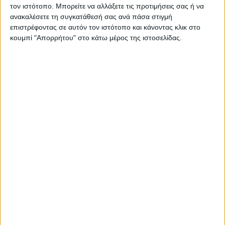
τον ιστότοπο. Μπορείτε να αλλάξετε τις προτιμήσεις σας ή να
ανακαλέσετε τη συγκατάθεσή σας ανά πάσα στιγμή
επιστρέφοντας σε αυτόν τον ιστότοπο και κάνοντας κλικ στο
κουμπί "Απορρήτου" στο κάτω μέρος της ιστοσελίδας.
ΕΛΛΑΔΑ
Σε εγρήγορση οι Αρχές για την έξαρση του
ιού του Δυτικού Νείλου, στο επίκεντρο η
Αττική