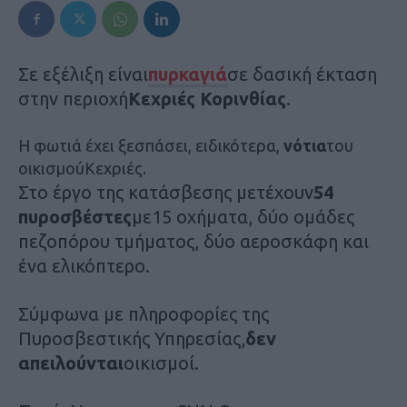
Σε εξέλιξη είναι
πυρκαγιά
σε δασική έκταση
στην περιοχή
Κεχριές Κορινθίας
.
Η φωτιά έχει ξεσπάσει, ειδικότερα,
νότια
του
οικισμούΚεχριές.
Στο έργο της κατάσβεσης μετέχουν
54
πυροσβέστες
με15 οχήματα, δύο ομάδες
πεζοπόρου τμήματος, δύο αεροσκάφη και
ένα ελικόπτερο.
Σύμφωνα με πληροφορίες της
Πυροσβεστικής Υπηρεσίας,
δεν
απειλούνται
οικισμοί.