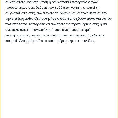
συναινέσετε.
Λάβετε υπόψη ότι κάποια επεξεργασία των
Ρομαντισμός και δράμα στο
Αρνί: Η εκφραστική διέξοδος
προσωπικών σας δεδομένων ενδέχεται να μην απαιτεί τη
Δημοτικό Κινηματοθέατρο
καλλιτεχνών και λογοτεχνών
συγκατάθεσή σας, αλλά έχετε το δικαίωμα να αρνηθείτε αυτήν
την επεξεργασία. Οι προτιμήσεις σας θα ισχύουν μόνο για αυτόν
τον ιστότοπο. Μπορείτε να αλλάξετε τις προτιμήσεις σας ή να
ανακαλέσετε τη συγκατάθεσή σας ανά πάσα στιγμή
επιστρέφοντας σε αυτόν τον ιστότοπο και κάνοντας κλικ στο
κουμπί "Απορρήτου" στο κάτω μέρος της ιστοσελίδας.
ΝΕΟΣ ΑΓΩΝ
https://neosagon.gr
Η Αρχαιότερη Καθημερινή Πρωινή Εφημερίδα της Καρδίτσας
ΠΑΡΟΜΟΙΑ ΑΡΘΡΑ