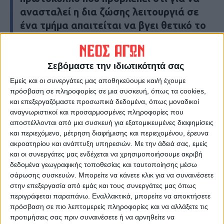
ανασταλεί η δια ζώσης λειτουργιά σε
ένα τμήμα απαιτείται να βγει θετικό το
50% +1 των μαθητών. Ακόμη κι έτσι,
ήδη έχει ανασταλεί η λειτουργία ενός
τμήματος σε δημοτικό της Καρδίτσας…
Σεβόμαστε την ιδιωτικότητά σας
Κ.Π.
Εμείς και οι συνεργάτες μας αποθηκεύουμε και/ή έχουμε
πρόσβαση σε πληροφορίες σε μια συσκευή, όπως τα cookies,
και επεξεργαζόμαστε προσωπικά δεδομένα, όπως μοναδικοί
Τελευταίες Ειδήσεις Σήμερα
αναγνωριστικοί και προσαρμοσμένες πληροφορίες που
αποστέλλονται από μια συσκευή για εξατομικευμένες διαφημίσεις
και περιεχόμενο, μέτρηση διαφήμισης και περιεχομένου, έρευνα
ακροατηρίου και ανάπτυξη υπηρεσιών.
Με την άδειά σας, εμείς
Ακολούθησε την εφημερίδα ΝΕΟΣ
και οι συνεργάτες μας ενδέχεται να χρησιμοποιήσουμε ακριβή
ΑΓΩΝ στο Google News!
δεδομένα γεωγραφικής τοποθεσίας και ταυτοποίησης μέσω
Όλες οι εξελίξεις στην περιοχή της
σάρωσης συσκευών. Μπορείτε να κάνετε κλικ για να συναινέσετε
Καρδίτσας και ευρύτερα της Θεσσαλίας
στην επεξεργασία από εμάς και τους συνεργάτες μας όπως
περιγράφεται παραπάνω. Εναλλακτικά, μπορείτε να αποκτήσετε
πρόσβαση σε πιο λεπτομερείς πληροφορίες και να αλλάξετε τις
ΠΡΟΗΓΟΥΜΕΝΟ ΑΡΘΡΟ
ΕΠΟΜΕΝΟ ΑΡΘΡΟ
προτιμήσεις σας πριν συναινέσετε ή να αρνηθείτε να