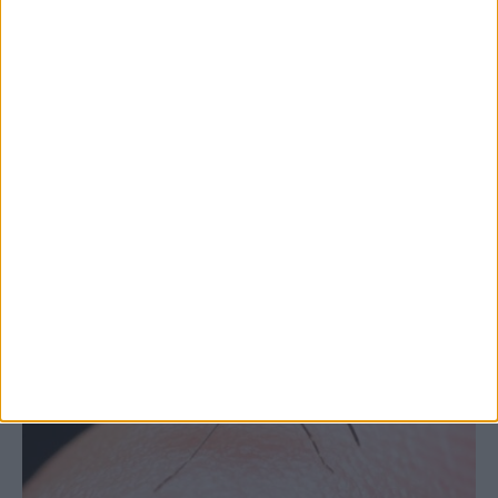
Θετικό το εμπορικό ισοζύγιο στη
Θεσσαλία, με την Καρδίτσα όμως ουραγό
στις εξαγωγές (πίνακες)
ΚΑΡΔΙΤΣΑ