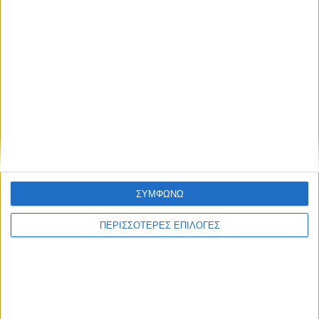
ΣΥΜΦΩΝΩ
ΑΘΛΗΤΙΚΑ
ΠΕΡΙΣΣΟΤΕΡΕΣ ΕΠΙΛΟΓΕΣ
Στο γήπεδο του Μακεδονικού ο αγώνας
ΑΣΑ - Αρης στις 17 Αυγούστου