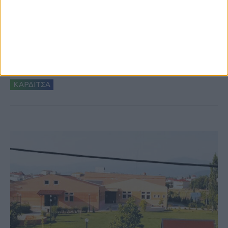
8 Αυγούστου 2026, 9:41 πμ
Δωρεά ακινήτου και μελέτης για τη
δημιουργία «Κειμηλιοαρχείου» στη
Ρεντίνα
ΚΑΡΔΙΤΣΑ