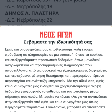
-Δ.Ε. Μητρόπολης 18
ΔΗΜΟΣ Λ. ΠΛΑΣΤΗΡΑ
-Δ.Ε. Νεβρόπολης 22
-Δ.Ε. Πλαστήρα 20
ΔΗΜΟΣ ΜΟΥΖΑΚΙΟΥ
-Δ.Ε. Ιθώμης 33
Σεβόμαστε την ιδιωτικότητά σας
-Δ.Ε. Μουζακίου 80
Εμείς και οι συνεργάτες μας αποθηκεύουμε και/ή έχουμε
-Δ.Ε. Παμίσου 42
πρόσβαση σε πληροφορίες σε μια συσκευή, όπως τα cookies,
ΔΗΜΟΣ ΠΑΛΑΜΑ
και επεξεργαζόμαστε προσωπικά δεδομένα, όπως μοναδικοί
αναγνωριστικοί και προσαρμοσμένες πληροφορίες που
-Δ.Ε. Παλαμά 91
αποστέλλονται από μια συσκευή για εξατομικευμένες διαφημίσεις
-Δ.Ε. Σελλάνων 44
και περιεχόμενο, μέτρηση διαφήμισης και περιεχομένου, έρευνα
-Δ.Ε. Φύλλου 36
ακροατηρίου και ανάπτυξη υπηρεσιών.
Με την άδειά σας, εμείς
και οι συνεργάτες μας ενδέχεται να χρησιμοποιήσουμε ακριβή
ΔΗΜΟΣ ΣΟΦΑΔΩΝ
δεδομένα γεωγραφικής τοποθεσίας και ταυτοποίησης μέσω
-Δ.Ε. Άρνης 39
σάρωσης συσκευών. Μπορείτε να κάνετε κλικ για να συναινέσετε
-Δ.Ε. Μενελαϊδας 22
στην επεξεργασία από εμάς και τους συνεργάτες μας όπως
-Δ.Ε. Ρεντίνης 2
περιγράφεται παραπάνω. Εναλλακτικά, μπορείτε να αποκτήσετε