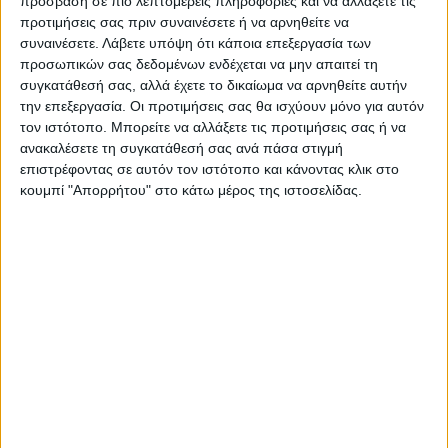
πρόσβαση σε πιο λεπτομερείς πληροφορίες και να αλλάξετε τις
-Δ.Ε. Σοφάδων 104- (1 γεννήση)
προτιμήσεις σας πριν συναινέσετε ή να αρνηθείτε να
-Δ.Ε. Ταμασίου 27
συναινέσετε.
Λάβετε υπόψη ότι κάποια επεξεργασία των
προσωπικών σας δεδομένων ενδέχεται να μην απαιτεί τη
συγκατάθεσή σας, αλλά έχετε το δικαίωμα να αρνηθείτε αυτήν
την επεξεργασία. Οι προτιμήσεις σας θα ισχύουν μόνο για αυτόν
τον ιστότοπο. Μπορείτε να αλλάξετε τις προτιμήσεις σας ή να
ανακαλέσετε τη συγκατάθεσή σας ανά πάσα στιγμή
επιστρέφοντας σε αυτόν τον ιστότοπο και κάνοντας κλικ στο
κουμπί "Απορρήτου" στο κάτω μέρος της ιστοσελίδας.