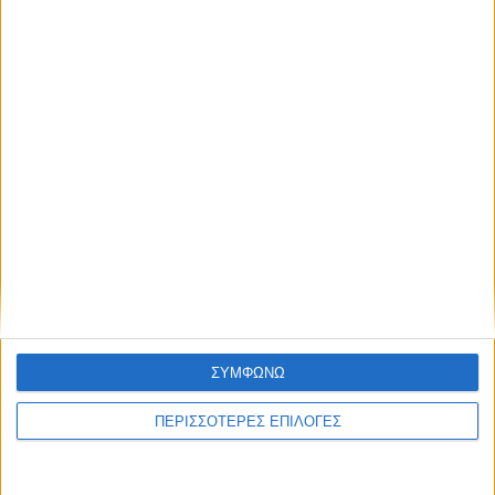
ΚΑΡΔΙΤΣΑ
Σύλληψη στην Καρδίτσα για κλοπή
ΣΥΜΦΩΝΩ
ηλεκτρικής ενέργειας
ΠΕΡΙΣΣΟΤΕΡΕΣ ΕΠΙΛΟΓΕΣ