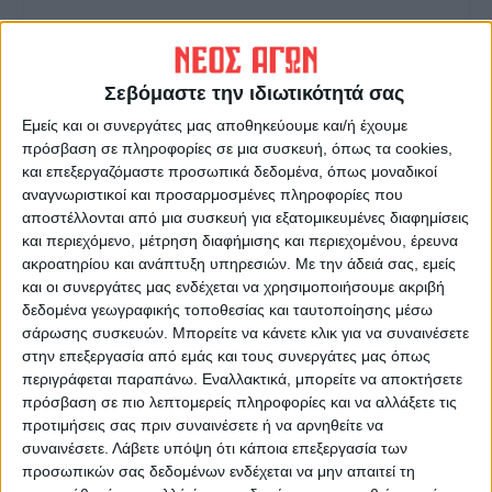
Σεβόμαστε την ιδιωτικότητά σας
Εμείς και οι συνεργάτες μας αποθηκεύουμε και/ή έχουμε
ΝΕΟΣ ΑΓΩΝ
πρόσβαση σε πληροφορίες σε μια συσκευή, όπως τα cookies,
και επεξεργαζόμαστε προσωπικά δεδομένα, όπως μοναδικοί
https://neosagon.gr
αναγνωριστικοί και προσαρμοσμένες πληροφορίες που
Η Αρχαιότερη Καθημερινή Πρωινή Εφημερίδα της Καρδίτσας
αποστέλλονται από μια συσκευή για εξατομικευμένες διαφημίσεις
και περιεχόμενο, μέτρηση διαφήμισης και περιεχομένου, έρευνα
ακροατηρίου και ανάπτυξη υπηρεσιών.
Με την άδειά σας, εμείς
και οι συνεργάτες μας ενδέχεται να χρησιμοποιήσουμε ακριβή
δεδομένα γεωγραφικής τοποθεσίας και ταυτοποίησης μέσω
σάρωσης συσκευών. Μπορείτε να κάνετε κλικ για να συναινέσετε
ΠΑΡΟΜΟΙΑ ΑΡΘΡΑ
στην επεξεργασία από εμάς και τους συνεργάτες μας όπως
περιγράφεται παραπάνω. Εναλλακτικά, μπορείτε να αποκτήσετε
πρόσβαση σε πιο λεπτομερείς πληροφορίες και να αλλάξετε τις
προτιμήσεις σας πριν συναινέσετε ή να αρνηθείτε να
συναινέσετε.
Λάβετε υπόψη ότι κάποια επεξεργασία των
προσωπικών σας δεδομένων ενδέχεται να μην απαιτεί τη