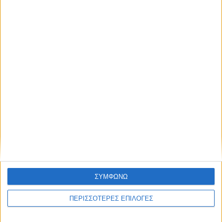
Κυψέλη του Δήμου Σοφάδων - έκτακτοι
ψεκασμοί
ΘΕΣΣΑΛΙΑ FM
ΑΚΟΥΣΤΕ ΖΩΝΤΑΝΑ
ΣΥΜΦΩΝΩ
ΕΠΙΚΕΦΑΛΗΣ ΕΙΔΗΣΕΙΣ
ΠΕΡΙΣΣΟΤΕΡΕΣ ΕΠΙΛΟΓΕΣ