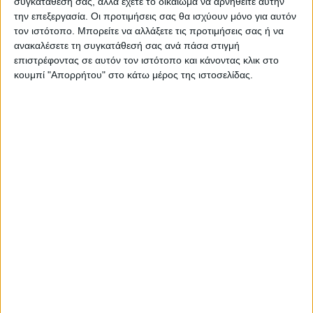
συγκατάθεσή σας, αλλά έχετε το δικαίωμα να αρνηθείτε αυτήν
την επεξεργασία. Οι προτιμήσεις σας θα ισχύουν μόνο για αυτόν
τον ιστότοπο. Μπορείτε να αλλάξετε τις προτιμήσεις σας ή να
ανακαλέσετε τη συγκατάθεσή σας ανά πάσα στιγμή
επιστρέφοντας σε αυτόν τον ιστότοπο και κάνοντας κλικ στο
κουμπί "Απορρήτου" στο κάτω μέρος της ιστοσελίδας.
ΚΑΡΔΙΤΣΑ
10 βαθμούς Κελσίου έπεσε η θερμοκρασία
το απόγευμα στην Καρδίτσα, πτήση
αντιχαλαζικής προστασίας στον ουρανό