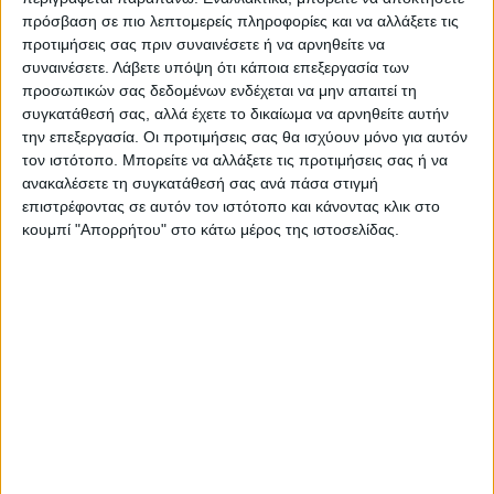
Καλιφόρνια.
πρόσβαση σε πιο λεπτομερείς πληροφορίες και να αλλάξετε τις
προτιμήσεις σας πριν συναινέσετε ή να αρνηθείτε να
συναινέσετε.
Λάβετε υπόψη ότι κάποια επεξεργασία των
Αναλυτικότερα στην εφημερίδα Νέος Αγών
προσωπικών σας δεδομένων ενδέχεται να μην απαιτεί τη
συγκατάθεσή σας, αλλά έχετε το δικαίωμα να αρνηθείτε αυτήν
Τελευταίες Ειδήσεις Σήμερα
την επεξεργασία. Οι προτιμήσεις σας θα ισχύουν μόνο για αυτόν
τον ιστότοπο. Μπορείτε να αλλάξετε τις προτιμήσεις σας ή να
ανακαλέσετε τη συγκατάθεσή σας ανά πάσα στιγμή
επιστρέφοντας σε αυτόν τον ιστότοπο και κάνοντας κλικ στο
Ακολούθησε την εφημερίδα ΝΕΟΣ
κουμπί "Απορρήτου" στο κάτω μέρος της ιστοσελίδας.
ΑΓΩΝ στο Google News!
Όλες οι εξελίξεις στην περιοχή της
Καρδίτσας και ευρύτερα της Θεσσαλίας
ΠΡΟΗΓΟΥΜΕΝΟ ΑΡΘΡΟ
ΕΠΟΜΕΝΟ ΑΡΘΡΟ
Πρωινό μαγκαζίνο 30/6/2023
Γκόλ στα ερτζιανά 30/6/2023