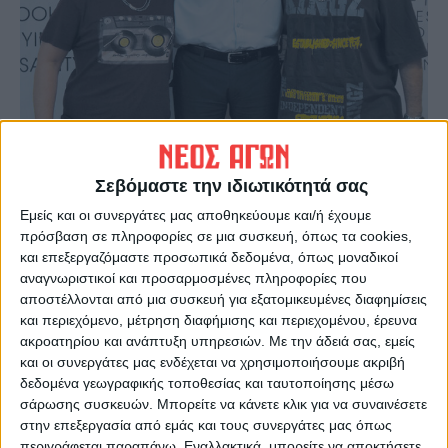
Σεβόμαστε την ιδιωτικότητά σας
Εμείς και οι συνεργάτες μας αποθηκεύουμε και/ή έχουμε
πρόσβαση σε πληροφορίες σε μια συσκευή, όπως τα cookies,
και επεξεργαζόμαστε προσωπικά δεδομένα, όπως μοναδικοί
Ειδικότερα θα δούμε:
αναγνωριστικοί και προσαρμοσμένες πληροφορίες που
αποστέλλονται από μια συσκευή για εξατομικευμένες διαφημίσεις
και περιεχόμενο, μέτρηση διαφήμισης και περιεχομένου, έρευνα
• Το δίδυμο των Dj BOOKER + MC YINKA με
ακροατηρίου και ανάπτυξη υπηρεσιών.
Με την άδειά σας, εμείς
τεράστια Μουσική Ιστορία – στη χώρα μας –
και οι συνεργάτες μας ενδέχεται να χρησιμοποιήσουμε ακριβή
που έχουν ετοιμάσει ένα set list που θα μας
δεδομένα γεωγραφικής τοποθεσίας και ταυτοποίησης μέσω
σάρωσης συσκευών. Μπορείτε να κάνετε κλικ για να συναινέσετε
βάλει στην Αμερικάνικη επιρροή και τους
στην επεξεργασία από εμάς και τους συνεργάτες μας όπως
στίχους από το Bronx έως τις παραλίες της
περιγράφεται παραπάνω. Εναλλακτικά, μπορείτε να αποκτήσετε