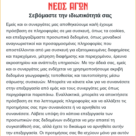
ΠΡΟΗΓΟΥΜΕΝΟ ΑΡΘΡΟ
ΕΠΟΜΕΝΟ ΑΡΘΡΟ
25 αριστούχοι στο Ν.
11 καλλιτέχνες hip hop θα...
Σεβόμαστε την ιδιωτικότητά σας
Καρδίτσας
ραπάρουν στην Καρδίτσα
Εμείς και οι συνεργάτες μας αποθηκεύουμε και/ή έχουμε
πρόσβαση σε πληροφορίες σε μια συσκευή, όπως τα cookies,
και επεξεργαζόμαστε προσωπικά δεδομένα, όπως μοναδικοί
αναγνωριστικοί και προσαρμοσμένες πληροφορίες που
αποστέλλονται από μια συσκευή για εξατομικευμένες διαφημίσεις
και περιεχόμενο, μέτρηση διαφήμισης και περιεχομένου, έρευνα
ακροατηρίου και ανάπτυξη υπηρεσιών.
Με την άδειά σας, εμείς
και οι συνεργάτες μας ενδέχεται να χρησιμοποιήσουμε ακριβή
δεδομένα γεωγραφικής τοποθεσίας και ταυτοποίησης μέσω
ΝΕΟΣ ΑΓΩΝ
σάρωσης συσκευών. Μπορείτε να κάνετε κλικ για να συναινέσετε
https://neosagon.gr
στην επεξεργασία από εμάς και τους συνεργάτες μας όπως
περιγράφεται παραπάνω. Εναλλακτικά, μπορείτε να αποκτήσετε
Η Αρχαιότερη Καθημερινή Πρωινή Εφημερίδα της Καρδίτσας
πρόσβαση σε πιο λεπτομερείς πληροφορίες και να αλλάξετε τις
προτιμήσεις σας πριν συναινέσετε ή να αρνηθείτε να
συναινέσετε.
Λάβετε υπόψη ότι κάποια επεξεργασία των
προσωπικών σας δεδομένων ενδέχεται να μην απαιτεί τη
συγκατάθεσή σας, αλλά έχετε το δικαίωμα να αρνηθείτε αυτήν
ΠΑΡΟΜΟΙΑ ΑΡΘΡΑ
την επεξεργασία. Οι προτιμήσεις σας θα ισχύουν μόνο για αυτόν