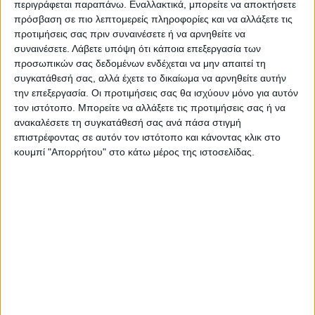
περιγράφεται παραπάνω. Εναλλακτικά, μπορείτε να αποκτήσετε
Καρδίτσας και ευρύτερα της Θεσσαλίας
πρόσβαση σε πιο λεπτομερείς πληροφορίες και να αλλάξετε τις
προτιμήσεις σας πριν συναινέσετε ή να αρνηθείτε να
συναινέσετε.
Λάβετε υπόψη ότι κάποια επεξεργασία των
ΠΡΟΗΓΟΥΜΕΝΟ ΑΡΘΡΟ
ΕΠΟΜΕΝΟ ΑΡΘΡΟ
προσωπικών σας δεδομένων ενδέχεται να μην απαιτεί τη
Εντυπωσιακό το νέο ταρτάν
Δημοπρατείται έργο
συγκατάθεσή σας, αλλά έχετε το δικαίωμα να αρνηθείτε αυτήν
στο Δημοτικό Στάδιο
βελτίωσης της σήμανσης
την επεξεργασία. Οι προτιμήσεις σας θα ισχύουν μόνο για αυτόν
Τρικάλων
τοποθέτησης στηθαίων
τον ιστότοπο. Μπορείτε να αλλάξετε τις προτιμήσεις σας ή να
ασφαλείας στο δίκτυο της Π.Ε
ανακαλέσετε τη συγκατάθεσή σας ανά πάσα στιγμή
Καρδίτσας
επιστρέφοντας σε αυτόν τον ιστότοπο και κάνοντας κλικ στο
κουμπί "Απορρήτου" στο κάτω μέρος της ιστοσελίδας.
ΝΕΟΣ ΑΓΩΝ
https://neosagon.gr
Η Αρχαιότερη Καθημερινή Πρωινή Εφημερίδα της Καρδίτσας