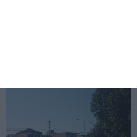
6 Αυγούστου 2026, 10:11 πμ
Ξεκινά η κατεδάφιση ετοιμόρροπων
κτιρίων σε Αγναντερό και Ριζοβούνι
ΚΑΡΔΙΤΣΑ