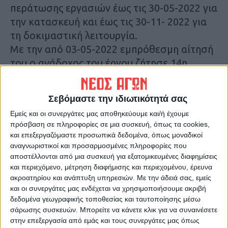
περάτωσης εργασιών έως τις 30-05-2022 για
την κατασκευή και έως τις 30-11-
2022 για
τη δοκιμαστική λειτουργία.
Με την από 03-05-2022 εμπρόθεσμη αίτησή
του ο ανάδοχος του έργου ζήτησε 14
η
παράταση της
προθεσμίας ολοκλήρωσης
των εργασιών έως τις 30-06-2022 για την
Σεβόμαστε την ιδιωτικότητά σας
κατασκευή και την 30-12-2022
για την
Εμείς και οι συνεργάτες μας αποθηκεύουμε και/ή έχουμε
δοκιμαστική λειτουργία, αντίστοιχη με την
πρόσβαση σε πληροφορίες σε μια συσκευή, όπως τα cookies,
ολοκλήρωση του 2
ου
υποέργου της πράξης.
και επεξεργαζόμαστε προσωπικά δεδομένα, όπως μοναδικοί
αναγνωριστικοί και προσαρμοσμένες πληροφορίες που
αποστέλλονται από μια συσκευή για εξατομικευμένες διαφημίσεις
Τελευταίες Ειδήσεις Σήμερα
και περιεχόμενο, μέτρηση διαφήμισης και περιεχομένου, έρευνα
ακροατηρίου και ανάπτυξη υπηρεσιών.
Με την άδειά σας, εμείς
και οι συνεργάτες μας ενδέχεται να χρησιμοποιήσουμε ακριβή
Ακολούθησε την εφημερίδα ΝΕΟΣ
δεδομένα γεωγραφικής τοποθεσίας και ταυτοποίησης μέσω
ΑΓΩΝ στο Google News!
σάρωσης συσκευών. Μπορείτε να κάνετε κλικ για να συναινέσετε
στην επεξεργασία από εμάς και τους συνεργάτες μας όπως
Όλες οι εξελίξεις στην περιοχή της